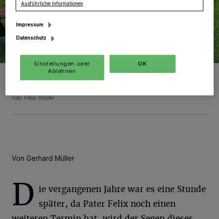
Ausführliche Informationen
Impressum
Datenschutz
Einstellungen oder
OK
Ablehnen
Lasset die Hunde zu mir kommen, sagt Oblaten-Chef Pater Felix.
Am Welt-Tierschutztag erinnert er so an den Heiligen Franziskus
von Assisi.
Foto: Fotos: Kloster
Von Gerhard Müller
D
ie vergangenen Jahre war es eine Stunde
später, da Pater Felix noch einen
weiteren Termin hat, wird der Segen dieses