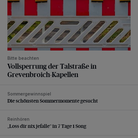
Bitte beachten
Vollsperrung der Talstraße in
Grevenbroich-Kapellen
Sommergewinnspiel
Die schönsten Sommermomente gesucht
Die schönsten Sommermomente gesucht
Reinhören
„Loss dir nix jefalle“ in 7 Tage 1 Song
„Loss dir nix jefalle“ in 7 Tage 1 Song