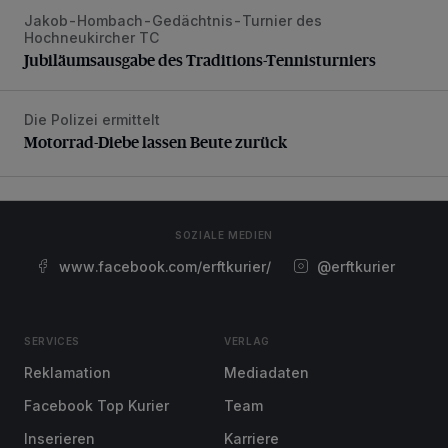
Jakob-Hombach-Gedächtnis-Turnier des
Jubiläumsausgabe des Traditions-Tennisturniers
Hochneukircher TC
Jubiläumsausgabe des Traditions-Tennisturniers
Die Polizei ermittelt
Motorrad-Diebe lassen Beute zurück
Motorrad-Diebe lassen Beute zurück
SOZIALE MEDIEN
www.facebook.com/erftkurier/
@erftkurier
SERVICES
VERLAG
Reklamation
Mediadaten
Facebook Top Kurier
Team
Inserieren
Karriere