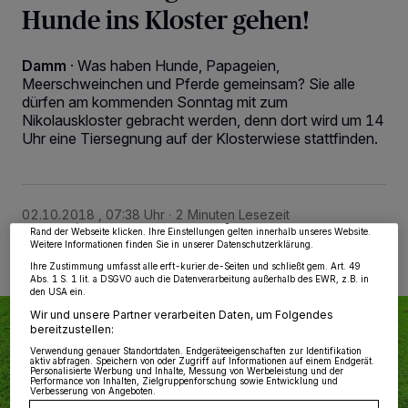
Hunde ins Kloster gehen!
Damm
·
Was haben Hunde, Papageien,
Meerschweinchen und Pferde gemeinsam? Sie alle
dürfen am kommenden Sonntag mit zum
Nikolauskloster gebracht werden, denn dort wird um 14
Wir und unsere
218
-Partner speichern und greifen auf personenbezogene Daten
Uhr eine Tiersegnung auf der Klosterwiese stattfinden.
wie Browserdaten oder eindeutige Kennungen auf Ihrem Gerät zu. Durch Auswahl
von OK aktivieren Sie Tracking-Technologien für die unter „Wir und unsere
Partner verarbeiten Daten, um Ihnen Dienste bereitzustellen“ aufgeführten
Zwecke. Wenn Tracker deaktiviert sind, sind manche Inhalte und Anzeigen
möglicherweise nicht mehr so relevant für Sie. Sie können dieses Menü jederzeit
wieder aufrufen, um Ihre Einstellungen zu ändern oder Ihre Einwilligung zu
02.10.2018 , 07:38 Uhr
2 Minuten Lesezeit
widerrufen, indem Sie auf den Link Einstellungen oder Ablehnen am unteren
Rand der Webseite klicken. Ihre Einstellungen gelten innerhalb unseres Website.
Weitere Informationen finden Sie in unserer Datenschutzerklärung.
Ihre Zustimmung umfasst alle erft-kurier.de-Seiten und schließt gem. Art. 49
Abs. 1 S. 1 lit. a DSGVO auch die Datenverarbeitung außerhalb des EWR, z.B. in
den USA ein.
Wir und unsere Partner verarbeiten Daten, um Folgendes
bereitzustellen:
Verwendung genauer Standortdaten. Endgeräteeigenschaften zur Identifikation
aktiv abfragen. Speichern von oder Zugriff auf Informationen auf einem Endgerät.
Personalisierte Werbung und Inhalte, Messung von Werbeleistung und der
Performance von Inhalten, Zielgruppenforschung sowie Entwicklung und
Verbesserung von Angeboten.