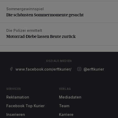
Sommergewinnspiel
Die schönsten Sommermomente gesucht
Die schönsten Sommermomente gesucht
Die Polizei ermittelt
Motorrad-Diebe lassen Beute zurück
Motorrad-Diebe lassen Beute zurück
SOZIALE MEDIEN
www.facebook.com/erftkurier/
@erftkurier
SERVICES
VERLAG
Reklamation
Mediadaten
Facebook Top Kurier
Team
Inserieren
Karriere