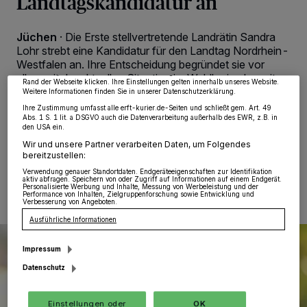
Landtagskandidatur an
Wir und unsere
218
-Partner speichern und greifen auf personenbezogene Daten
wie Browserdaten oder eindeutige Kennungen auf Ihrem Gerät zu. Durch Auswahl
von OK aktivieren Sie Tracking-Technologien für die unter „Wir und unsere
Jüchen
·
Die Erste stellvertretende Landrätin Sandra
Partner verarbeiten Daten, um Ihnen Dienste bereitzustellen“ aufgeführten
Zwecke. Wenn Tracker deaktiviert sind, sind manche Inhalte und Anzeigen
Lohr strebt eine Kandidatur für den Landtag Nordrhein-
möglicherweise nicht mehr so relevant für Sie. Sie können dieses Menü jederzeit
Westfalen an. Ihre Entscheidung begründet sie vor
wieder aufrufen, um Ihre Einstellungen zu ändern oder Ihre Einwilligung zu
widerrufen, indem Sie auf den Link Einstellungen oder Ablehnen am unteren
allem mit der aktuellen Situation im Wahlkreis, der seit
Rand der Webseite klicken. Ihre Einstellungen gelten innerhalb unseres Website.
mehreren Jahren nicht mehr direkt im Landtag vertreten
Weitere Informationen finden Sie in unserer Datenschutzerklärung.
ist.
Ihre Zustimmung umfasst alle erft-kurier.de-Seiten und schließt gem. Art. 49
Abs. 1 S. 1 lit. a DSGVO auch die Datenverarbeitung außerhalb des EWR, z.B. in
den USA ein.
Wir und unsere Partner verarbeiten Daten, um Folgendes
bereitzustellen:
10.05.2026 , 08:00 Uhr
Eine Minute Lesezeit
Verwendung genauer Standortdaten. Endgeräteeigenschaften zur Identifikation
aktiv abfragen. Speichern von oder Zugriff auf Informationen auf einem Endgerät.
Personalisierte Werbung und Inhalte, Messung von Werbeleistung und der
Performance von Inhalten, Zielgruppenforschung sowie Entwicklung und
Verbesserung von Angeboten.
Ausführliche Informationen
Impressum
Datenschutz
Einstellungen oder
OK