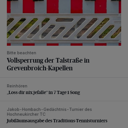
Bitte beachten
Vollsperrung der Talstraße in
Grevenbroich-Kapellen
Reinhören
„Loss dir nix jefalle“ in 7 Tage 1 Song
„Loss dir nix jefalle“ in 7 Tage 1 Song
Jakob-Hombach-Gedächtnis-Turnier des
Jubiläumsausgabe des Traditions-Tennisturniers
Hochneukircher TC
Jubiläumsausgabe des Traditions-Tennisturniers