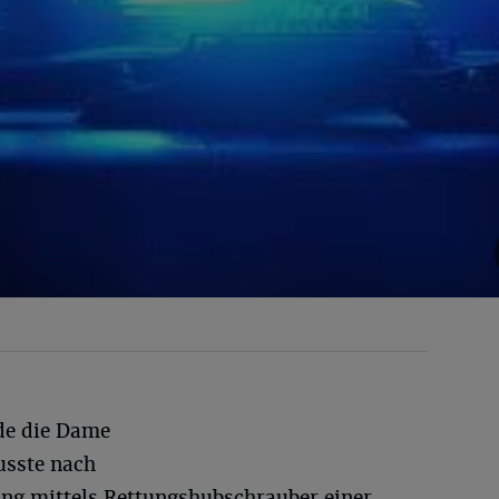
de die Dame
usste nach
ung mittels Rettungshubschrauber einer