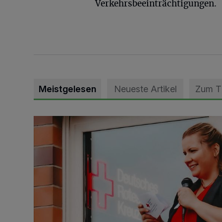
Verkehrsbeeinträchtigungen.
Meistgelesen
Neueste Artikel
Zum 
DRK Grevenbroich feiert Einweihung des neuen Domi