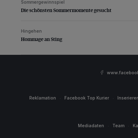
Sommergewinnspiel
Die schönsten Sommermomente gesucht
Die schönsten Sommermomente gesucht
Hingehen
Hommage an Sting
Hommage an Sting
www.facebook.
Reklamation
Facebook Top Kurier
Inseriere
Mediadaten
Team
Ka