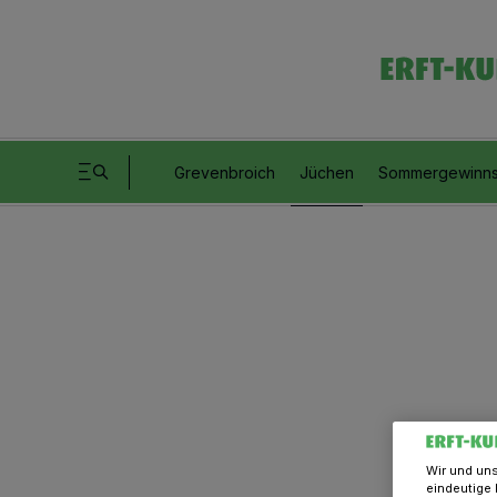
Grevenbroich
Jüchen
Sommergewinns
Wir und un
eindeutige 