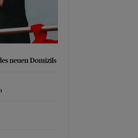
des neuen Domizils
n