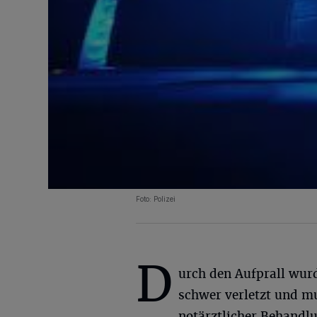
Foto: Polizei
D
urch den Aufprall wur
schwer verletzt und m
notärztlicher Behandl