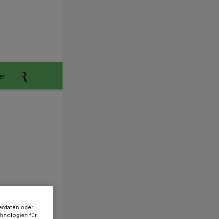
er
Anzeigen aufgeben
Reklamation
erdaten oder
chnologien für