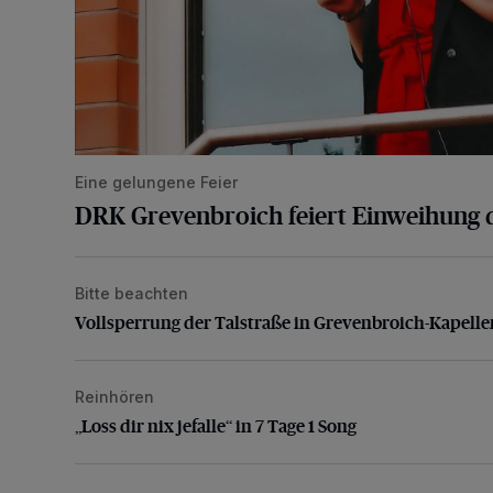
Eine gelungene Feier
DRK Grevenbroich feiert Einweihung 
Bitte beachten
Vollsperrung der Talstraße in Grevenbroich-Kapellen
Vollsperrung der Talstraße in Grevenbroich-Kapelle
Reinhören
„Loss dir nix jefalle“ in 7 Tage 1 Song
„Loss dir nix jefalle“ in 7 Tage 1 Song