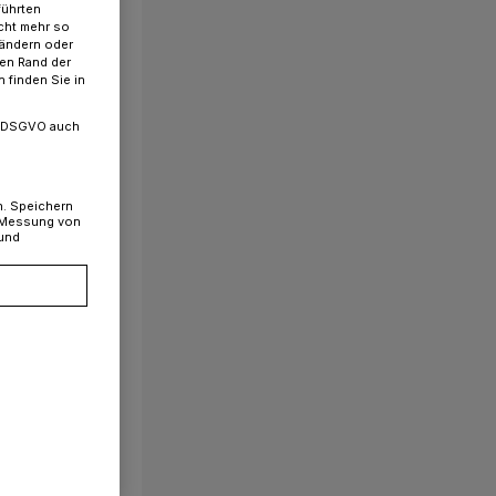
führten
cht mehr so
 ändern oder
ren Rand der
 finden Sie in
. a DSGVO auch
n. Speichern
, Messung von
 und