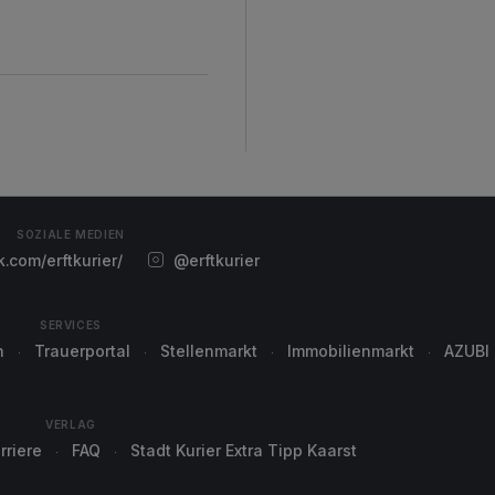
SOZIALE MEDIEN
com/erftkurier/
@erftkurier
SERVICES
n
Trauerportal
Stellenmarkt
Immobilienmarkt
AZUBI
VERLAG
rriere
FAQ
Stadt Kurier Extra Tipp Kaarst