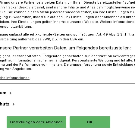
Wir und unsere Partner verarbeiten Daten, um Ihnen Dienste bereitzustellen“ aufge
n Tracker deaktiviert sind, sind manche Inhalte und Anzeigen möglicherweise ni
r Sie. Sie können dieses Menü jederzeit wieder aufrufen, um Ihre Einstellungen zu
ligung zu widerrufen, indem Sie auf den Link Einstellungen oder Ablehnen am unte
icken. Ihre Einstellungen gelten innerhalb unseres Website. Weitere Informationen
sunfall in Jüchen
tenschutzerklärung.
mung umfasst alle erft-kurier.de-Seiten und schließt gem. Art. 49 Abs. 1 S. 1 lit
rarbeitung außerhalb des EWR, z.B. in den USA ein.
nsere Partner verarbeiten Daten, um Folgendes bereitzustellen:
kehrsunfall in
genauer Standortdaten. Endgeräteeigenschaften zur Identifikation aktiv abfrage
griff auf Informationen auf einem Endgerät. Personalisierte Werbung und Inhalte
ung und der Performance von Inhalten, Zielgruppenforschung sowie Entwicklung
ng von Angeboten.
che Informationen
sum
rau aus Jüchen war am Donnerstag, gegen
 auf der Aldenhovener Straße in Richtung
hutz
iner langgezogenen Linkskurve kam sie
lang ungeklärter Ursache von der Fahrbahn
Einstellungen oder Ablehnen
OK
it einem Baum.