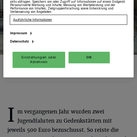
aktiv abfragen. Speichern von oder Zugriff auf Informationen auf einem Endgerät.
Personalisierte Werbung und Inhalte, Messung von Werbeleistung und der
Performance von Inhalten, Zielgruppenforschung sowie Entwicklung und
Verbesserung von Angeboten.
Ausführliche Informationen
Impressum
Datenschutz
Einstellungen oder
OK
Eine Jugendgruppe aus dem Rhein-Kreis besuchte das Centre
Ablehnen
d`Histoire de la Résistance in Lyon.
Foto: RKN.
I
m vergangenen Jahr wurden zwei
Jugendfahrten zu Gedenkstätten mit
jeweils 500 Euro bezuschusst. So reiste die