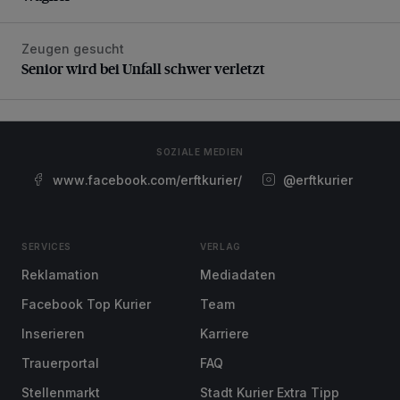
Zeugen gesucht
Senior wird bei Unfall schwer verletzt
Senior wird bei Unfall schwer verletzt
SOZIALE MEDIEN
www.facebook.com/erftkurier/
@erftkurier
SERVICES
VERLAG
Reklamation
Mediadaten
Facebook Top Kurier
Team
Inserieren
Karriere
Trauerportal
FAQ
Stellenmarkt
Stadt Kurier Extra Tipp