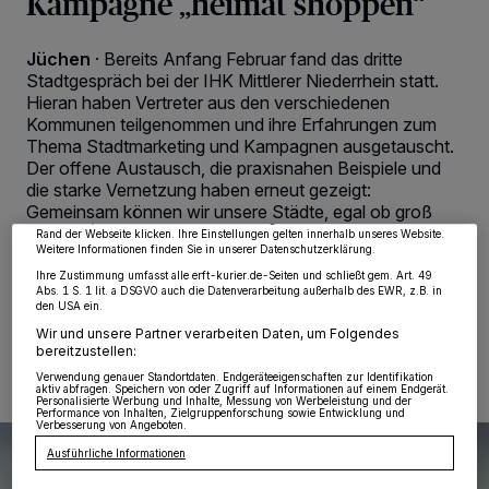
Kampagne „heimat shoppen“
Jüchen
·
Bereits Anfang Februar fand das dritte
Stadtgespräch bei der IHK Mittlerer Niederrhein statt.
Hieran haben Vertreter aus den verschiedenen
Wir und unsere
218
-Partner speichern und greifen auf personenbezogene Daten
Kommunen teilgenommen und ihre Erfahrungen zum
wie Browserdaten oder eindeutige Kennungen auf Ihrem Gerät zu. Durch Auswahl
Thema Stadtmarketing und Kampagnen ausgetauscht.
von OK aktivieren Sie Tracking-Technologien für die unter „Wir und unsere
Partner verarbeiten Daten, um Ihnen Dienste bereitzustellen“ aufgeführten
Der offene Austausch, die praxisnahen Beispiele und
Zwecke. Wenn Tracker deaktiviert sind, sind manche Inhalte und Anzeigen
die starke Vernetzung haben erneut gezeigt:
möglicherweise nicht mehr so relevant für Sie. Sie können dieses Menü jederzeit
wieder aufrufen, um Ihre Einstellungen zu ändern oder Ihre Einwilligung zu
Gemeinsam können wir unsere Städte, egal ob groß
widerrufen, indem Sie auf den Link Einstellungen oder Ablehnen am unteren
oder klein, attraktiv und lebendig gestalten.
Rand der Webseite klicken. Ihre Einstellungen gelten innerhalb unseres Website.
Weitere Informationen finden Sie in unserer Datenschutzerklärung.
Ihre Zustimmung umfasst alle erft-kurier.de-Seiten und schließt gem. Art. 49
Abs. 1 S. 1 lit. a DSGVO auch die Datenverarbeitung außerhalb des EWR, z.B. in
den USA ein.
03.03.2026 , 08:00 Uhr
2 Minuten Lesezeit
Wir und unsere Partner verarbeiten Daten, um Folgendes
bereitzustellen:
Verwendung genauer Standortdaten. Endgeräteeigenschaften zur Identifikation
aktiv abfragen. Speichern von oder Zugriff auf Informationen auf einem Endgerät.
Personalisierte Werbung und Inhalte, Messung von Werbeleistung und der
Performance von Inhalten, Zielgruppenforschung sowie Entwicklung und
Verbesserung von Angeboten.
Ausführliche Informationen