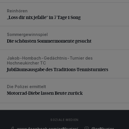
Reinhören
„Loss dir nix jefalle“ in 7 Tage 1 Song
„Loss dir nix jefalle“ in 7 Tage 1 Song
Sommergewinnspiel
Die schönsten Sommermomente gesucht
Die schönsten Sommermomente gesucht
Jakob-Hombach-Gedächtnis-Turnier des
Jubiläumsausgabe des Traditions-Tennisturniers
Hochneukircher TC
Jubiläumsausgabe des Traditions-Tennisturniers
Die Polizei ermittelt
Motorrad-Diebe lassen Beute zurück
Motorrad-Diebe lassen Beute zurück
SOZIALE MEDIEN
www.facebook.com/erftkurier/
@erftkurier