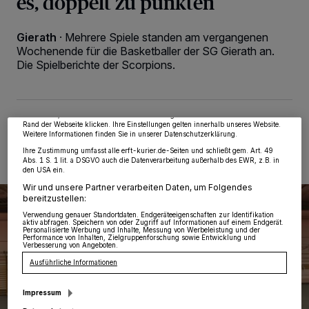
es, doppelt zu punkten
Gierath
·
Mehrere Spiele standen am vergangenen
Wir und unsere
218
-Partner speichern und greifen auf personenbezogene Daten
Wochenende für die Basketballer der SG Gierath an.
wie Browserdaten oder eindeutige Kennungen auf Ihrem Gerät zu. Durch Auswahl
Die Spielberichte der Scorpions.
von OK aktivieren Sie Tracking-Technologien für die unter „Wir und unsere
Partner verarbeiten Daten, um Ihnen Dienste bereitzustellen“ aufgeführten
Zwecke. Wenn Tracker deaktiviert sind, sind manche Inhalte und Anzeigen
möglicherweise nicht mehr so relevant für Sie. Sie können dieses Menü jederzeit
wieder aufrufen, um Ihre Einstellungen zu ändern oder Ihre Einwilligung zu
widerrufen, indem Sie auf den Link Einstellungen oder Ablehnen am unteren
19.11.2024 , 15:04 Uhr
2 Minuten Lesezeit
Rand der Webseite klicken. Ihre Einstellungen gelten innerhalb unseres Website.
Weitere Informationen finden Sie in unserer Datenschutzerklärung.
Ihre Zustimmung umfasst alle erft-kurier.de-Seiten und schließt gem. Art. 49
Abs. 1 S. 1 lit. a DSGVO auch die Datenverarbeitung außerhalb des EWR, z.B. in
den USA ein.
Wir und unsere Partner verarbeiten Daten, um Folgendes
bereitzustellen:
Verwendung genauer Standortdaten. Endgeräteeigenschaften zur Identifikation
aktiv abfragen. Speichern von oder Zugriff auf Informationen auf einem Endgerät.
Personalisierte Werbung und Inhalte, Messung von Werbeleistung und der
Performance von Inhalten, Zielgruppenforschung sowie Entwicklung und
Verbesserung von Angeboten.
Ausführliche Informationen
Impressum