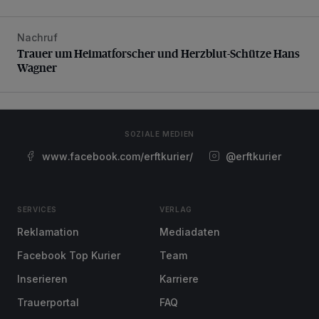
Nachruf
Trauer um Heimatforscher und Herzblut-Schütze Hans W
Trauer um Heimatforscher und Herzblut-Schütze Hans
Wagner
SOZIALE MEDIEN
www.facebook.com/erftkurier/
@erftkurier
SERVICES
VERLAG
Reklamation
Mediadaten
Facebook Top Kurier
Team
Inserieren
Karriere
Trauerportal
FAQ