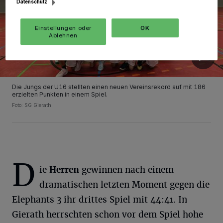
Datenschutz
Einstellungen oder
OK
Ablehnen
Die Jungs der U16 stellten einen neuen Vereinsrekord auf mit 186
erzielten Punkten in einem Spiel.
Foto: SG Gierath
D
ie
Herren
gewinnen nach einem
dramatischen letzten Moment gegen die
Elephants 3 ihr drittes Spiel mit 44:41. In
Gierath herrschten schon vor dem Spiel hohe