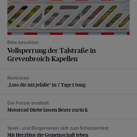
Bitte beachten
Vollsperrung der Talstraße in
Grevenbroich-Kapellen
Reinhören
„Loss dir nix jefalle“ in 7 Tage 1 Song
„Loss dir nix jefalle“ in 7 Tage 1 Song
Die Polizei ermittelt
Motorrad-Diebe lassen Beute zurück
Motorrad-Diebe lassen Beute zurück
Spiel- und Bürgerverein lädt zum Schützenfest
Mit Herzblut die Gemeinschaft leben
Mit Herzblut die Gemeinschaft leben