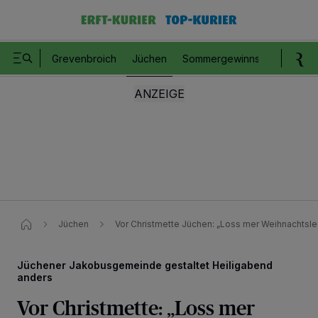
Grevenbroich
Jüchen
Sommergewinnspiel
Romm
Jüchen
Vor Christmette Jüchen: „Loss mer Weihnachtslee
Jüchener Jakobusgemeinde gestaltet Heiligabend
anders
Vor Christmette: „Loss mer