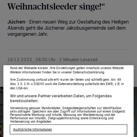
Weihnachtsleeder singe!“
Jüchen
·
Einen neuen Weg zur Gestaltung des Heiligen
Abends geht die Jüchener Jakobusgemeinde seit dem
vergangenen Jahr.
Wir und unsere
218
-Partner speichern und greifen auf personenbezogene Daten
wie Browserdaten oder eindeutige Kennungen auf Ihrem Gerät zu. Durch Auswahl
von OK aktivieren Sie Tracking-Technologien für die unter „Wir und unsere
Partner verarbeiten Daten, um Ihnen Dienste bereitzustellen“ aufgeführten
Zwecke. Wenn Tracker deaktiviert sind, sind manche Inhalte und Anzeigen
möglicherweise nicht mehr so relevant für Sie. Sie können dieses Menü jederzeit
19.12.2023 , 08:00 Uhr
2 Minuten Lesezeit
wieder aufrufen, um Ihre Einstellungen zu ändern oder Ihre Einwilligung zu
widerrufen, indem Sie auf den Link Einstellungen oder Ablehnen am unteren
Rand der Webseite klicken. Ihre Einstellungen gelten innerhalb unseres Website.
Weitere Informationen finden Sie in unserer Datenschutzerklärung.
Ihre Zustimmung umfasst alle erft-kurier.de-Seiten und schließt gem. Art. 49
Abs. 1 S. 1 lit. a DSGVO auch die Datenverarbeitung außerhalb des EWR, z.B. in
den USA ein.
Wir und unsere Partner verarbeiten Daten, um Folgendes
bereitzustellen:
Verwendung genauer Standortdaten. Endgeräteeigenschaften zur Identifikation
aktiv abfragen. Speichern von oder Zugriff auf Informationen auf einem Endgerät.
Personalisierte Werbung und Inhalte, Messung von Werbeleistung und der
Performance von Inhalten, Zielgruppenforschung sowie Entwicklung und
Verbesserung von Angeboten.
Ausführliche Informationen