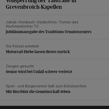
Vollsperrung der Talstraße in
Grevenbroich-Kapellen
Jakob-Hombach-Gedächtnis-Turnier des
Jubiläumsausgabe des Traditions-Tennisturniers
Hochneukircher TC
Jubiläumsausgabe des Traditions-Tennisturniers
Die Polizei ermittelt
Motorrad-Diebe lassen Beute zurück
Motorrad-Diebe lassen Beute zurück
Zeugen gesucht
Senior wird bei Unfall schwer verletzt
Senior wird bei Unfall schwer verletzt
Spiel- und Bürgerverein lädt zum Schützenfest
Mit Herzblut die Gemeinschaft leben
Mit Herzblut die Gemeinschaft leben