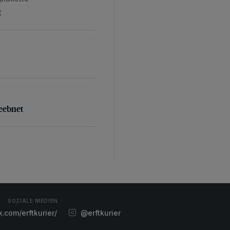
t
geebnet
eebnet
SOZIALE MEDIEN
com/erftkurier/
@erftkurier