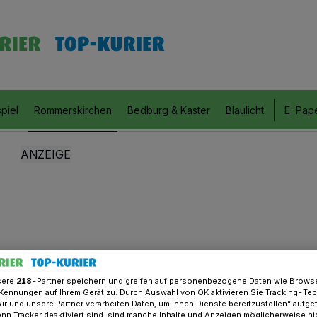
piel
Rommerskirchen
Bedburg & Kaster
Blaulicht
E-Pap
sere
218
-Partner speichern und greifen auf personenbezogene Daten wie Brows
Kennungen auf Ihrem Gerät zu. Durch Auswahl von OK aktivieren Sie Tracking-Te
Wir und unsere Partner verarbeiten Daten, um Ihnen Dienste bereitzustellen“ aufge
n Tracker deaktiviert sind, sind manche Inhalte und Anzeigen möglicherweise ni