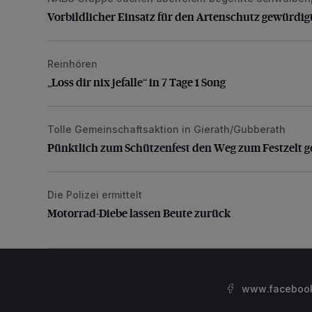
Vorbildlicher Einsatz für den Artenschutz gewürdig
Reinhören
„Loss dir nix jefalle“ in 7 Tage 1 Song
„Loss dir nix jefalle“ in 7 Tage 1 Song
Tolle Gemeinschaftsaktion in Gierath/Gubberath
Pünktlich zum Schützenfest den Weg zum Festzelt 
Pünktlich zum Schützenfest den Weg zum Festzelt g
Die Polizei ermittelt
Motorrad-Diebe lassen Beute zurück
Motorrad-Diebe lassen Beute zurück
www.facebook.