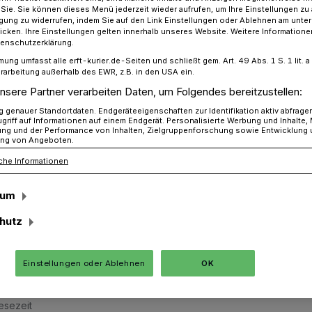
r Sie. Sie können dieses Menü jederzeit wieder aufrufen, um Ihre Einstellungen zu
ligung zu widerrufen, indem Sie auf den Link Einstellungen oder Ablehnen am unte
icken. Ihre Einstellungen gelten innerhalb unseres Website. Weitere Informationen
tenschutzerklärung.
setz erhalten
mung umfasst alle erft-kurier.de-Seiten und schließt gem. Art. 49 Abs. 1 S. 1 lit
rarbeitung außerhalb des EWR, z.B. in den USA ein.
nsere Partner verarbeiten Daten, um Folgendes bereitzustellen:
genauer Standortdaten. Endgeräteeigenschaften zur Identifikation aktiv abfrage
 erhalten
griff auf Informationen auf einem Endgerät. Personalisierte Werbung und Inhalte
ung und der Performance von Inhalten, Zielgruppenforschung sowie Entwicklung
ng von Angeboten.
che Informationen
 wird in diesem Jahr 70 Jahre alt. Aus
sum
Idee, das Grundgesetz den
ülern nahezubringen. Von den Schulen
hutz
ufgegriffen.
Einstellungen oder Ablehnen
OK
esezeit