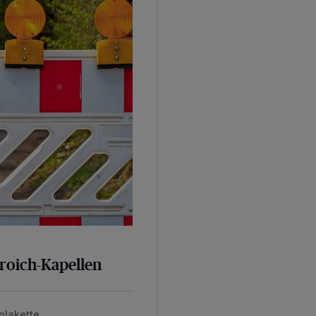
broich-Kapellen
plakette