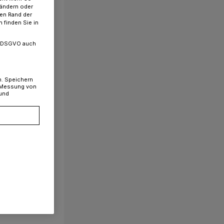
 ändern oder
ren Rand der
 finden Sie in
. a DSGVO auch
n. Speichern
, Messung von
 und