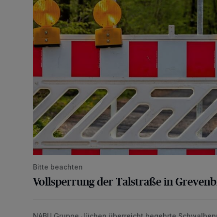
Bitte beachten
Vollsperrung der Talstraße in Greven
NABU Gruppe Jüchen überreicht begehrte Schwalben
Vorbildlicher Einsatz für den Artenschutz gewürdigt