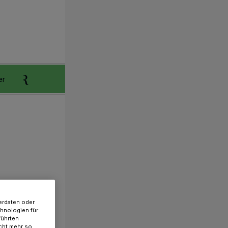
er
Anzeigen aufgeben
Reklamation
erdaten oder
chnologien für
führten
cht mehr so