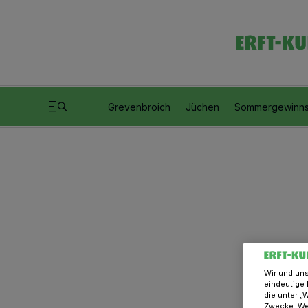
Grevenbroich
Jüchen
Sommergewinns
Wir und un
eindeutige 
die unter „
Zwecke. Wen