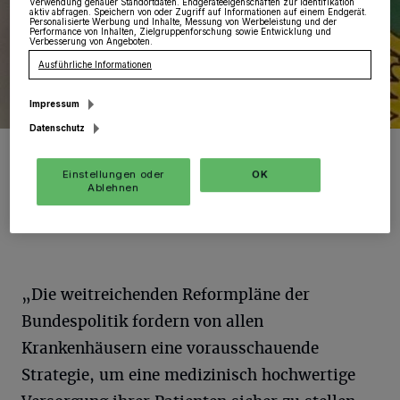
Verwendung genauer Standortdaten. Endgeräteeigenschaften zur Identifikation
aktiv abfragen. Speichern von oder Zugriff auf Informationen auf einem Endgerät.
Personalisierte Werbung und Inhalte, Messung von Werbeleistung und der
Performance von Inhalten, Zielgruppenforschung sowie Entwicklung und
Verbesserung von Angeboten.
Ausführliche Informationen
Impressum
Datenschutz
Rokis Bürgermester fordert in Sachen Krankenhaus zum
strategischen „Weiterdenken“ auf.
Einstellungen oder
OK
Foto: SMeu.
Ablehnen
„Die weitreichenden Reformpläne der
Bundespolitik fordern von allen
Krankenhäusern eine vorausschauende
Strategie, um eine medizinisch hochwertige