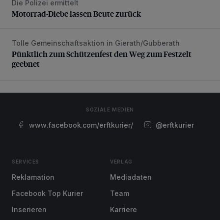
Die Polizei ermittelt
Motorrad-Diebe lassen Beute zurück
Motorrad-Diebe lassen Beute zurück
Tolle Gemeinschaftsaktion in Gierath/Gubberath
Pünktlich zum Schützenfest den Weg zum Festzelt geebne
Pünktlich zum Schützenfest den Weg zum Festzelt
geebnet
SOZIALE MEDIEN
www.facebook.com/erftkurier/
@erftkurier
SERVICES
VERLAG
Reklamation
Mediadaten
Facebook Top Kurier
Team
Inserieren
Karriere