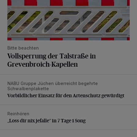
Bitte beachten
Vollsperrung der Talstraße in
Grevenbroich-Kapellen
NABU Gruppe Jüchen überreicht begehrte
Vorbildlicher Einsatz für den Artenschutz gewürdigt
Schwalbenplakette
Vorbildlicher Einsatz für den Artenschutz gewürdigt
Reinhören
„Loss dir nix jefalle“ in 7 Tage 1 Song
„Loss dir nix jefalle“ in 7 Tage 1 Song