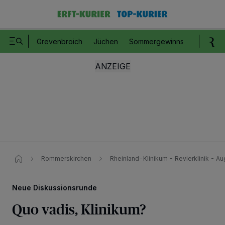
Grevenbroich
Jüchen
Sommergewinnspiel
Romm
Rommerskirchen
Rheinland-Klinikum - Revierklinik - A
Neue Diskussionsrunde
Quo vadis, Klinikum?