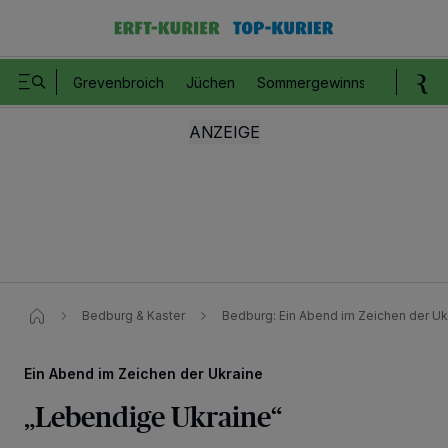
Grevenbroich
Jüchen
Sommergewinnspiel
Romm
Bedburg & Kaster
Bedburg: Ein Abend im Zeichen der Uk
Ein Abend im Zeichen der Ukraine
„Lebendige Ukraine“
Wir und unsere
218
-Partner speichern und greifen auf personenbezogene Daten