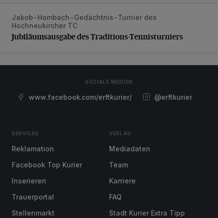
Jakob-Hombach-Gedächtnis-Turnier des
Jubiläumsausgabe des Traditions-Tennisturniers
Hochneukircher TC
Jubiläumsausgabe des Traditions-Tennisturniers
SOZIALE MEDIEN
www.facebook.com/erftkurier/
@erftkurier
SERVICES
VERLAG
Reklamation
Mediadaten
Facebook Top Kurier
Team
Inserieren
Karriere
Trauerportal
FAQ
Stellenmarkt
Stadt Kurier Extra Tipp