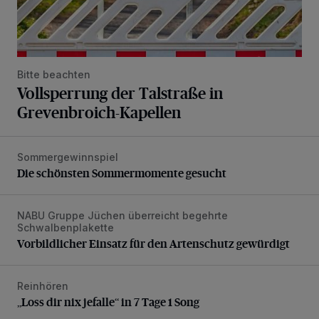
Bitte beachten
Vollsperrung der Talstraße in
Grevenbroich-Kapellen
Sommergewinnspiel
Die schönsten Sommermomente gesucht
Die schönsten Sommermomente gesucht
NABU Gruppe Jüchen überreicht begehrte
Vorbildlicher Einsatz für den Artenschutz gewürdigt
Schwalbenplakette
Vorbildlicher Einsatz für den Artenschutz gewürdigt
Reinhören
„Loss dir nix jefalle“ in 7 Tage 1 Song
„Loss dir nix jefalle“ in 7 Tage 1 Song