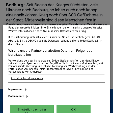
wie Browserdaten oder eindeutige Kennungen auf Ihrem Gerät zu. Durch Auswahl
Bedburg
·
Seit Beginn des Krieges flüchteten viele
von OK aktivieren Sie Tracking-Technologien für die unter „Wir und unsere
Ukrainer nach Bedburg, so leben auch nach knapp
Partner verarbeiten Daten, um Ihnen Dienste bereitzustellen“ aufgeführten
Zwecke. Wenn Tracker deaktiviert sind, sind manche Inhalte und Anzeigen
eineinhalb Jahren Krieg noch über 300 Geflüchtete in
möglicherweise nicht mehr so relevant für Sie. Sie können dieses Menü jederzeit
der Stadt. Mittlerweile sind diese Menschen fest in
wieder aufrufen, um Ihre Einstellungen zu ändern oder Ihre Einwilligung zu
Bedburg verankert, sie kennen die Stadt, die Traditionen
widerrufen, indem Sie auf den Link Einstellungen oder Ablehnen am unteren
Rand der Webseite klicken. Ihre Einstellungen gelten innerhalb unseres Website.
und Besonderheiten. Die kostenlose Veranstaltung
Weitere Informationen finden Sie in unserer Datenschutzerklärung.
„Lebendige Ukraine“ im Bedburger Schloss soll den
Ihre Zustimmung umfasst alle erft-kurier.de-Seiten und schließt gem. Art. 49
Gästen am 15. August ab 18 Uhr nun die ukrainische
Abs. 1 S. 1 lit. a DSGVO auch die Datenverarbeitung außerhalb des EWR, z.B. in
Geschichte und Kultur näherbringen.
den USA ein.
Wir und unsere Partner verarbeiten Daten, um Folgendes
bereitzustellen:
Verwendung genauer Standortdaten. Endgeräteeigenschaften zur Identifikation
aktiv abfragen. Speichern von oder Zugriff auf Informationen auf einem Endgerät.
05.08.2023 , 12:50 Uhr
Eine Minute Lesezeit
Personalisierte Werbung und Inhalte, Messung von Werbeleistung und der
Performance von Inhalten, Zielgruppenforschung sowie Entwicklung und
Verbesserung von Angeboten.
Ausführliche Informationen
Impressum
Datenschutz
Einstellungen oder
OK