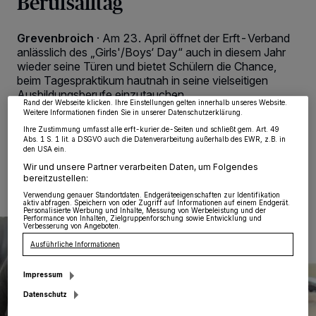
Berufsalltag
Wir und unsere
218
-Partner speichern und greifen auf personenbezogene Daten
wie Browserdaten oder eindeutige Kennungen auf Ihrem Gerät zu. Durch Auswahl
Grevenbroich
·
Am 23. April öffnet der Erft-Verband
von OK aktivieren Sie Tracking-Technologien für die unter „Wir und unsere
anlässlich des „Girls'/Boys‘ Day“ auch in diesem Jahr
Partner verarbeiten Daten, um Ihnen Dienste bereitzustellen“ aufgeführten
wieder seine Türen und bietet Schülern die Chance,
Zwecke. Wenn Tracker deaktiviert sind, sind manche Inhalte und Anzeigen
möglicherweise nicht mehr so relevant für Sie. Sie können dieses Menü jederzeit
beim Tagespraktikum hautnah in seine vielseitigen
wieder aufrufen, um Ihre Einstellungen zu ändern oder Ihre Einwilligung zu
Ausbildungsberufe einzutauchen.
widerrufen, indem Sie auf den Link Einstellungen oder Ablehnen am unteren
Rand der Webseite klicken. Ihre Einstellungen gelten innerhalb unseres Website.
Weitere Informationen finden Sie in unserer Datenschutzerklärung.
Ihre Zustimmung umfasst alle erft-kurier.de-Seiten und schließt gem. Art. 49
Abs. 1 S. 1 lit. a DSGVO auch die Datenverarbeitung außerhalb des EWR, z.B. in
den USA ein.
29.01.2026 , 14:41 Uhr
Eine Minute Lesezeit
Wir und unsere Partner verarbeiten Daten, um Folgendes
bereitzustellen:
Verwendung genauer Standortdaten. Endgeräteeigenschaften zur Identifikation
aktiv abfragen. Speichern von oder Zugriff auf Informationen auf einem Endgerät.
Personalisierte Werbung und Inhalte, Messung von Werbeleistung und der
Performance von Inhalten, Zielgruppenforschung sowie Entwicklung und
Verbesserung von Angeboten.
Ausführliche Informationen
Impressum
Datenschutz