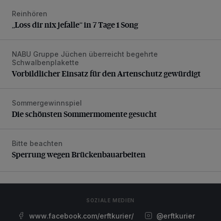
Reinhören
„Loss dir nix jefalle“ in 7 Tage 1 Song
„Loss dir nix jefalle“ in 7 Tage 1 Song
NABU Gruppe Jüchen überreicht begehrte
Vorbildlicher Einsatz für den Artenschutz gewürdigt
Schwalbenplakette
Vorbildlicher Einsatz für den Artenschutz gewürdigt
Sommergewinnspiel
Die schönsten Sommermomente gesucht
Die schönsten Sommermomente gesucht
Bitte beachten
Sperrung wegen Brückenbauarbeiten
Sperrung wegen Brückenbauarbeiten
SOZIALE MEDIEN
www.facebook.com/erftkurier/
@erftkurier