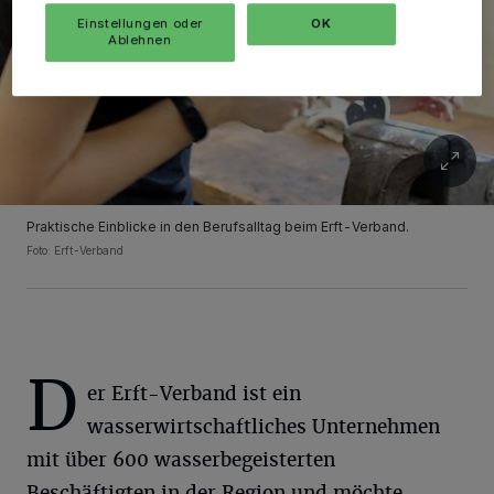
Einstellungen oder
OK
Ablehnen
Praktische Einblicke in den Berufsalltag beim Erft-Verband.
Foto: Erft-Verband
D
er Erft-Verband ist ein
wasserwirtschaftliches Unternehmen
mit über 600 wasserbegeisterten
Beschäftigten in der Region und möchte