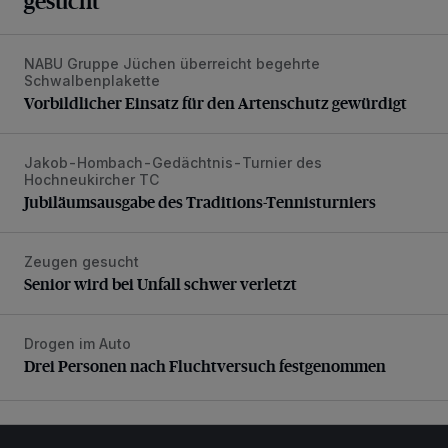
gesucht
NABU Gruppe Jüchen überreicht begehrte
Vorbildlicher Einsatz für den Artenschutz gewürdigt
Schwalbenplakette
Vorbildlicher Einsatz für den Artenschutz gewürdigt
Jakob-Hombach-Gedächtnis-Turnier des
Jubiläumsausgabe des Traditions-Tennisturniers
Hochneukircher TC
Jubiläumsausgabe des Traditions-Tennisturniers
Zeugen gesucht
Senior wird bei Unfall schwer verletzt
Senior wird bei Unfall schwer verletzt
Drogen im Auto
Drei Personen nach Fluchtversuch festgenommen
Drei Personen nach Fluchtversuch festgenommen