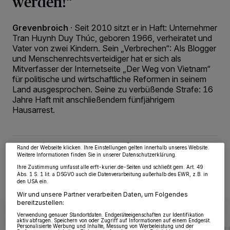
werden!“
Grevenbroich
·
Seit 2010 sitzt er in Haft: Unternehmer
Tran Huynh Duy Thúc, geboren 1966, verheiratet und
Vater von zwei Kindern. Sein „Verbrechen“: Als Blogger
und Menschenrechtsverteidiger hat er sich als
Mitverfasser der Internetseite „Der Weg von Vietnam“
für politische und wirtschaftliche Reformen in seinem
Land ausgesprochen. Seine zu verbüßende Strafe: 16
Wir und unsere
218
-Partner speichern und greifen auf personenbezogene Daten
Jahre Haft mit anschließendem fünfjährigem
wie Browserdaten oder eindeutige Kennungen auf Ihrem Gerät zu. Durch Auswahl
von OK aktivieren Sie Tracking-Technologien für die unter „Wir und unsere
Hausarrest.
Partner verarbeiten Daten, um Ihnen Dienste bereitzustellen“ aufgeführten
Zwecke. Wenn Tracker deaktiviert sind, sind manche Inhalte und Anzeigen
möglicherweise nicht mehr so relevant für Sie. Sie können dieses Menü jederzeit
wieder aufrufen, um Ihre Einstellungen zu ändern oder Ihre Einwilligung zu
widerrufen, indem Sie auf den Link Einstellungen oder Ablehnen am unteren
Rand der Webseite klicken. Ihre Einstellungen gelten innerhalb unseres Website.
26.06.2021 , 16:17 Uhr
2 Minuten Lesezeit
Weitere Informationen finden Sie in unserer Datenschutzerklärung.
Ihre Zustimmung umfasst alle erft-kurier.de-Seiten und schließt gem. Art. 49
Abs. 1 S. 1 lit. a DSGVO auch die Datenverarbeitung außerhalb des EWR, z.B. in
den USA ein.
Wir und unsere Partner verarbeiten Daten, um Folgendes
bereitzustellen:
Verwendung genauer Standortdaten. Endgeräteeigenschaften zur Identifikation
aktiv abfragen. Speichern von oder Zugriff auf Informationen auf einem Endgerät.
Personalisierte Werbung und Inhalte, Messung von Werbeleistung und der