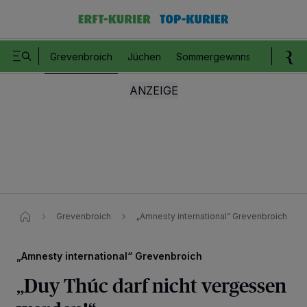
Grevenbroich
Jüchen
Sommergewinnspiel
Romm
Grevenbroich
„Amnesty international“ Grevenbroich
„Amnesty international“ Grevenbroich
„Duy Thúc darf nicht vergessen