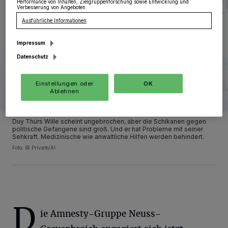
Performance von Inhalten, Zielgruppenforschung sowie Entwicklung und
Verbesserung von Angeboten.
Ausführliche Informationen
Impressum
Datenschutz
Einstellungen oder
OK
Ablehnen
Duy Thúrs Wille scheint ungebrochen, aber die Schikanen gegen
politische Gefangene sind groß. Und er hat Probleme mit seiner
Sehkraft. Medizinische wie anwaltliche Hilfen werden behindert.
Foto: © Private/AI
D
ie Amnesty-Gruppe Neuss-