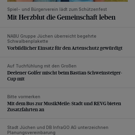
Spiel- und Bürgerverein lädt zum Schützenfest
Mit Herzblut die Gemeinschaft leben
NABU Gruppe Jüchen überreicht begehrte
Vorbildlicher Einsatz für den Artenschutz gewürdigt
Schwalbenplakette
Vorbildlicher Einsatz für den Artenschutz gewürdigt
Auf Tuchfühlung mit den Großen
Deelener Golfer mischt beim Bastian-Schweinsteiger-Cup 
Deelener Golfer mischt beim Bastian-Schweinsteiger-
Cup mit
Bitte vormerken
Mit dem Bus zur MusikMeile: Stadt und REVG bieten Zusat
Mit dem Bus zur MusikMeile: Stadt und REVG bieten
Zusatzfahrten an
Stadt Jüchen und DB InfraGO AG unterzeichnen
Bahnhof Jüchen soll Schmuckstück werden
Planungsvereinbarung