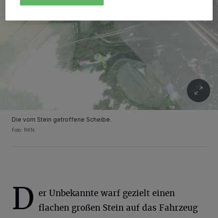
Die vom Stein getroffene Scheibe.
Foto: RKN.
D
er Unbekannte warf gezielt einen
flachen großen Stein auf das Fahrzeug