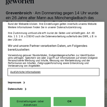
geworfen
wie Browserdaten oder eindeutige Kennungen auf Ihrem Gerät zu. Durch Auswahl
von OK aktivieren Sie Tracking-Technologien für die unter „Wir und unsere
Partner verarbeiten Daten, um Ihnen Dienste bereitzustellen“ aufgeführten
Zwecke. Wenn Tracker deaktiviert sind, sind manche Inhalte und Anzeigen
Grevenbroich
·
Am Donnerstag gegen 14 Uhr wurde
möglicherweise nicht mehr so relevant für Sie. Sie können dieses Menü jederzeit
ein 26 Jahre alter Mann aus Mönchengladbach das
wieder aufrufen, um Ihre Einstellungen zu ändern oder Ihre Einwilligung zu
widerrufen, indem Sie auf den Link Einstellungen oder Ablehnen am unteren
Opfer eines Steinewerfers. Der Autofahrer hatte mit
Rand der Webseite klicken. Ihre Einstellungen gelten innerhalb unseres Website.
seinem Ford Fiesta die L 116 in Richtung Grevenbroich
Weitere Informationen finden Sie in unserer Datenschutzerklärung.
befahren, als er in Höhe des Golfklubs eine Person auf
Ihre Zustimmung umfasst alle erft-kurier.de-Seiten und schließt gem. Art. 49
einer Fußgängerbrücke bemerkte.
Abs. 1 S. 1 lit. a DSGVO auch die Datenverarbeitung außerhalb des EWR, z.B. in
den USA ein.
Wir und unsere Partner verarbeiten Daten, um Folgendes
bereitzustellen:
Verwendung genauer Standortdaten. Endgeräteeigenschaften zur Identifikation
26.06.2021 , 15:58 Uhr
Eine Minute Lesezeit
aktiv abfragen. Speichern von oder Zugriff auf Informationen auf einem Endgerät.
Personalisierte Werbung und Inhalte, Messung von Werbeleistung und der
Performance von Inhalten, Zielgruppenforschung sowie Entwicklung und
Verbesserung von Angeboten.
Ausführliche Informationen
Impressum
Datenschutz
Einstellungen oder
OK
Ablehnen