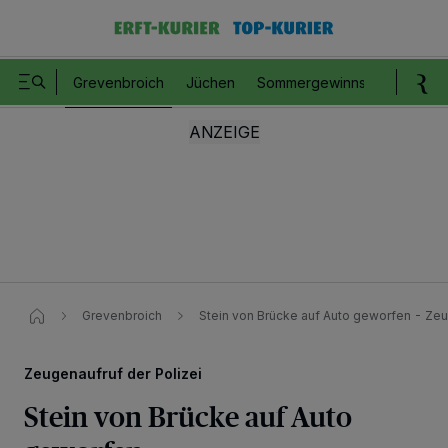
Grevenbroich
Jüchen
Sommergewinnspiel
Romm
Grevenbroich
Stein von Brücke auf Auto geworfen - Zeu
Zeugenaufruf der Polizei
Stein von Brücke auf Auto
Wir und unsere
218
-Partner speichern und greifen auf personenbezogene Daten