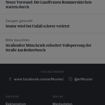
Neuer Vorstand: Die LandFrauen Rommerskirchen
starten durch
Zeugen gesucht
Senior wird bei Unfall schwer verletzt
Senior wird bei Unfall schwer verletzt
Bitte beachten
Straßenfest Münchrath erfordert Vollsperrung der Straße 
Straßenfest Münchrath erfordert Vollsperrung der
Straße Am Reiherbusch
SOZIALE MEDIEN
www.facebook.com/erftkurier/
@erftkurier
SERVICES
VERLAG
Reklamation
Mediadaten