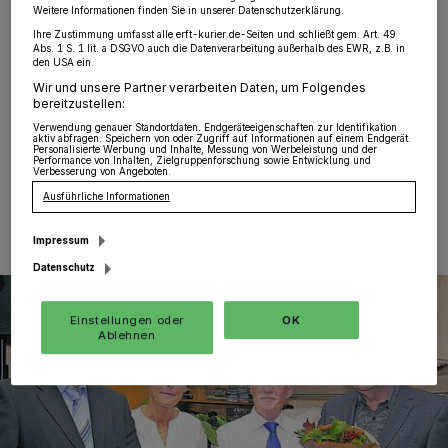
Orken. Anlässlich ihrer 25-jährigen Mitgliedschaft bei
Weitere Informationen finden Sie in unserer Datenschutzerklärung.
den „Orkener Sportschützen“ sowie im Rheinischen-
Ihre Zustimmung umfasst alle erft-kurier.de-Seiten und schließt gem. Art. 49
und Deutschen Schützenbund wurden Marianne
Abs. 1 S. 1 lit. a DSGVO auch die Datenverarbeitung außerhalb des EWR, z.B. in
Henicke und Martina Schmitz, die aufgrund ihres
den USA ein.
Organisationstalents zu den guten Seelen des Vereins
Wir und unsere Partner verarbeiten Daten, um Folgendes
zählen, während des jährlichen Vereinsfestes geehrt.
bereitzustellen:
Verwendung genauer Standortdaten. Endgeräteeigenschaften zur Identifikation
aktiv abfragen. Speichern von oder Zugriff auf Informationen auf einem Endgerät.
Personalisierte Werbung und Inhalte, Messung von Werbeleistung und der
Performance von Inhalten, Zielgruppenforschung sowie Entwicklung und
Verbesserung von Angeboten.
25.10.2019 , 10:46 Uhr
Eine Minute Lesezeit
Ausführliche Informationen
Impressum
Datenschutz
Einstellungen oder
OK
Ablehnen