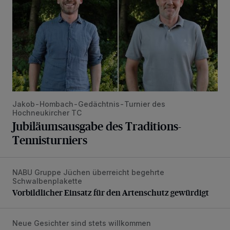
Jakob-Hombach-Gedächtnis-Turnier des
Hochneukircher TC
Jubiläumsausgabe des Traditions-
Tennisturniers
NABU Gruppe Jüchen überreicht begehrte
Vorbildlicher Einsatz für den Artenschutz gewürdigt
Schwalbenplakette
Vorbildlicher Einsatz für den Artenschutz gewürdigt
Neue Gesichter sind stets willkommen
Neuer Vorstand: Die LandFrauen Rommerskirchen starten 