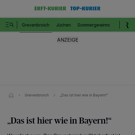
Grevenbroich
Jüchen
Sommergewinnspiel
Romm
Grevenbroich
„Das ist hier wie in Bayern!“
„Das ist hier wie in Bayern!“