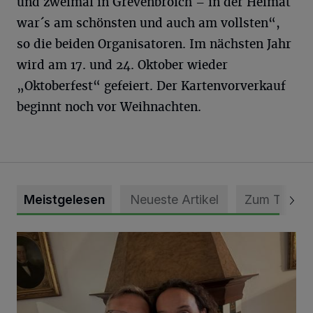
und zweimal in Grevenbroich – in der Heimat
war´s am schönsten und auch am vollsten“,
so die beiden Organisatoren. Im nächsten Jahr
wird am 17. und 24. Oktober wieder
„Oktoberfest“ gefeiert. Der Kartenvorverkauf
beginnt noch vor Weihnachten.
Meistgelesen
Neueste Artikel
Zum Thema
„Loss dir nix jefalle“ in 7 Tage 1 Song