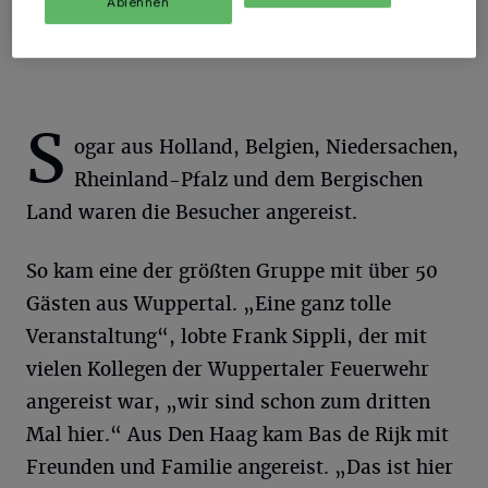
Ablehnen
fest.
S
ogar aus Holland, Belgien, Niedersachen,
Rheinland-Pfalz und dem Bergischen
Land waren die Besucher angereist.
So kam eine der größten Gruppe mit über 50
Gästen aus Wuppertal. „Eine ganz tolle
Veranstaltung“, lobte Frank Sippli, der mit
vielen Kollegen der Wuppertaler Feuerwehr
angereist war, „wir sind schon zum dritten
Mal hier.“ Aus Den Haag kam Bas de Rijk mit
Freunden und Familie angereist. „Das ist hier