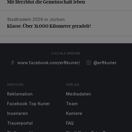
Mit Herzblut die Gemeinschaft leben
Stadtradeln 2026 in Jüchen
Klasse: Über 31.000 Kilometer geradelt!
Klasse: Über 31.000 Kilometer geradelt!
SOZIALE MEDIEN
www.facebook.com/erftkurier/
@erftkurier
SERVICES
VERLAG
Reklamation
Mediadaten
Facebook Top Kurier
Team
Inserieren
Karriere
Trauerportal
FAQ