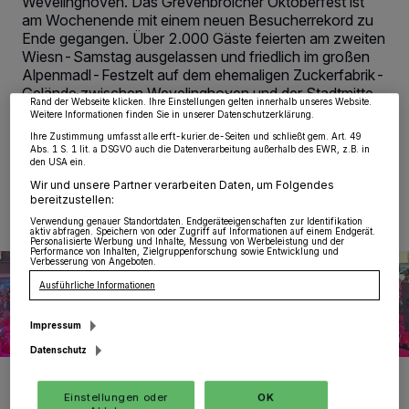
Wevelinghoven. Das Grevenbroicher Oktoberfest ist
Wir und unsere
218
-Partner speichern und greifen auf personenbezogene Daten
wie Browserdaten oder eindeutige Kennungen auf Ihrem Gerät zu. Durch Auswahl
am Wochenende mit einem neuen Besucherrekord zu
von OK aktivieren Sie Tracking-Technologien für die unter „Wir und unsere
Ende gegangen. Über 2.000 Gäste feierten am zweiten
Partner verarbeiten Daten, um Ihnen Dienste bereitzustellen“ aufgeführten
Zwecke. Wenn Tracker deaktiviert sind, sind manche Inhalte und Anzeigen
Wiesn-Samstag ausgelassen und friedlich im großen
möglicherweise nicht mehr so relevant für Sie. Sie können dieses Menü jederzeit
Alpenmadl-Festzelt auf dem ehemaligen Zuckerfabrik-
wieder aufrufen, um Ihre Einstellungen zu ändern oder Ihre Einwilligung zu
Gelände zwischen Wevelinghoven und der Stadtmitte.
widerrufen, indem Sie auf den Link Einstellungen oder Ablehnen am unteren
Rand der Webseite klicken. Ihre Einstellungen gelten innerhalb unseres Website.
Weitere Informationen finden Sie in unserer Datenschutzerklärung.
Ihre Zustimmung umfasst alle erft-kurier.de-Seiten und schließt gem. Art. 49
Abs. 1 S. 1 lit. a DSGVO auch die Datenverarbeitung außerhalb des EWR, z.B. in
den USA ein.
21.10.2019 , 13:30 Uhr
2 Minuten Lesezeit
Wir und unsere Partner verarbeiten Daten, um Folgendes
bereitzustellen:
Verwendung genauer Standortdaten. Endgeräteeigenschaften zur Identifikation
aktiv abfragen. Speichern von oder Zugriff auf Informationen auf einem Endgerät.
Personalisierte Werbung und Inhalte, Messung von Werbeleistung und der
Performance von Inhalten, Zielgruppenforschung sowie Entwicklung und
Verbesserung von Angeboten.
Ausführliche Informationen
Impressum
Datenschutz
Bis 1 Uhr wurde wahrhaft rappelvoller Tanzfläche gefeiert. Das
Grevenbroicher Oktoberfest schloss in diesem Jahr mit einem
Einstellungen oder
OK
neuen Besucherrekord ab. Die Termine für 2020 stehen auch schon