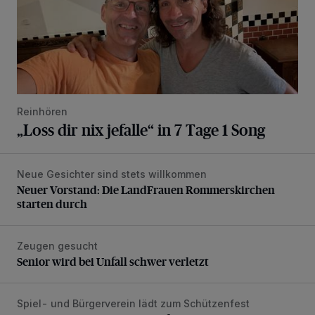
Reinhören
„Loss dir nix jefalle“ in 7 Tage 1 Song
Neue Gesichter sind stets willkommen
Neuer Vorstand: Die LandFrauen Rommerskirchen starten 
Neuer Vorstand: Die LandFrauen Rommerskirchen
starten durch
Zeugen gesucht
Senior wird bei Unfall schwer verletzt
Senior wird bei Unfall schwer verletzt
Spiel- und Bürgerverein lädt zum Schützenfest
Mit Herzblut die Gemeinschaft leben