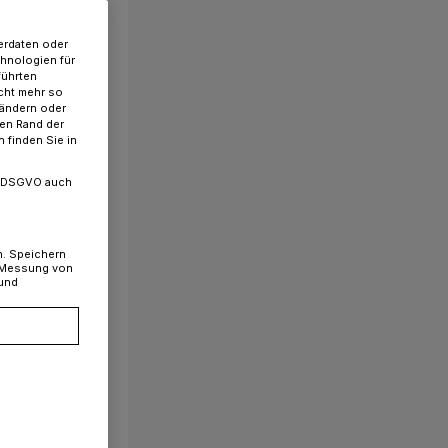
erdaten oder
chnologien für
führten
cht mehr so
 ändern oder
ren Rand der
 finden Sie in
. a DSGVO auch
n. Speichern
, Messung von
 und