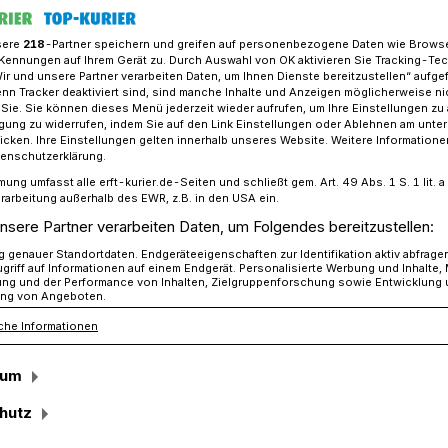
sere
218
-Partner speichern und greifen auf personenbezogene Daten wie Brows
Kennungen auf Ihrem Gerät zu. Durch Auswahl von OK aktivieren Sie Tracking-Te
Wir und unsere Partner verarbeiten Daten, um Ihnen Dienste bereitzustellen“ aufge
auf „Lange-Walker“ sind ein Glaubensbekenntnis!
n Tracker deaktiviert sind, sind manche Inhalte und Anzeigen möglicherweise ni
r Sie. Sie können dieses Menü jederzeit wieder aufrufen, um Ihre Einstellungen zu
ligung zu widerrufen, indem Sie auf den Link Einstellungen oder Ablehnen am unte
icken. Ihre Einstellungen gelten innerhalb unseres Website. Weitere Informationen
tenschutzerklärung.
f „Lange-Walker“
mung umfasst alle erft-kurier.de-Seiten und schließt gem. Art. 49 Abs. 1 S. 1 lit
rarbeitung außerhalb des EWR, z.B. in den USA ein.
ubensbekenntnis!
nsere Partner verarbeiten Daten, um Folgendes bereitzustellen:
genauer Standortdaten. Endgeräteeigenschaften zur Identifikation aktiv abfrage
griff auf Informationen auf einem Endgerät. Personalisierte Werbung und Inhalte
ung und der Performance von Inhalten, Zielgruppenforschung sowie Entwicklung
ng von Angeboten.
n nicht gefällt: Rund um das Brachland
che Informationen
Jahrzehnten des Stillstands – Bewegung
en durchsetzte Hinterlassenschaft des
sum
itenden Betriebes könnte zu neuem Leben
hutz
el des Landes sollen nunmehr zur