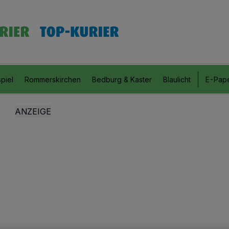
piel
Rommerskirchen
Bedburg & Kaster
Blaulicht
E-Pap