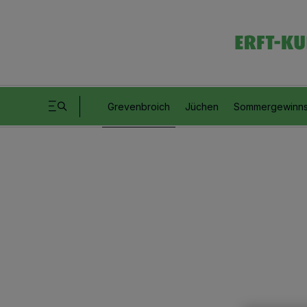
Grevenbroich
Jüchen
Sommergewinns