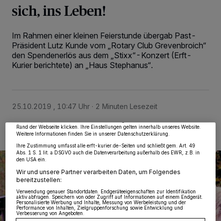
sich, ins Leben!
Im Rahmen einer kleinen Feierstunde übergab Past-
Präsident Lutz Kunde vom „Rotary Club Grevenbroich“
den Spendenerlös aus dem „Stixx“-Konzert (Erft-
Kurier berichtete) an „Haus Stephanus“.
Wir und unsere
218
-Partner speichern und greifen auf personenbezogene Daten
wie Browserdaten oder eindeutige Kennungen auf Ihrem Gerät zu. Durch Auswahl
von OK aktivieren Sie Tracking-Technologien für die unter „Wir und unsere
Partner verarbeiten Daten, um Ihnen Dienste bereitzustellen“ aufgeführten
Zwecke. Wenn Tracker deaktiviert sind, sind manche Inhalte und Anzeigen
25.10.2019 , 10:47 Uhr
2 Minuten Lesezeit
möglicherweise nicht mehr so relevant für Sie. Sie können dieses Menü jederzeit
wieder aufrufen, um Ihre Einstellungen zu ändern oder Ihre Einwilligung zu
widerrufen, indem Sie auf den Link Einstellungen oder Ablehnen am unteren
Rand der Webseite klicken. Ihre Einstellungen gelten innerhalb unseres Website.
Weitere Informationen finden Sie in unserer Datenschutzerklärung.
Ihre Zustimmung umfasst alle erft-kurier.de-Seiten und schließt gem. Art. 49
Abs. 1 S. 1 lit. a DSGVO auch die Datenverarbeitung außerhalb des EWR, z.B. in
den USA ein.
Wir und unsere Partner verarbeiten Daten, um Folgendes
bereitzustellen:
Verwendung genauer Standortdaten. Endgeräteeigenschaften zur Identifikation
aktiv abfragen. Speichern von oder Zugriff auf Informationen auf einem Endgerät.
Personalisierte Werbung und Inhalte, Messung von Werbeleistung und der
Performance von Inhalten, Zielgruppenforschung sowie Entwicklung und
Verbesserung von Angeboten.