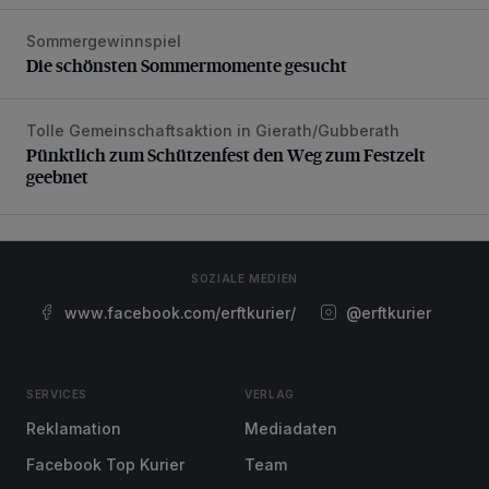
Sommergewinnspiel
Die schönsten Sommermomente gesucht
Die schönsten Sommermomente gesucht
Tolle Gemeinschaftsaktion in Gierath/Gubberath
Pünktlich zum Schützenfest den Weg zum Festzelt geebne
Pünktlich zum Schützenfest den Weg zum Festzelt
geebnet
SOZIALE MEDIEN
www.facebook.com/erftkurier/
@erftkurier
SERVICES
VERLAG
Reklamation
Mediadaten
Facebook Top Kurier
Team