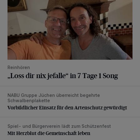
Reinhören
„Loss dir nix jefalle“ in 7 Tage 1 Song
NABU Gruppe Jüchen überreicht begehrte
Vorbildlicher Einsatz für den Artenschutz gewürdigt
Schwalbenplakette
Vorbildlicher Einsatz für den Artenschutz gewürdigt
Spiel- und Bürgerverein lädt zum Schützenfest
Mit Herzblut die Gemeinschaft leben
Mit Herzblut die Gemeinschaft leben