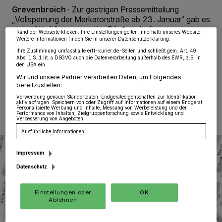
Zwecke. Wenn Tracker deaktiviert sind, sind manche Inhalte und Anzeigen
Grevenbroich
·
Zur gestrigen Pressemitteilung
möglicherweise nicht mehr so relevant für Sie. Sie können dieses Menü jederzeit
„Vollsperrung der Merkatorstraße ab 23. Januar“ gab es
wieder aufrufen, um Ihre Einstellungen zu ändern oder Ihre Einwilligung zu
widerrufen, indem Sie auf den Link Einstellungen oder Ablehnen am unteren
einige Nachfragen aus der Bürgerschaft zur
Rand der Webseite klicken. Ihre Einstellungen gelten innerhalb unseres Website.
verkehrlichen Erreichbarkeit der Tafel und des
Weitere Informationen finden Sie in unserer Datenschutzerklärung.
Rehazentrums.
Ihre Zustimmung umfasst alle erft-kurier.de-Seiten und schließt gem. Art. 49
Abs. 1 S. 1 lit. a DSGVO auch die Datenverarbeitung außerhalb des EWR, z.B. in
den USA ein.
Wir und unsere Partner verarbeiten Daten, um Folgendes
bereitzustellen:
12.01.2023 , 19:20 Uhr
Eine Minute Lesezeit
Verwendung genauer Standortdaten. Endgeräteeigenschaften zur Identifikation
aktiv abfragen. Speichern von oder Zugriff auf Informationen auf einem Endgerät.
Personalisierte Werbung und Inhalte, Messung von Werbeleistung und der
Performance von Inhalten, Zielgruppenforschung sowie Entwicklung und
Verbesserung von Angeboten.
Ausführliche Informationen
Impressum
Datenschutz
Einstellungen oder
OK
Ablehnen