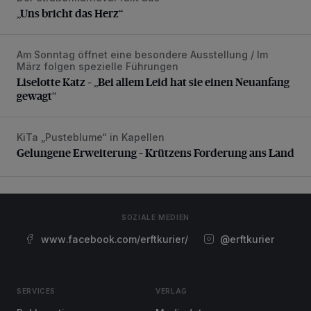
„Uns bricht das Herz“
Am Sonntag öffnet eine besondere Ausstellung / Im
Liselotte Katz – „Bei allem Leid hat sie einen Neuanfang g
März folgen spezielle Führungen
Liselotte Katz – „Bei allem Leid hat sie einen Neuanfang
gewagt“
KiTa „Pusteblume“ in Kapellen
Gelungene Erweiterung – Krützens Forderung ans Land
Gelungene Erweiterung – Krützens Forderung ans Land
SOZIALE MEDIEN
www.facebook.com/erftkurier/
@erftkurier
SERVICES
VERLAG