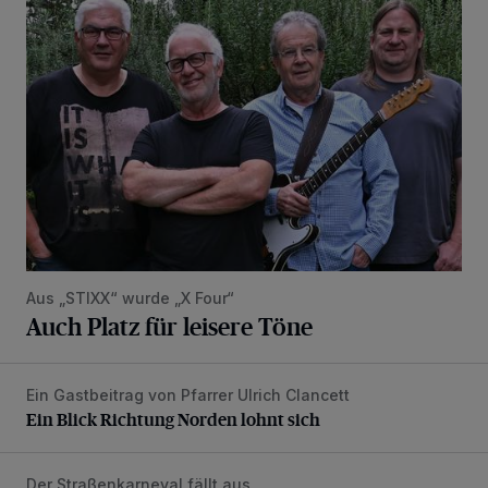
Auch Platz für leisere Töne
Aus „STIXX“ wurde „X Four“
Auch Platz für leisere Töne
Ein Gastbeitrag von Pfarrer Ulrich Clancett
Ein Blick Richtung Norden lohnt sich
Ein Blick Richtung Norden lohnt sich
Der Straßenkarneval fällt aus
„Uns bricht das Herz“