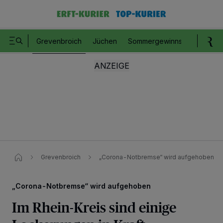
Grevenbroich
Jüchen
Sommergewinnspiel
Romm
Grevenbroich
„Corona-Notbremse“ wird aufgehoben
„Corona-Notbremse“ wird aufgehoben
Im Rhein-Kreis sind einige