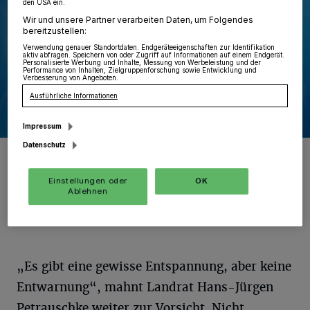
den USA ein.
Wir und unsere Partner verarbeiten Daten, um Folgendes
bereitzustellen:
Verwendung genauer Standortdaten. Endgeräteeigenschaften zur Identifikation
aktiv abfragen. Speichern von oder Zugriff auf Informationen auf einem Endgerät.
Personalisierte Werbung und Inhalte, Messung von Werbeleistung und der
Performance von Inhalten, Zielgruppenforschung sowie Entwicklung und
Verbesserung von Angeboten.
Ausführliche Informationen
Impressum
Datenschutz
„Es gibt eine gewisse Entspannung, aber keine Entwarnung“, mahnt
Landrat Hans-Jürgen Petrauschke weiter zur Vorsicht.
Foto: Rhein-Kreis Neuss/Andreas Baum
Einstellungen oder
OK
Ablehnen
„Es gibt eine gewisse Entspannung, aber keine
Entwarnung“, mahnt Landrat Hans-Jürgen
Petrauschke weiter zur Vorsicht. Nicht