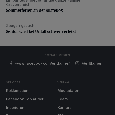
Ein buntes Angebot für die ganze Familie in
Sommerferien an der Skatebox
Grevenbroich
Sommerferien an der Skatebox
Zeugen gesucht
Senior wird bei Unfall schwer verletzt
Senior wird bei Unfall schwer verletzt
SOZIALE MEDIEN
www.facebook.com/erftkurier/
@erftkurier
SERVICES
VERLAG
Reklamation
Mediadaten
Facebook Top Kurier
Team
Inserieren
Karriere