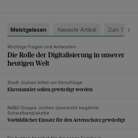
Meistgelesen
Neueste Artikel
Zum Thema
Wichtige Fragen und Antworten
Die Rolle der Digitalisierung in unserer heutigen Welt
Die Rolle der Digitalisierung in unserer
heutigen Welt
Stadt Jüchen bittet um Vorschläge
Ehrenamtler sollen gewürdigt werden
Ehrenamtler sollen gewürdigt werden
NABU Gruppe Jüchen überreicht begehrte
Vorbildlicher Einsatz für den Artenschutz gewürdigt
Schwalbenplakette
Vorbildlicher Einsatz für den Artenschutz gewürdigt