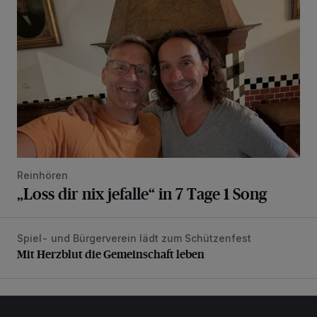
Reinhören
„Loss dir nix jefalle“ in 7 Tage 1 Song
Spiel- und Bürgerverein lädt zum Schützenfest
Mit Herzblut die Gemeinschaft leben
Mit Herzblut die Gemeinschaft leben