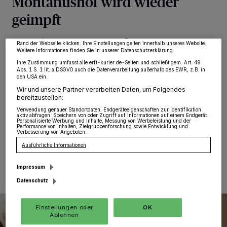
Montanushof wird wieder
von OK aktivieren Sie Tracking-Technologien für die unter „Wir und unsere
Partner verarbeiten Daten, um Ihnen Dienste bereitzustellen“ aufgeführten
geimpft
Zwecke. Wenn Tracker deaktiviert sind, sind manche Inhalte und Anzeigen
möglicherweise nicht mehr so relevant für Sie. Sie können dieses Menü jederzeit
wieder aufrufen, um Ihre Einstellungen zu ändern oder Ihre Einwilligung zu
widerrufen, indem Sie auf den Link Einstellungen oder Ablehnen am unteren
Grevenbroich
·
Am kommenden Mittwoch, 22.
Rand der Webseite klicken. Ihre Einstellungen gelten innerhalb unseres Website.
Weitere Informationen finden Sie in unserer Datenschutzerklärung.
September, bietet das Impfzentrum des Rhein-Kreises
Ihre Zustimmung umfasst alle erft-kurier.de-Seiten und schließt gem. Art. 49
mit Unterstützung der Stadt Grevenbroich von 9 bis 14
Abs. 1 S. 1 lit. a DSGVO auch die Datenverarbeitung außerhalb des EWR, z.B. in
Uhr ein mobiles Impfangebot im Grevenbroicher
den USA ein.
Montanushof. Geimpft wird im ehemaligen Reformhaus
Wir und unsere Partner verarbeiten Daten, um Folgendes
im Erdgeschoss (Eingang Ostwall). Eine vorherige
bereitzustellen:
Anmeldung ist nicht erforderlich.
Verwendung genauer Standortdaten. Endgeräteeigenschaften zur Identifikation
aktiv abfragen. Speichern von oder Zugriff auf Informationen auf einem Endgerät.
Personalisierte Werbung und Inhalte, Messung von Werbeleistung und der
Performance von Inhalten, Zielgruppenforschung sowie Entwicklung und
Verbesserung von Angeboten.
Ausführliche Informationen
20.09.2021 , 10:58 Uhr
Eine Minute Lesezeit
Impressum
Datenschutz
Einstellungen oder
OK
Ablehnen