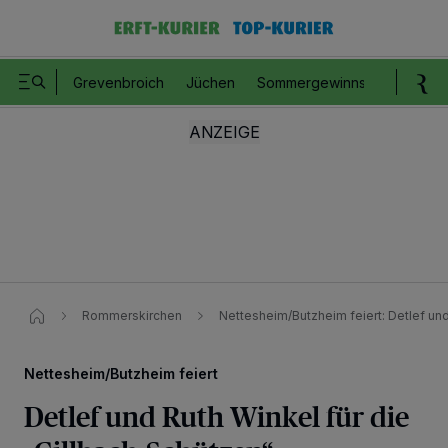
Grevenbroich
Jüchen
Sommergewinnspiel
Romm
Rommerskirchen
Nettesheim/Butzheim feiert​: Detlef un
Nettesheim/Butzheim feiert
Detlef und Ruth Winkel für die