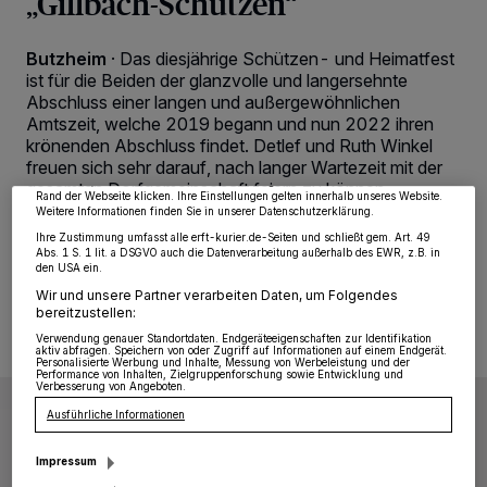
„Gillbach-Schützen“
Butzheim
·
Das diesjährige Schützen- und Heimatfest
Wir und unsere
218
-Partner speichern und greifen auf personenbezogene Daten
ist für die Beiden der glanzvolle und langersehnte
wie Browserdaten oder eindeutige Kennungen auf Ihrem Gerät zu. Durch Auswahl
Abschluss einer langen und außergewöhnlichen
von OK aktivieren Sie Tracking-Technologien für die unter „Wir und unsere
Amtszeit, welche 2019 begann und nun 2022 ihren
Partner verarbeiten Daten, um Ihnen Dienste bereitzustellen“ aufgeführten
Zwecke. Wenn Tracker deaktiviert sind, sind manche Inhalte und Anzeigen
krönenden Abschluss findet. Detlef und Ruth Winkel
möglicherweise nicht mehr so relevant für Sie. Sie können dieses Menü jederzeit
freuen sich sehr darauf, nach langer Wartezeit mit der
wieder aufrufen, um Ihre Einstellungen zu ändern oder Ihre Einwilligung zu
widerrufen, indem Sie auf den Link Einstellungen oder Ablehnen am unteren
gesamten Dorfgemeinschaft feiern zu können.
Rand der Webseite klicken. Ihre Einstellungen gelten innerhalb unseres Website.
Weitere Informationen finden Sie in unserer Datenschutzerklärung.
Ihre Zustimmung umfasst alle erft-kurier.de-Seiten und schließt gem. Art. 49
Abs. 1 S. 1 lit. a DSGVO auch die Datenverarbeitung außerhalb des EWR, z.B. in
den USA ein.
06.09.2022 , 10:22 Uhr
2 Minuten Lesezeit
Wir und unsere Partner verarbeiten Daten, um Folgendes
bereitzustellen:
Verwendung genauer Standortdaten. Endgeräteeigenschaften zur Identifikation
aktiv abfragen. Speichern von oder Zugriff auf Informationen auf einem Endgerät.
Personalisierte Werbung und Inhalte, Messung von Werbeleistung und der
Performance von Inhalten, Zielgruppenforschung sowie Entwicklung und
Verbesserung von Angeboten.
Ausführliche Informationen
Impressum