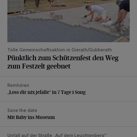
Tolle Gemeinschaftsaktion in Gierath/Gubberath
Pünktlich zum Schützenfest den Weg
zum Festzelt geebnet
Reinhören
„Loss dir nix jefalle“ in 7 Tage 1 Song
„Loss dir nix jefalle“ in 7 Tage 1 Song
Save the date
Mit Baby ins Museum
Mit Baby ins Museum
Unfall auf der Straße „Auf dem Leuchtenberg“
Rollerfahrerin bei Verkehrsunfall schwer verletzt