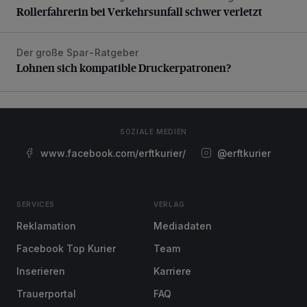
Rollerfahrerin bei Verkehrsunfall schwer verletzt
Der große Spar-Ratgeber
Lohnen sich kompatible Druckerpatronen?
Lohnen sich kompatible Druckerpatronen?
SOZIALE MEDIEN
www.facebook.com/erftkurier/
@erftkurier
SERVICES
VERLAG
Reklamation
Mediadaten
Facebook Top Kurier
Team
Inserieren
Karriere
Trauerportal
FAQ