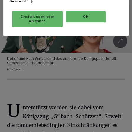
Datenschutz
Einstellungen oder
OK
Ablehnen
Detlef und Ruth Winkel sind das amtierende Königspaar der „St.
Sebastianus“-Bruderschaft.
Foto: Verein
U
nterstützt werden sie dabei vom
Königszug „Gilbach-Schützen“. Soweit
die pandemiebedingten Einschränkungen es