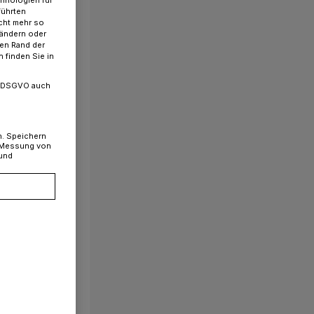
chnologien für
führten
cht mehr so
 ändern oder
ren Rand der
 finden Sie in
. a DSGVO auch
n. Speichern
, Messung von
 und