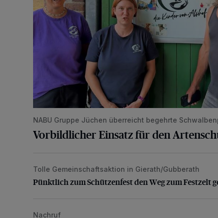
NABU Gruppe Jüchen überreicht begehrte Schwalben
Vorbildlicher Einsatz für den Artensc
Tolle Gemeinschaftsaktion in Gierath/Gubberath
Pünktlich zum Schützenfest den Weg zum Festzelt 
Pünktlich zum Schützenfest den Weg zum Festzelt g
Nachruf
Trauer um Heimatforscher und Herzblut-Schütze H