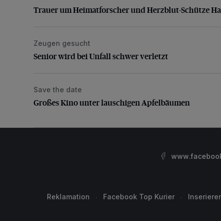
Trauer um Heimatforscher und Herzblut-Schütze H
Zeugen gesucht
Senior wird bei Unfall schwer verletzt
Senior wird bei Unfall schwer verletzt
Save the date
Großes Kino unter lauschigen Apfelbäumen
Großes Kino unter lauschigen Apfelbäumen
www.facebook.
Reklamation
Facebook Top Kurier
Inseriere