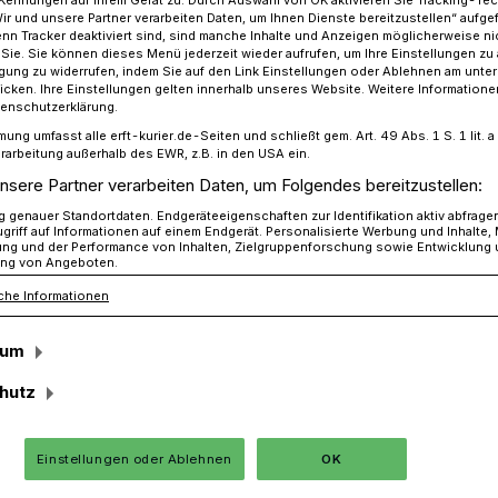
Kennungen auf Ihrem Gerät zu. Durch Auswahl von OK aktivieren Sie Tracking-Te
Wir und unsere Partner verarbeiten Daten, um Ihnen Dienste bereitzustellen“ aufge
n Tracker deaktiviert sind, sind manche Inhalte und Anzeigen möglicherweise ni
r Sie. Sie können dieses Menü jederzeit wieder aufrufen, um Ihre Einstellungen zu
ligung zu widerrufen, indem Sie auf den Link Einstellungen oder Ablehnen am unte
Mängelmelder der Stadt Grevenbroich
icken. Ihre Einstellungen gelten innerhalb unseres Website. Weitere Informationen
tenschutzerklärung.
mung umfasst alle erft-kurier.de-Seiten und schließt gem. Art. 49 Abs. 1 S. 1 lit
rarbeitung außerhalb des EWR, z.B. in den USA ein.
nsere Partner verarbeiten Daten, um Folgendes bereitzustellen:
ngelmelder
genauer Standortdaten. Endgeräteeigenschaften zur Identifikation aktiv abfrage
griff auf Informationen auf einem Endgerät. Personalisierte Werbung und Inhalte
ung und der Performance von Inhalten, Zielgruppenforschung sowie Entwicklung
ng von Angeboten.
che Informationen
nd moderne Mängelmelder der
eanstandete Mängel können nun schneller
sum
henden Bürgeranliegen werden über ein
hutz
ntsystem, das Meldungen anhand von
tisch an den richtigen
lt.
Einstellungen oder Ablehnen
OK