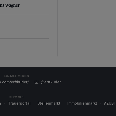
ans Wagner
SOZIALE MEDIEN
com/erftkurier/
@erftkurier
SERVICES
n
Trauerportal
Stellenmarkt
Immobilienmarkt
AZUBI