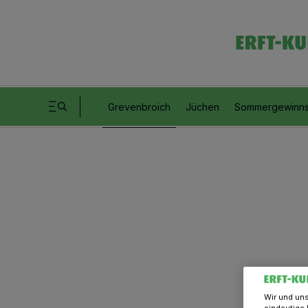
Grevenbroich
Jüchen
Sommergewinns
Wir und un