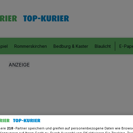
piel
Rommerskirchen
Bedburg & Kaster
Blaulicht
E-Pap
sere
218
-Partner speichern und greifen auf personenbezogene Daten wie Brows