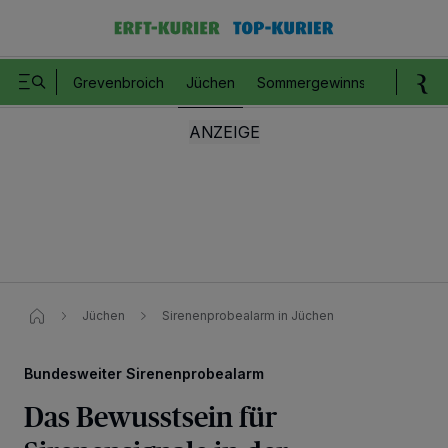
Grevenbroich
Jüchen
Sommergewinnspiel
Romm
Jüchen
Sirenenprobealarm in Jüchen
Bundesweiter Sirenenprobealarm
Das Bewusstsein für