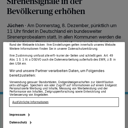
Sirenensignale in der
Bevölkerung erhöhen
Wir und unsere
218
-Partner speichern und greifen auf personenbezogene Daten
wie Browserdaten oder eindeutige Kennungen auf Ihrem Gerät zu. Durch Auswahl
von OK aktivieren Sie Tracking-Technologien für die unter „Wir und unsere
Jüchen
·
Am Donnerstag, 8. Dezember, pünktlich um
Partner verarbeiten Daten, um Ihnen Dienste bereitzustellen“ aufgeführten
Zwecke. Wenn Tracker deaktiviert sind, sind manche Inhalte und Anzeigen
11 Uhr findet in Deutschland ein bundesweiter
möglicherweise nicht mehr so relevant für Sie. Sie können dieses Menü jederzeit
Sirenenprobealarm statt. In allen Kommunen werden die
wieder aufrufen, um Ihre Einstellungen zu ändern oder Ihre Einwilligung zu
widerrufen, indem Sie auf den Link Einstellungen oder Ablehnen am unteren
vorhandenen Sirenen ausgelöst – so auch in Jüchen.
Rand der Webseite klicken. Ihre Einstellungen gelten innerhalb unseres Website.
Weitere Informationen finden Sie in unserer Datenschutzerklärung.
Ihre Zustimmung umfasst alle erft-kurier.de-Seiten und schließt gem. Art. 49
Abs. 1 S. 1 lit. a DSGVO auch die Datenverarbeitung außerhalb des EWR, z.B. in
den USA ein.
06.12.2022 , 13:30 Uhr
Eine Minute Lesezeit
Wir und unsere Partner verarbeiten Daten, um Folgendes
bereitzustellen:
Verwendung genauer Standortdaten. Endgeräteeigenschaften zur Identifikation
aktiv abfragen. Speichern von oder Zugriff auf Informationen auf einem Endgerät.
Personalisierte Werbung und Inhalte, Messung von Werbeleistung und der
Performance von Inhalten, Zielgruppenforschung sowie Entwicklung und
Verbesserung von Angeboten.
Ausführliche Informationen
Impressum
Datenschutz