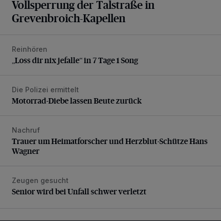
Vollsperrung der Talstraße in
Grevenbroich-Kapellen
Reinhören
„Loss dir nix jefalle“ in 7 Tage 1 Song
„Loss dir nix jefalle“ in 7 Tage 1 Song
Die Polizei ermittelt
Motorrad-Diebe lassen Beute zurück
Motorrad-Diebe lassen Beute zurück
Nachruf
Trauer um Heimatforscher und Herzblut-Schütze Hans W
Trauer um Heimatforscher und Herzblut-Schütze Hans
Wagner
Zeugen gesucht
Senior wird bei Unfall schwer verletzt
Senior wird bei Unfall schwer verletzt