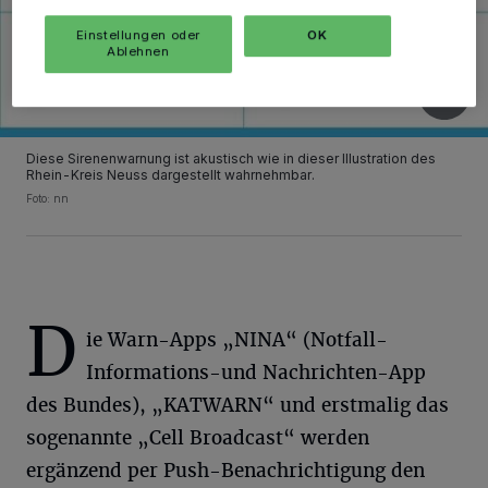
Einstellungen oder
OK
Ablehnen
Diese Sirenenwarnung ist akustisch wie in dieser Illustration des
Rhein-Kreis Neuss dargestellt wahrnehmbar.
Foto: nn
D
ie Warn-Apps „NINA“ (Notfall-
Informations-und Nachrichten-App
des Bundes), „KATWARN“ und erstmalig das
sogenannte „Cell Broadcast“ werden
ergänzend per Push-Benachrichtigung den