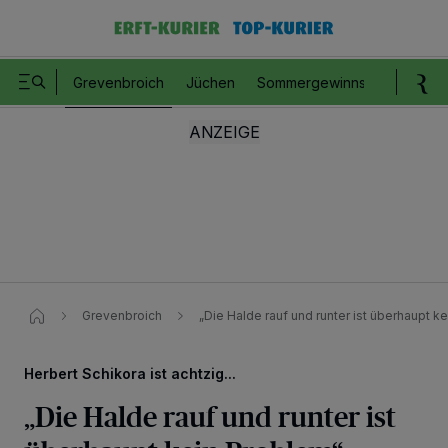
Grevenbroich
Jüchen
Sommergewinnspiel
Romm
Grevenbroich
„Die Halde rauf und runter ist überhaupt k
Herbert Schikora ist achtzig...
„Die Halde rauf und runter ist