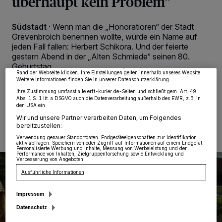
überhaupt kein Problem“
Wir und unsere
218
-Partner speichern und greifen auf personenbezogene Daten
wie Browserdaten oder eindeutige Kennungen auf Ihrem Gerät zu. Durch Auswahl
Südstadt
·
Wenn man die „Honoratioren“ der Stadt
von OK aktivieren Sie Tracking-Technologien für die unter „Wir und unsere
Grevenbroich benennen wollte, würde ein Name auf
Partner verarbeiten Daten, um Ihnen Dienste bereitzustellen“ aufgeführten
jeden Fall fallen: Herbert Schikora. Und der feierte
Zwecke. Wenn Tracker deaktiviert sind, sind manche Inhalte und Anzeigen
möglicherweise nicht mehr so relevant für Sie. Sie können dieses Menü jederzeit
gestern Abend in der „Alten Schmiede“ seinen 80.
wieder aufrufen, um Ihre Einstellungen zu ändern oder Ihre Einwilligung zu
Geburtstag.
widerrufen, indem Sie auf den Link Einstellungen oder Ablehnen am unteren
Rand der Webseite klicken. Ihre Einstellungen gelten innerhalb unseres Website.
Weitere Informationen finden Sie in unserer Datenschutzerklärung.
Ihre Zustimmung umfasst alle erft-kurier.de-Seiten und schließt gem. Art. 49
Abs. 1 S. 1 lit. a DSGVO auch die Datenverarbeitung außerhalb des EWR, z.B. in
den USA ein.
16.07.2021 , 17:41 Uhr
Eine Minute Lesezeit
Wir und unsere Partner verarbeiten Daten, um Folgendes
bereitzustellen:
Verwendung genauer Standortdaten. Endgeräteeigenschaften zur Identifikation
aktiv abfragen. Speichern von oder Zugriff auf Informationen auf einem Endgerät.
Personalisierte Werbung und Inhalte, Messung von Werbeleistung und der
Performance von Inhalten, Zielgruppenforschung sowie Entwicklung und
Verbesserung von Angeboten.
Ausführliche Informationen
Impressum
Datenschutz