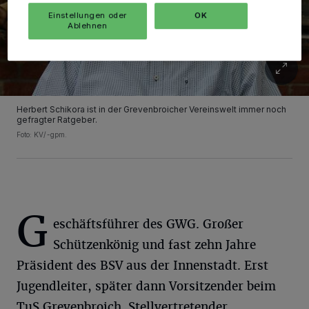
Einstellungen oder
OK
Ablehnen
Herbert Schikora ist in der Grevenbroicher Vereinswelt immer noch
gefragter Ratgeber.
Foto: KV/-gpm.
G
eschäftsführer des GWG. Großer
Schützenkönig und fast zehn Jahre
Präsident des BSV aus der Innenstadt. Erst
Jugendleiter, später dann Vorsitzender beim
TuS Grevenbroich. Stellvertretender