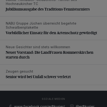
Jubiläumsausgabe des Traditions-Tennisturniers
Hochneukircher TC
Jubiläumsausgabe des Traditions-Tennisturniers
NABU Gruppe Jüchen überreicht begehrte
Vorbildlicher Einsatz für den Artenschutz gewürdigt
Schwalbenplakette
Vorbildlicher Einsatz für den Artenschutz gewürdigt
Neue Gesichter sind stets willkommen
Neuer Vorstand: Die LandFrauen Rommerskirchen starten 
Neuer Vorstand: Die LandFrauen Rommerskirchen
starten durch
Zeugen gesucht
Senior wird bei Unfall schwer verletzt
Senior wird bei Unfall schwer verletzt
SOZIALE MEDIEN
www.facebook.com/erftkurier/
@erftkurier