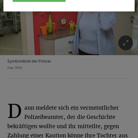
Symboldbild der Polizei.
Foto: RKN
D
ann meldete sich ein vermeintlicher
Polizeibeamter, der die Geschichte
bekräftigen wollte und ihr mitteilte, gegen
Zahlung einer Kaution könne ihre Tochter aus