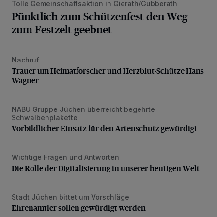
Tolle Gemeinschaftsaktion in Gierath/Gubberath
Pünktlich zum Schützenfest den Weg
zum Festzelt geebnet
Nachruf
Trauer um Heimatforscher und Herzblut-Schütze Hans W
Trauer um Heimatforscher und Herzblut-Schütze Hans
Wagner
NABU Gruppe Jüchen überreicht begehrte
Vorbildlicher Einsatz für den Artenschutz gewürdigt
Schwalbenplakette
Vorbildlicher Einsatz für den Artenschutz gewürdigt
Wichtige Fragen und Antworten
Die Rolle der Digitalisierung in unserer heutigen Welt
Die Rolle der Digitalisierung in unserer heutigen Welt
Stadt Jüchen bittet um Vorschläge
Ehrenamtler sollen gewürdigt werden
Ehrenamtler sollen gewürdigt werden