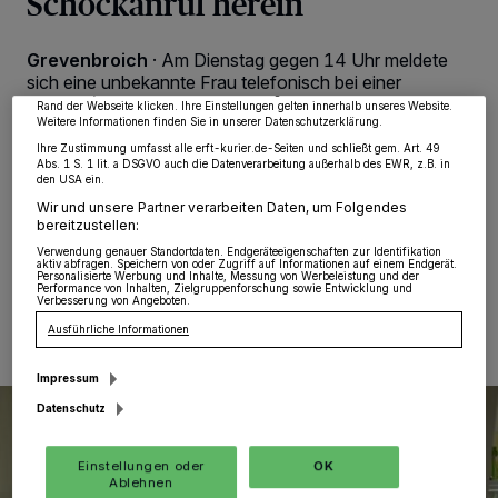
Schockanruf herein
von OK aktivieren Sie Tracking-Technologien für die unter „Wir und unsere
Partner verarbeiten Daten, um Ihnen Dienste bereitzustellen“ aufgeführten
Zwecke. Wenn Tracker deaktiviert sind, sind manche Inhalte und Anzeigen
Grevenbroich
·
Am Dienstag gegen 14 Uhr meldete
möglicherweise nicht mehr so relevant für Sie. Sie können dieses Menü jederzeit
wieder aufrufen, um Ihre Einstellungen zu ändern oder Ihre Einwilligung zu
sich eine unbekannte Frau telefonisch bei einer
widerrufen, indem Sie auf den Link Einstellungen oder Ablehnen am unteren
Grevenbroicher Seniorin und gab sich als ihre Tochter
Rand der Webseite klicken. Ihre Einstellungen gelten innerhalb unseres Website.
aus. Weinend schilderte sie, sie habe einen Unfall
Weitere Informationen finden Sie in unserer Datenschutzerklärung.
verursacht, bei dem eine Schwangere nun ihr Kind
Ihre Zustimmung umfasst alle erft-kurier.de-Seiten und schließt gem. Art. 49
Abs. 1 S. 1 lit. a DSGVO auch die Datenverarbeitung außerhalb des EWR, z.B. in
verloren habe. Jetzt befinde sie sich bei der Polizei in
den USA ein.
Hagen...
Wir und unsere Partner verarbeiten Daten, um Folgendes
bereitzustellen:
Verwendung genauer Standortdaten. Endgeräteeigenschaften zur Identifikation
aktiv abfragen. Speichern von oder Zugriff auf Informationen auf einem Endgerät.
Personalisierte Werbung und Inhalte, Messung von Werbeleistung und der
14.07.2021 , 15:04 Uhr
Eine Minute Lesezeit
Performance von Inhalten, Zielgruppenforschung sowie Entwicklung und
Verbesserung von Angeboten.
Ausführliche Informationen
Impressum
Datenschutz
Einstellungen oder
OK
Ablehnen