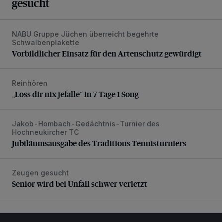
gesucht
NABU Gruppe Jüchen überreicht begehrte
Vorbildlicher Einsatz für den Artenschutz gewürdigt
Schwalbenplakette
Vorbildlicher Einsatz für den Artenschutz gewürdigt
Reinhören
„Loss dir nix jefalle“ in 7 Tage 1 Song
„Loss dir nix jefalle“ in 7 Tage 1 Song
Jakob-Hombach-Gedächtnis-Turnier des
Jubiläumsausgabe des Traditions-Tennisturniers
Hochneukircher TC
Jubiläumsausgabe des Traditions-Tennisturniers
Zeugen gesucht
Senior wird bei Unfall schwer verletzt
Senior wird bei Unfall schwer verletzt