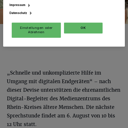
Impressum
Datenschutz
Einstellungen oder
OK
Wolfgang Schwarz (rechts) gehört zum Team der Digital-Begleiter.
Ablehnen
Foto: RKN.
„Schnelle und unkomplizierte Hilfe im
Umgang mit digitalen Endgeräten“ – nach
dieser Devise unterstützen die ehrenamtlichen
Digital-Begleiter des Medienzentrums des
Rhein-Kreises ältere Menschen. Die nächste
Sprechstunde findet am 6. August von 10 bis
12 Uhr statt.