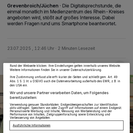
Grevenbroich/Jüchen
·
Die Digitalsprechstunde, die
einmal monatlich im Medienzentrum des Rhein-Kreises
angeboten wird, stößt auf großes Interesse. Dabei
werden Fragen rund ums Smartphone beantwortet.
Wir und unsere
218
-Partner speichern und greifen auf personenbezogene Daten
wie Browserdaten oder eindeutige Kennungen auf Ihrem Gerät zu. Durch Auswahl
von OK aktivieren Sie Tracking-Technologien für die unter „Wir und unsere
Partner verarbeiten Daten, um Ihnen Dienste bereitzustellen“ aufgeführten
23.07.2025 , 12:46 Uhr
2 Minuten Lesezeit
Zwecke. Wenn Tracker deaktiviert sind, sind manche Inhalte und Anzeigen
möglicherweise nicht mehr so relevant für Sie. Sie können dieses Menü jederzeit
wieder aufrufen, um Ihre Einstellungen zu ändern oder Ihre Einwilligung zu
widerrufen, indem Sie auf den Link Einstellungen oder Ablehnen am unteren
Rand der Webseite klicken. Ihre Einstellungen gelten innerhalb unseres Website.
Weitere Informationen finden Sie in unserer Datenschutzerklärung.
Ihre Zustimmung umfasst alle erft-kurier.de-Seiten und schließt gem. Art. 49
Abs. 1 S. 1 lit. a DSGVO auch die Datenverarbeitung außerhalb des EWR, z.B. in
den USA ein.
Wir und unsere Partner verarbeiten Daten, um Folgendes
bereitzustellen:
Verwendung genauer Standortdaten. Endgeräteeigenschaften zur Identifikation
aktiv abfragen. Speichern von oder Zugriff auf Informationen auf einem Endgerät.
Personalisierte Werbung und Inhalte, Messung von Werbeleistung und der
Performance von Inhalten, Zielgruppenforschung sowie Entwicklung und
Verbesserung von Angeboten.
Ausführliche Informationen