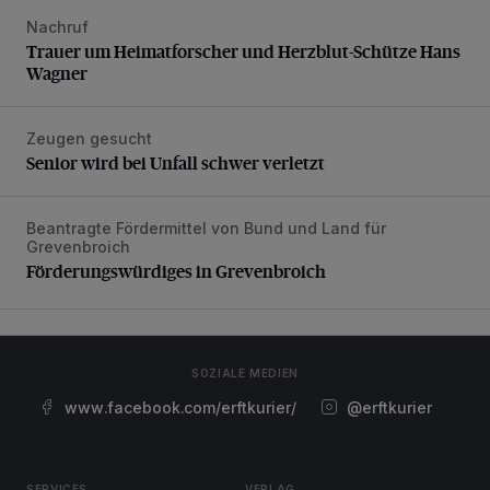
Nachruf
Trauer um Heimatforscher und Herzblut-Schütze Hans W
Trauer um Heimatforscher und Herzblut-Schütze Hans
Wagner
Zeugen gesucht
Senior wird bei Unfall schwer verletzt
Senior wird bei Unfall schwer verletzt
Beantragte Fördermittel von Bund und Land für
Förderungswürdiges in Grevenbroich
Grevenbroich
Förderungswürdiges in Grevenbroich
SOZIALE MEDIEN
www.facebook.com/erftkurier/
@erftkurier
SERVICES
VERLAG