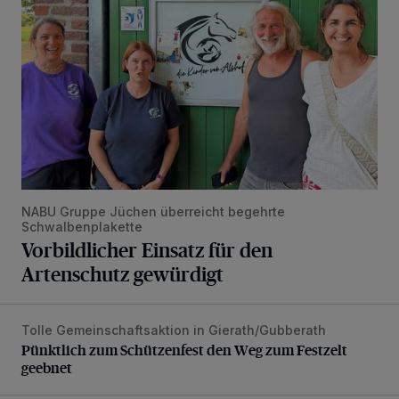
NABU Gruppe Jüchen überreicht begehrte
Schwalbenplakette
Vorbildlicher Einsatz für den
Artenschutz gewürdigt
Tolle Gemeinschaftsaktion in Gierath/Gubberath
Pünktlich zum Schützenfest den Weg zum Festzelt geebne
Pünktlich zum Schützenfest den Weg zum Festzelt
geebnet