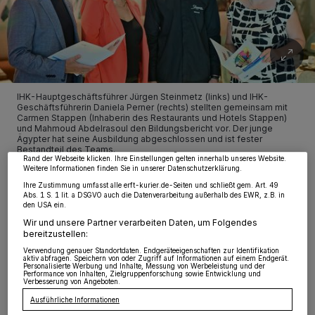
Wir und unsere
218
-Partner speichern und greifen auf personenbezogene Daten
wie Browserdaten oder eindeutige Kennungen auf Ihrem Gerät zu. Durch Auswahl
IHK-Hauptgeschäftsführer Jürgen Steinmetz (links) und IHK-
von OK aktivieren Sie Tracking-Technologien für die unter „Wir und unsere
Geschäftsführerin Daniela Perner (rechts) stellten gemeinsam mit
Partner verarbeiten Daten, um Ihnen Dienste bereitzustellen“ aufgeführten
Carmen Stappen (Inhaberin des Restaurants und Hotels Stappen)
Zwecke. Wenn Tracker deaktiviert sind, sind manche Inhalte und Anzeigen
und Mahmoud Abdelrasoul den Bildungsbericht vor. Der junge
möglicherweise nicht mehr so relevant für Sie. Sie können dieses Menü jederzeit
Ägypter hat seine Ausbildung abgeschlossen und ist fester
wieder aufrufen, um Ihre Einstellungen zu ändern oder Ihre Einwilligung zu
Bestandteil des Teams.
widerrufen, indem Sie auf den Link Einstellungen oder Ablehnen am unteren
Rand der Webseite klicken. Ihre Einstellungen gelten innerhalb unseres Website.
Foto: IHK
Weitere Informationen finden Sie in unserer Datenschutzerklärung.
Ihre Zustimmung umfasst alle erft-kurier.de-Seiten und schließt gem. Art. 49
Abs. 1 S. 1 lit. a DSGVO auch die Datenverarbeitung außerhalb des EWR, z.B. in
den USA ein.
Wir und unsere Partner verarbeiten Daten, um Folgendes
bereitzustellen:
S
Verwendung genauer Standortdaten. Endgeräteeigenschaften zur Identifikation
omit ist die Zahl der neu eingetragenen
aktiv abfragen. Speichern von oder Zugriff auf Informationen auf einem Endgerät.
Personalisierte Werbung und Inhalte, Messung von Werbeleistung und der
Ausbildungsverhältnisse im vergangenen
Performance von Inhalten, Zielgruppenforschung sowie Entwicklung und
Verbesserung von Angeboten.
Jahr insgesamt zwar um 4,4 Prozent
Ausführliche Informationen