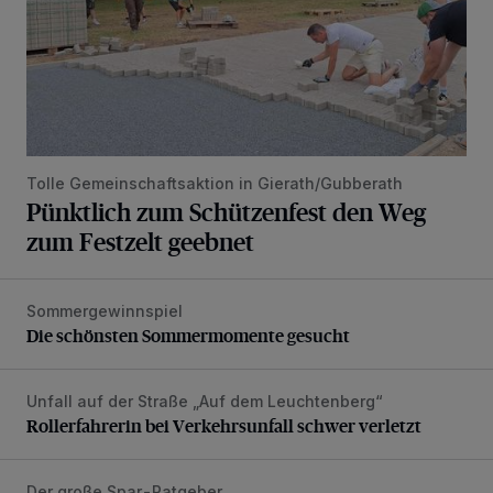
Tolle Gemeinschaftsaktion in Gierath/Gubberath
Pünktlich zum Schützenfest den Weg
zum Festzelt geebnet
Sommergewinnspiel
Die schönsten Sommermomente gesucht
Die schönsten Sommermomente gesucht
Unfall auf der Straße „Auf dem Leuchtenberg“
Rollerfahrerin bei Verkehrsunfall schwer verletzt
Rollerfahrerin bei Verkehrsunfall schwer verletzt
Der große Spar-Ratgeber