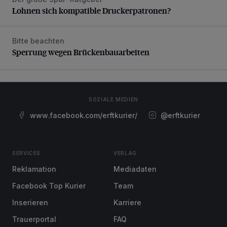
Lohnen sich kompatible Druckerpatronen?
Lohnen sich kompatible Druckerpatronen?
Bitte beachten
Sperrung wegen Brückenbauarbeiten
Sperrung wegen Brückenbauarbeiten
SOZIALE MEDIEN
www.facebook.com/erftkurier/
@erftkurier
SERVICES
VERLAG
Reklamation
Mediadaten
Facebook Top Kurier
Team
Inserieren
Karriere
Trauerportal
FAQ