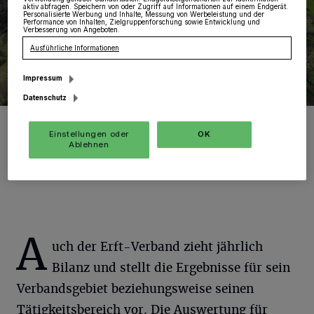
aktiv abfragen. Speichern von oder Zugriff auf Informationen auf einem Endgerät.
Personalisierte Werbung und Inhalte, Messung von Werbeleistung und der
Performance von Inhalten, Zielgruppenforschung sowie Entwicklung und
Verbesserung von Angeboten.
Ausführliche Informationen
Impressum
Datenschutz
Die Renaturierung der Erft (hier bei Gnadental) soll in den
kommenden Jahren auch zwischen Wevelinghoven und Kapellen
Einstellungen oder
OK
erfolgen.
Ablehnen
Foto: Erftverband
A
uch der Erft-Verband zieht jährlich
Bilanz und stellt die Ergebnisse für sein
Verbandsgebiet beziehungsweise seinen
Tätigkeitsbereich vor. Die Auswertung für