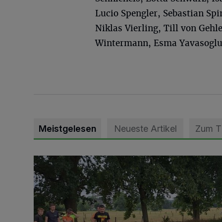
Lucio Spengler, Sebastian Spi
Niklas Vierling, Till von Geh
Wintermann, Esma Yavasoglu
Meistgelesen
Neueste Artikel
Zum 
Pünktlich zum Schützenfest den Weg zum Festzelt 