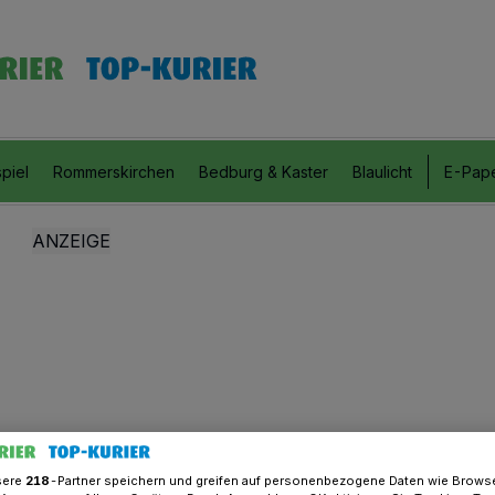
piel
Rommerskirchen
Bedburg & Kaster
Blaulicht
E-Pap
sere
218
-Partner speichern und greifen auf personenbezogene Daten wie Brows