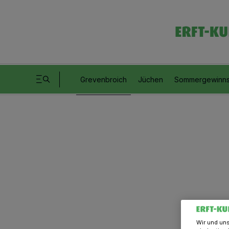
Grevenbroich
Jüchen
Sommergewinns
Wir und un