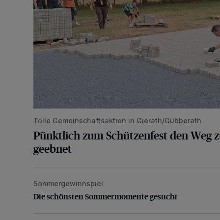
Tolle Gemeinschaftsaktion in Gierath/Gubberath
Pünktlich zum Schützenfest den Weg z
geebnet
Sommergewinnspiel
Die schönsten Sommermomente gesucht
Die schönsten Sommermomente gesucht