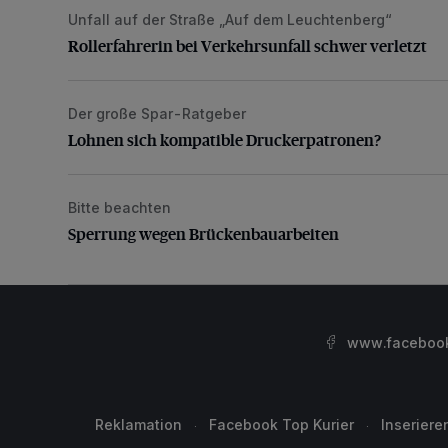
Unfall auf der Straße „Auf dem Leuchtenberg“
Rollerfahrerin bei Verkehrsunfall schwer verletzt
Rollerfahrerin bei Verkehrsunfall schwer verletzt
Der große Spar-Ratgeber
Lohnen sich kompatible Druckerpatronen?
Lohnen sich kompatible Druckerpatronen?
Bitte beachten
Sperrung wegen Brückenbauarbeiten
Sperrung wegen Brückenbauarbeiten
www.facebook.
Reklamation
Facebook Top Kurier
Inseriere