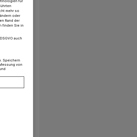
chnologien für
führten
cht mehr so
 ändern oder
ren Rand der
 finden Sie in
. a DSGVO auch
n. Speichern
, Messung von
 und