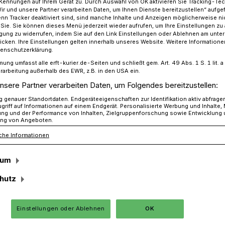
Kennungen auf Ihrem Gerät zu. Durch Auswahl von OK aktivieren Sie Tracking-Te
Wir und unsere Partner verarbeiten Daten, um Ihnen Dienste bereitzustellen“ aufge
n Tracker deaktiviert sind, sind manche Inhalte und Anzeigen möglicherweise ni
r Sie. Sie können dieses Menü jederzeit wieder aufrufen, um Ihre Einstellungen zu
ligung zu widerrufen, indem Sie auf den Link Einstellungen oder Ablehnen am unte
25 am Pascal-Gymnasium: Alle Namen
icken. Ihre Einstellungen gelten innerhalb unseres Website. Weitere Informationen
tenschutzerklärung.
mung umfasst alle erft-kurier.de-Seiten und schließt gem. Art. 49 Abs. 1 S. 1 lit
rarbeitung außerhalb des EWR, z.B. in den USA ein.
nasium
nsere Partner verarbeiten Daten, um Folgendes bereitzustellen:
en!
genauer Standortdaten. Endgeräteeigenschaften zur Identifikation aktiv abfrage
griff auf Informationen auf einem Endgerät. Personalisierte Werbung und Inhalte
ung und der Performance von Inhalten, Zielgruppenforschung sowie Entwicklung
ng von Angeboten.
che Informationen
tungslehrer der diesjährigen Abiturstufe
t stellte er uns ein Foto des Abi-
sum
hutz
Einstellungen oder Ablehnen
OK
Lesezeit