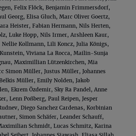
iegen, Felix Flöck, Benjamin Frimmersdorf,
aul Georg, Elisa Gluch, Marc Oliver Goertz,
lara Heister, Fabian Hermann, Nils Herten,
z, Luke Hopp, Nils Irmer, Arshleen Kaur,
Nellie Kollmann, Lili Koncz, Julia Königs,
Kunstein, Viviana La Rocca, Mailin-Sunja
gnau, Maximillian Lützenkirchen, Mia
c Simon Müller, Justus Müller, Johannes
Belkis Müller, Emily Nolden, Jakob
len, Ekrem Özdemir, Sky Ra Pandel, Anne
ker, Lenn Poßberg, Paul Reipen, Jesper
Rudnev, Diego Sanchez Cardenas, Korbinian
Sautner, Simon Schäfer, Leander Schauff,
Maximilian Schmidt, Lucas Schmitz, Karina
bel Seibert, Johannes Siawash, Eliasa Sillah,