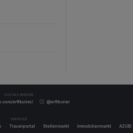
SOZIALE MEDIEN
com/erftkurier/
@erftkurier
SERVICES
n
Trauerportal
Stellenmarkt
Immobilienmarkt
AZUBI