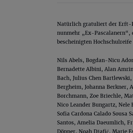
Natürlich gratuliert der Erft-
nunmehr „Ex-Pascalanern“, d
bescheinigten Hochschulreife 
Nils Abels, Bogdan-Nicu Adom
Bernadette Albini, Alan Amri
Bach, Julius Chen Bartlewski,
Bergheim, Johanna Berkner, A
Borchmann, Zoe Briechle, Mat
Nico Leander Bungartz, Nele B
Sofia Cardona Calado Sousa Sa
Santos, Amelia Daeumlich, Fr
Döpper, Noah Džafić, Marie E