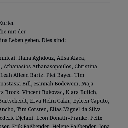
Kurier
ie mit der
ins Leben gehen. Dies sind:
nicai, Hana Aghdouz, Alisa Alaca,
n, Athanasios Athanasopoulos, Christina
 Leah Aileen Bartz, Piet Bayer, Tim
nastasia Bill, Hannah Bodewein, Maja
s Brock, Vincent Bukovac, Klara Bulich,
urtscheidt, Erva Helin Cakir, Eyleen Caputo,
ncho, Tim Corsten, Elias Miguel da Silva
ederic Djelani, Leon Donath-Franke, Felix
sser, Erik Faßbender, Helene Faßbender, Jona