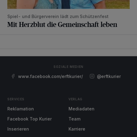
Spiel- und Bürgerverein lädt zum Schützenfest
Mit Herzblut die Gemeinschaft leben
SOZIALE MEDIEN
www.facebook.com/erftkurier/
@erftkurier
SERVICES
VERLAG
Reklamation
Mediadaten
Facebook Top Kurier
Team
Inserieren
Karriere