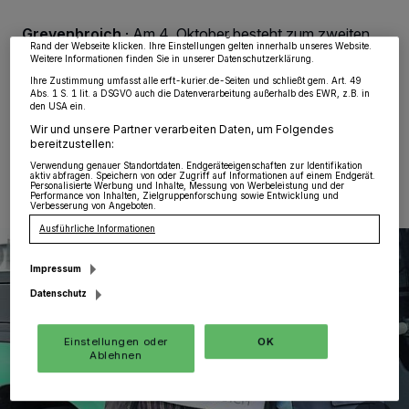
möglicherweise nicht mehr so relevant für Sie. Sie können dieses Menü jederzeit
wieder aufrufen, um Ihre Einstellungen zu ändern oder Ihre Einwilligung zu
Grevenbroich
·
Am 4. Oktober besteht zum zweiten
widerrufen, indem Sie auf den Link Einstellungen oder Ablehnen am unteren
Rand der Webseite klicken. Ihre Einstellungen gelten innerhalb unseres Website.
Mal die Möglichkeit, mit Freifahrscheinen zum
Weitere Informationen finden Sie in unserer Datenschutzerklärung.
Feierabendmarkt in die Stadtmitte zu fahren.
Ihre Zustimmung umfasst alle erft-kurier.de-Seiten und schließt gem. Art. 49
Abs. 1 S. 1 lit. a DSGVO auch die Datenverarbeitung außerhalb des EWR, z.B. in
den USA ein.
Wir und unsere Partner verarbeiten Daten, um Folgendes
bereitzustellen:
28.09.2017 , 12:11 Uhr
Eine Minute Lesezeit
Verwendung genauer Standortdaten. Endgeräteeigenschaften zur Identifikation
aktiv abfragen. Speichern von oder Zugriff auf Informationen auf einem Endgerät.
Personalisierte Werbung und Inhalte, Messung von Werbeleistung und der
Performance von Inhalten, Zielgruppenforschung sowie Entwicklung und
Verbesserung von Angeboten.
Ausführliche Informationen
Impressum
Datenschutz
Einstellungen oder
OK
Ablehnen