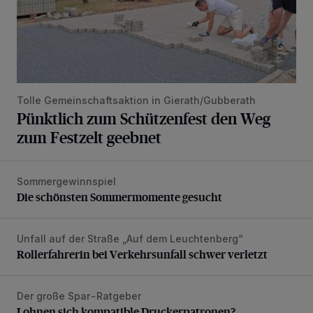
Tolle Gemeinschaftsaktion in Gierath/Gubberath
Pünktlich zum Schützenfest den Weg
zum Festzelt geebnet
Sommergewinnspiel
Die schönsten Sommermomente gesucht
Die schönsten Sommermomente gesucht
Unfall auf der Straße „Auf dem Leuchtenberg“
Rollerfahrerin bei Verkehrsunfall schwer verletzt
Rollerfahrerin bei Verkehrsunfall schwer verletzt
Der große Spar-Ratgeber
Lohnen sich kompatible Druckerpatronen?
Lohnen sich kompatible Druckerpatronen?