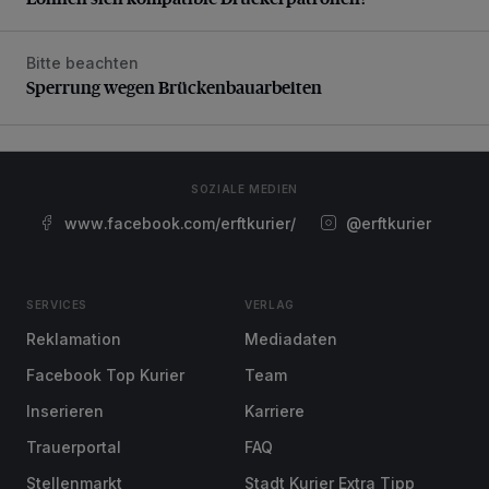
Bitte beachten
Sperrung wegen Brückenbauarbeiten
Sperrung wegen Brückenbauarbeiten
SOZIALE MEDIEN
www.facebook.com/erftkurier/
@erftkurier
SERVICES
VERLAG
Reklamation
Mediadaten
Facebook Top Kurier
Team
Inserieren
Karriere
Trauerportal
FAQ
Stellenmarkt
Stadt Kurier Extra Tipp