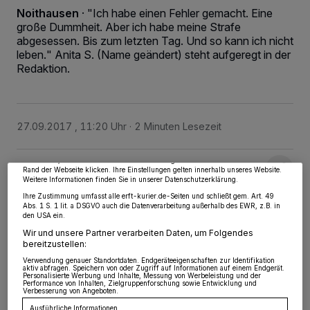
Noithausen
·
"Ich habe einen Fehler gemacht. Eine
große Dummheit. Aber ich habe meine Strafe
abgesessen. Bis zum letzten Tag. Und so kann ich nicht
leben." Anita S. (Name geändert) steht aufgeregt in der
Redaktion.
Wir und unsere
218
-Partner speichern und greifen auf personenbezogene Daten
wie Browserdaten oder eindeutige Kennungen auf Ihrem Gerät zu. Durch Auswahl
von OK aktivieren Sie Tracking-Technologien für die unter „Wir und unsere
Partner verarbeiten Daten, um Ihnen Dienste bereitzustellen“ aufgeführten
27.09.2017 , 11:20 Uhr
2 Minuten Lesezeit
Zwecke. Wenn Tracker deaktiviert sind, sind manche Inhalte und Anzeigen
möglicherweise nicht mehr so relevant für Sie. Sie können dieses Menü jederzeit
wieder aufrufen, um Ihre Einstellungen zu ändern oder Ihre Einwilligung zu
widerrufen, indem Sie auf den Link Einstellungen oder Ablehnen am unteren
Rand der Webseite klicken. Ihre Einstellungen gelten innerhalb unseres Website.
Weitere Informationen finden Sie in unserer Datenschutzerklärung.
Ihre Zustimmung umfasst alle erft-kurier.de-Seiten und schließt gem. Art. 49
Abs. 1 S. 1 lit. a DSGVO auch die Datenverarbeitung außerhalb des EWR, z.B. in
den USA ein.
Wir und unsere Partner verarbeiten Daten, um Folgendes
bereitzustellen:
Von Gerhard Müller
Verwendung genauer Standortdaten. Endgeräteeigenschaften zur Identifikation
aktiv abfragen. Speichern von oder Zugriff auf Informationen auf einem Endgerät.
Personalisierte Werbung und Inhalte, Messung von Werbeleistung und der
S
Performance von Inhalten, Zielgruppenforschung sowie Entwicklung und
o aufgeregt, dass sie ihre Gedanken,
Verbesserung von Angeboten.
Ausführliche Informationen