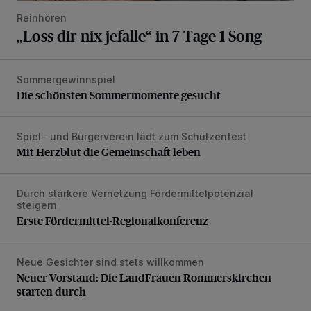
Reinhören
„Loss dir nix jefalle“ in 7 Tage 1 Song
Sommergewinnspiel
Die schönsten Sommermomente gesucht
Die schönsten Sommermomente gesucht
Spiel- und Bürgerverein lädt zum Schützenfest
Mit Herzblut die Gemeinschaft leben
Mit Herzblut die Gemeinschaft leben
Durch stärkere Vernetzung Fördermittelpotenzial
Erste Fördermittel-Regionalkonferenz
steigern
Erste Fördermittel-Regionalkonferenz
Neue Gesichter sind stets willkommen
Neuer Vorstand: Die LandFrauen Rommerskirchen starten 
Neuer Vorstand: Die LandFrauen Rommerskirchen
starten durch