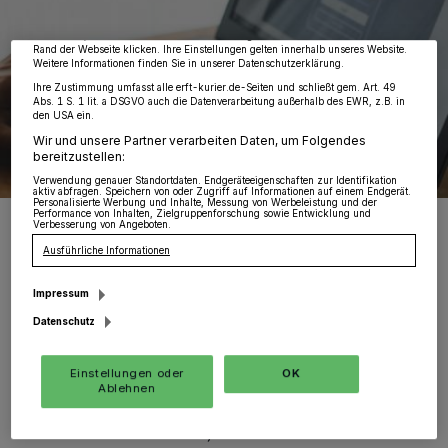
möglicherweise nicht mehr so relevant für Sie. Sie können dieses Menü jederzeit
wieder aufrufen, um Ihre Einstellungen zu ändern oder Ihre Einwilligung zu
widerrufen, indem Sie auf den Link Einstellungen oder Ablehnen am unteren
Rand der Webseite klicken. Ihre Einstellungen gelten innerhalb unseres Website.
Weitere Informationen finden Sie in unserer Datenschutzerklärung.
Ihre Zustimmung umfasst alle erft-kurier.de-Seiten und schließt gem. Art. 49
Abs. 1 S. 1 lit. a DSGVO auch die Datenverarbeitung außerhalb des EWR, z.B. in
den USA ein.
Wir und unsere Partner verarbeiten Daten, um Folgendes
bereitzustellen:
Verwendung genauer Standortdaten. Endgeräteeigenschaften zur Identifikation
aktiv abfragen. Speichern von oder Zugriff auf Informationen auf einem Endgerät.
Personalisierte Werbung und Inhalte, Messung von Werbeleistung und der
Foto: Shutterstock/tsingha25
Performance von Inhalten, Zielgruppenforschung sowie Entwicklung und
Verbesserung von Angeboten.
Ausführliche Informationen
Impressum
D
Datenschutz
ie Herausforderung ist dabei gerade mit
der verstärkten Digitalisierung nicht
Einstellungen oder
OK
Ablehnen
gerade geringer geworden und daher fragen
sich besonders KMUs, wie sie diesen neuen