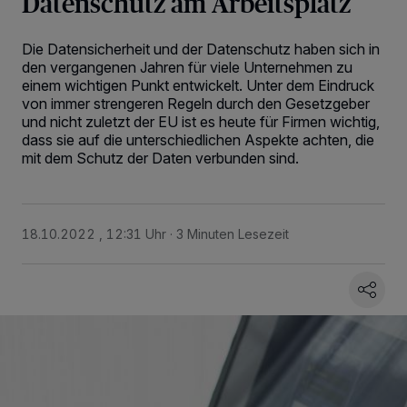
Datenschutz am Arbeitsplatz
Die Datensicherheit und der Datenschutz haben sich in
den vergangenen Jahren für viele Unternehmen zu
einem wichtigen Punkt entwickelt. Unter dem Eindruck
von immer strengeren Regeln durch den Gesetzgeber
und nicht zuletzt der EU ist es heute für Firmen wichtig,
dass sie auf die unterschiedlichen Aspekte achten, die
mit dem Schutz der Daten verbunden sind.
18.10.2022 , 12:31 Uhr
3 Minuten Lesezeit
Wir und unsere
218
-Partner speichern und greifen auf personenbezogene Daten
wie Browserdaten oder eindeutige Kennungen auf Ihrem Gerät zu. Durch Auswahl
von OK aktivieren Sie Tracking-Technologien für die unter „Wir und unsere
Partner verarbeiten Daten, um Ihnen Dienste bereitzustellen“ aufgeführten
Zwecke. Wenn Tracker deaktiviert sind, sind manche Inhalte und Anzeigen