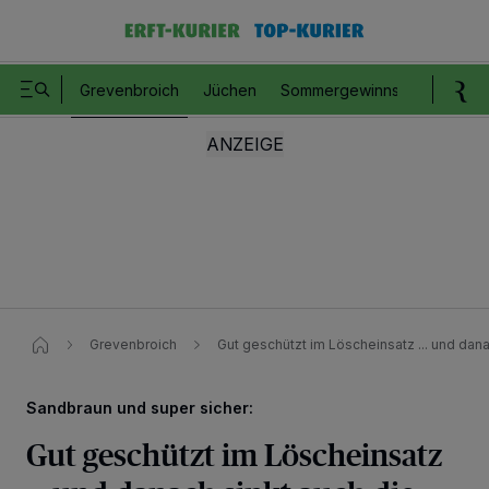
Grevenbroich
Jüchen
Sommergewinnspiel
Romm
Grevenbroich
Gut geschützt im Löscheinsatz ... und dana
Sandbraun und super sicher:
Gut geschützt im Löscheinsatz