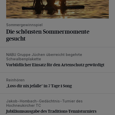
Sommergewinnspiel
Die schönsten Sommermomente
gesucht
NABU Gruppe Jüchen überreicht begehrte
Vorbildlicher Einsatz für den Artenschutz gewürdigt
Schwalbenplakette
Vorbildlicher Einsatz für den Artenschutz gewürdigt
Reinhören
„Loss dir nix jefalle“ in 7 Tage 1 Song
„Loss dir nix jefalle“ in 7 Tage 1 Song
Jakob-Hombach-Gedächtnis-Turnier des
Jubiläumsausgabe des Traditions-Tennisturniers
Hochneukircher TC
Jubiläumsausgabe des Traditions-Tennisturniers