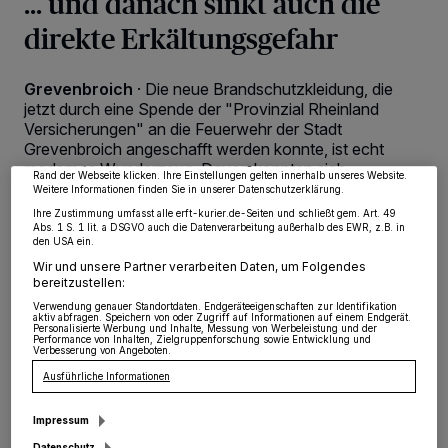
... und danach sinkt auch die
direkte Erkältungsgefahr
Wir und unsere
218
-Partner speichern und greifen auf personenbezogene Daten
wie Browserdaten oder eindeutige Kennungen auf Ihrem Gerät zu. Durch Auswahl
Grevenbroich
·
Die neue Brandschutzkleidung, die
von OK aktivieren Sie Tracking-Technologien für die unter „Wir und unsere
jetzt durch eine Spende der "Provinzial Rheinland
Partner verarbeiten Daten, um Ihnen Dienste bereitzustellen“ aufgeführten
Zwecke. Wenn Tracker deaktiviert sind, sind manche Inhalte und Anzeigen
Versicherungen" an die Feuerwehr der Stadt
möglicherweise nicht mehr so relevant für Sie. Sie können dieses Menü jederzeit
Grevenbroich angeschafft werden konnte, ist echt
wieder aufrufen, um Ihre Einstellungen zu ändern oder Ihre Einwilligung zu
widerrufen, indem Sie auf den Link Einstellungen oder Ablehnen am unteren
modernes Wunderzeug. Davon konnten sich
Rand der Webseite klicken. Ihre Einstellungen gelten innerhalb unseres Website.
Bürgermeister Klaus Krützen und "Provinzial"-
Weitere Informationen finden Sie in unserer Datenschutzerklärung.
Geschäftsstellenleiter Marc Sakamoto jetzt bei der
Ihre Zustimmung umfasst alle erft-kurier.de-Seiten und schließt gem. Art. 49
Scheckübergabe überzeugen.
Abs. 1 S. 1 lit. a DSGVO auch die Datenverarbeitung außerhalb des EWR, z.B. in
den USA ein.
Wir und unsere Partner verarbeiten Daten, um Folgendes
bereitzustellen:
Verwendung genauer Standortdaten. Endgeräteeigenschaften zur Identifikation
27.10.2016 , 08:10 Uhr
2 Minuten Lesezeit
aktiv abfragen. Speichern von oder Zugriff auf Informationen auf einem Endgerät.
Personalisierte Werbung und Inhalte, Messung von Werbeleistung und der
Performance von Inhalten, Zielgruppenforschung sowie Entwicklung und
Verbesserung von Angeboten.
Ausführliche Informationen
Impressum
Datenschutz