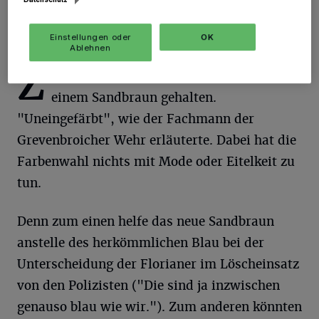
Von Gerhard Müller
Einstellungen oder
OK
Ablehnen
Z
um einen sind die Jacken und Hosen in
einem Sandbraun gehalten.
"Uneingefärbt", wie der Fachmann der
Grevenbroicher Wehr erläuterte. Dabei hat die
Farbenwahl nichts mit Mode oder Eitelkeit zu
tun.
Denn zum einen helfe das neue Sandbraun
anstelle des herkömmlichen Blau bei der
Unterscheidung der Florianer im Löscheinsatz
von den Polizisten ("Die sind ja inzwischen
genauso blau wie wir."). Zum anderen könnten