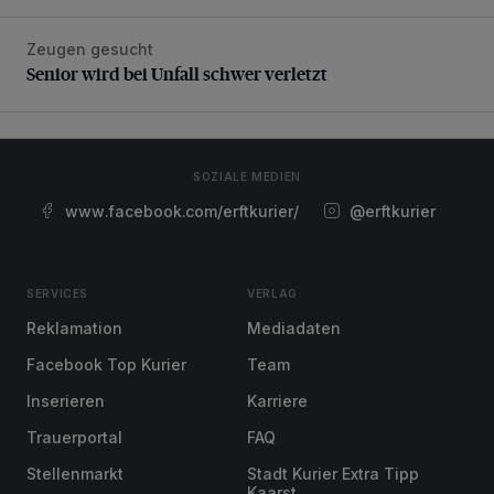
Zeugen gesucht
Senior wird bei Unfall schwer verletzt
Senior wird bei Unfall schwer verletzt
SOZIALE MEDIEN
www.facebook.com/erftkurier/
@erftkurier
SERVICES
VERLAG
Reklamation
Mediadaten
Facebook Top Kurier
Team
Inserieren
Karriere
Trauerportal
FAQ
Stellenmarkt
Stadt Kurier Extra Tipp
Kaarst