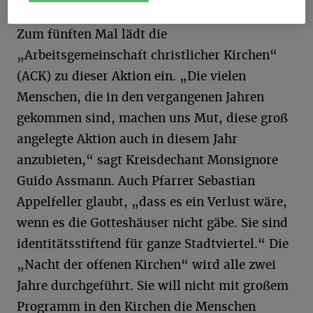
U
Zum fünften Mal lädt die
„Arbeitsgemeinschaft christlicher Kirchen“
(ACK) zu dieser Aktion ein. „Die vielen
Menschen, die in den vergangenen Jahren
gekommen sind, machen uns Mut, diese groß
angelegte Aktion auch in diesem Jahr
anzubieten,“ sagt Kreisdechant Monsignore
Guido Assmann. Auch Pfarrer Sebastian
Appelfeller glaubt, „dass es ein Verlust wäre,
wenn es die Gotteshäuser nicht gäbe. Sie sind
identitätsstiftend für ganze Stadtviertel.“ Die
„Nacht der offenen Kirchen“ wird alle zwei
Jahre durchgeführt. Sie will nicht mit großem
Programm in den Kirchen die Menschen