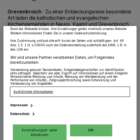
von OK aktivieren Sie Tracking-Technologien für die unter „Wir und unsere
Partner verarbeiten Daten, um Ihnen Dienste bereitzustellen“ aufgeführten
Grevenbroich
·
Zu einer Entdeckungsreise besonderer
Zwecke. Wenn Tracker deaktiviert sind, sind manche Inhalte und Anzeigen
möglicherweise nicht mehr so relevant für Sie. Sie können dieses Menü jederzeit
Art laden die katholischen und evangelischen
wieder aufrufen, um Ihre Einstellungen zu ändern oder Ihre Einwilligung zu
Kirchengemeinden in Neuss, Kaarst und Grevenbroich
widerrufen, indem Sie auf den Link Einstellungen oder Ablehnen am unteren
ein: 28 Gotteshäuser halten an diesem Freitag ihre
Rand der Webseite klicken. Ihre Einstellungen gelten innerhalb unseres Website.
Weitere Informationen finden Sie in unserer Datenschutzerklärung.
Türen geöffnet.
Ihre Zustimmung umfasst alle erft-kurier.de-Seiten und schließt gem. Art. 49
Abs. 1 S. 1 lit. a DSGVO auch die Datenverarbeitung außerhalb des EWR, z.B. in
den USA ein.
Wir und unsere Partner verarbeiten Daten, um Folgendes
25.10.2016 , 09:22 Uhr
Eine Minute Lesezeit
bereitzustellen:
Verwendung genauer Standortdaten. Endgeräteeigenschaften zur Identifikation
aktiv abfragen. Speichern von oder Zugriff auf Informationen auf einem Endgerät.
Personalisierte Werbung und Inhalte, Messung von Werbeleistung und der
Performance von Inhalten, Zielgruppenforschung sowie Entwicklung und
Verbesserung von Angeboten.
Ausführliche Informationen
Impressum
Datenschutz
Von Gerhard Müller
Einstellungen oder
OK
Ablehnen
nd das bis 23 Uhr.