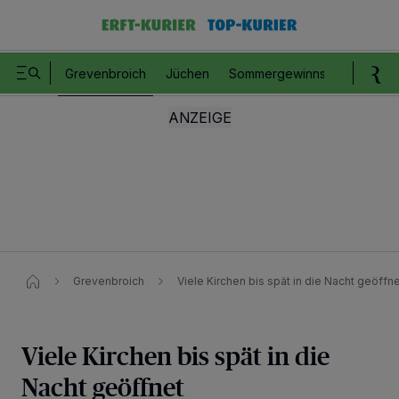
Grevenbroich
Jüchen
Sommergewinnspiel
Romm
Grevenbroich
Viele Kirchen bis spät in die Nacht geöffn
Viele Kirchen bis spät in die
Nacht geöffnet
Wir und unsere
218
-Partner speichern und greifen auf personenbezogene Daten
wie Browserdaten oder eindeutige Kennungen auf Ihrem Gerät zu. Durch Auswahl