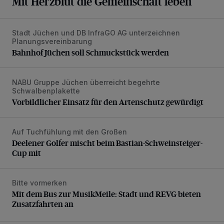
Mit Herzblut die Gemeinschaft leben
Stadt Jüchen und DB InfraGO AG unterzeichnen
Bahnhof Jüchen soll Schmuckstück werden
Planungsvereinbarung
Bahnhof Jüchen soll Schmuckstück werden
NABU Gruppe Jüchen überreicht begehrte
Vorbildlicher Einsatz für den Artenschutz gewürdigt
Schwalbenplakette
Vorbildlicher Einsatz für den Artenschutz gewürdigt
Auf Tuchfühlung mit den Großen
Deelener Golfer mischt beim Bastian-Schweinsteiger-Cup 
Deelener Golfer mischt beim Bastian-Schweinsteiger-
Cup mit
Bitte vormerken
Mit dem Bus zur MusikMeile: Stadt und REVG bieten Zusat
Mit dem Bus zur MusikMeile: Stadt und REVG bieten
Zusatzfahrten an