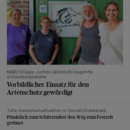
NABU Gruppe Jüchen überreicht begehrte
Schwalbenplakette
Vorbildlicher Einsatz für den
Artenschutz gewürdigt
Tolle Gemeinschaftsaktion in Gierath/Gubberath
Pünktlich zum Schützenfest den Weg zum Festzelt geebne
Pünktlich zum Schützenfest den Weg zum Festzelt
geebnet