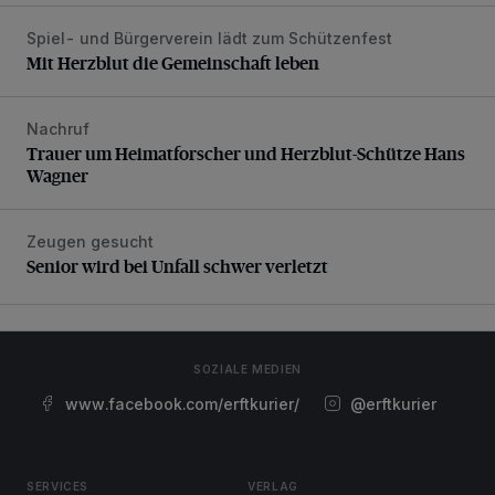
Spiel- und Bürgerverein lädt zum Schützenfest
Mit Herzblut die Gemeinschaft leben
Mit Herzblut die Gemeinschaft leben
Nachruf
Trauer um Heimatforscher und Herzblut-Schütze Hans W
Trauer um Heimatforscher und Herzblut-Schütze Hans
Wagner
Zeugen gesucht
Senior wird bei Unfall schwer verletzt
Senior wird bei Unfall schwer verletzt
SOZIALE MEDIEN
www.facebook.com/erftkurier/
@erftkurier
SERVICES
VERLAG