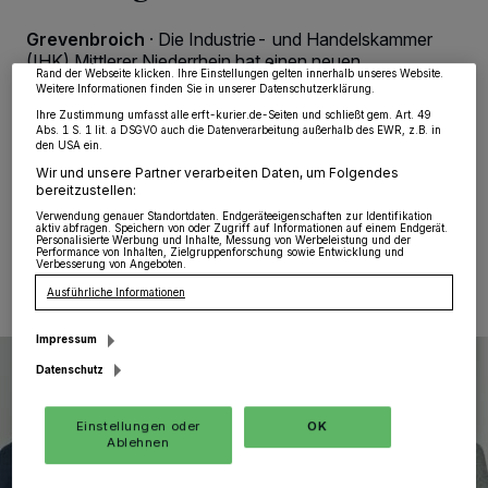
Zwecke. Wenn Tracker deaktiviert sind, sind manche Inhalte und Anzeigen
möglicherweise nicht mehr so relevant für Sie. Sie können dieses Menü jederzeit
Grevenbroich
·
Die Industrie- und Handelskammer
wieder aufrufen, um Ihre Einstellungen zu ändern oder Ihre Einwilligung zu
(IHK) Mittlerer Niederrhein hat einen neuen
widerrufen, indem Sie auf den Link Einstellungen oder Ablehnen am unteren
Rand der Webseite klicken. Ihre Einstellungen gelten innerhalb unseres Website.
Sachverständigen in ihrem Pool: IHK-
Weitere Informationen finden Sie in unserer Datenschutzerklärung.
Hauptgeschäftsführer Jürgen Steinmetz vereidigte
Ihre Zustimmung umfasst alle erft-kurier.de-Seiten und schließt gem. Art. 49
Patrick Sonntag als Sachverständigen für das
Abs. 1 S. 1 lit. a DSGVO auch die Datenverarbeitung außerhalb des EWR, z.B. in
Sachgebiet „Vorbeugender Brandschutz“.
den USA ein.
Wir und unsere Partner verarbeiten Daten, um Folgendes
bereitzustellen:
Verwendung genauer Standortdaten. Endgeräteeigenschaften zur Identifikation
aktiv abfragen. Speichern von oder Zugriff auf Informationen auf einem Endgerät.
27.01.2026 , 13:01 Uhr
Eine Minute Lesezeit
Personalisierte Werbung und Inhalte, Messung von Werbeleistung und der
Performance von Inhalten, Zielgruppenforschung sowie Entwicklung und
Verbesserung von Angeboten.
Ausführliche Informationen
Impressum
Datenschutz
Einstellungen oder
OK
Ablehnen