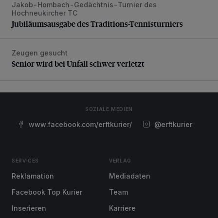
Jakob-Hombach-Gedächtnis-Turnier des
Jubiläumsausgabe des Traditions-Tennisturniers
Hochneukircher TC
Jubiläumsausgabe des Traditions-Tennisturniers
Zeugen gesucht
Senior wird bei Unfall schwer verletzt
Senior wird bei Unfall schwer verletzt
SOZIALE MEDIEN
www.facebook.com/erftkurier/
@erftkurier
SERVICES
VERLAG
Reklamation
Mediadaten
Facebook Top Kurier
Team
Inserieren
Karriere