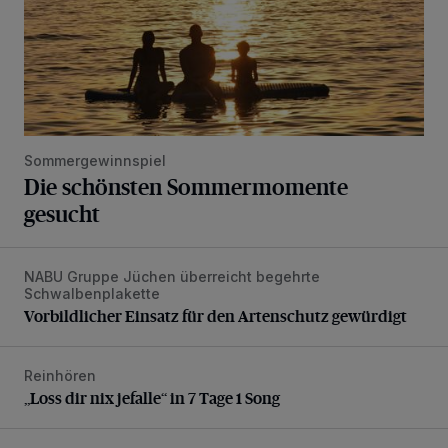
Sommergewinnspiel
Die schönsten Sommermomente
gesucht
NABU Gruppe Jüchen überreicht begehrte
Vorbildlicher Einsatz für den Artenschutz gewürdigt
Schwalbenplakette
Vorbildlicher Einsatz für den Artenschutz gewürdigt
Reinhören
„Loss dir nix jefalle“ in 7 Tage 1 Song
„Loss dir nix jefalle“ in 7 Tage 1 Song