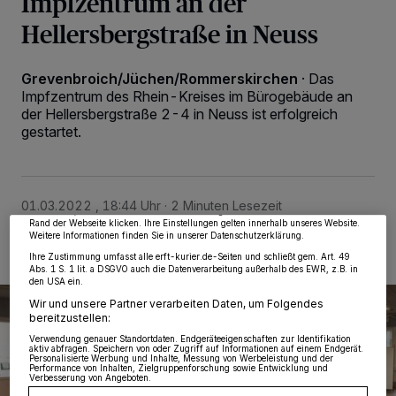
Impfzentrum an der
Hellersbergstraße in Neuss
Grevenbroich/Jüchen/Rommerskirchen
·
Das
Impfzentrum des Rhein-Kreises im Bürogebäude an
der Hellersbergstraße 2-4 in Neuss ist erfolgreich
Wir und unsere
218
-Partner speichern und greifen auf personenbezogene Daten
gestartet.
wie Browserdaten oder eindeutige Kennungen auf Ihrem Gerät zu. Durch Auswahl
von OK aktivieren Sie Tracking-Technologien für die unter „Wir und unsere
Partner verarbeiten Daten, um Ihnen Dienste bereitzustellen“ aufgeführten
Zwecke. Wenn Tracker deaktiviert sind, sind manche Inhalte und Anzeigen
möglicherweise nicht mehr so relevant für Sie. Sie können dieses Menü jederzeit
wieder aufrufen, um Ihre Einstellungen zu ändern oder Ihre Einwilligung zu
01.03.2022 , 18:44 Uhr
2 Minuten Lesezeit
widerrufen, indem Sie auf den Link Einstellungen oder Ablehnen am unteren
Rand der Webseite klicken. Ihre Einstellungen gelten innerhalb unseres Website.
Weitere Informationen finden Sie in unserer Datenschutzerklärung.
Ihre Zustimmung umfasst alle erft-kurier.de-Seiten und schließt gem. Art. 49
Abs. 1 S. 1 lit. a DSGVO auch die Datenverarbeitung außerhalb des EWR, z.B. in
den USA ein.
Wir und unsere Partner verarbeiten Daten, um Folgendes
bereitzustellen:
Verwendung genauer Standortdaten. Endgeräteeigenschaften zur Identifikation
aktiv abfragen. Speichern von oder Zugriff auf Informationen auf einem Endgerät.
Personalisierte Werbung und Inhalte, Messung von Werbeleistung und der
Performance von Inhalten, Zielgruppenforschung sowie Entwicklung und
Verbesserung von Angeboten.