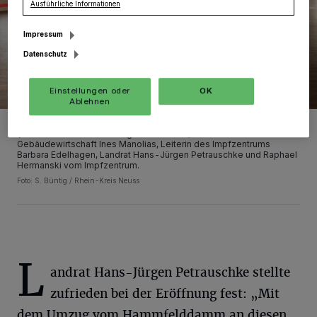
Ausführliche Informationen
Impressum
Datenschutz
Einstellungen oder
OK
Ablehnen
Freuen sich über den Start des Impfzentrums am neuen Standort:
(v.l.) Leiter der IT-Abteilung Horst Weiner, Leiterin des Amtes für
Gebäudewirtschaft Ines Manolias, Leiterin des Impfzentrums
Barbara Edelhagen, Landrat Hans-Jürgen Petrauschke und Raphael
Hermanski vom Impfzentrum.
Foto: S. Büntig / Rhein-Kreis Neuss
L
andrat Hans-Jürgen Petrauschke stellte
zufrieden bei der Eröffnung fest: „Mit
dem Umzug vom Hammfelddamm an diesen