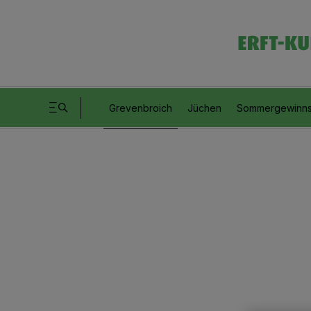
Grevenbroich
Jüchen
Sommergewinns