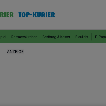
piel
Rommerskirchen
Bedburg & Kaster
Blaulicht
E-Pap