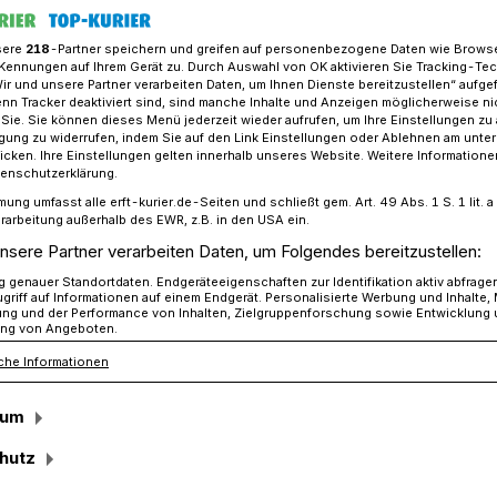
sere
218
-Partner speichern und greifen auf personenbezogene Daten wie Brows
Kennungen auf Ihrem Gerät zu. Durch Auswahl von OK aktivieren Sie Tracking-Te
Wir und unsere Partner verarbeiten Daten, um Ihnen Dienste bereitzustellen“ aufge
l KiTas bauen, aber: „Wir kriegen das billiger hin“
n Tracker deaktiviert sind, sind manche Inhalte und Anzeigen möglicherweise ni
r Sie. Sie können dieses Menü jederzeit wieder aufrufen, um Ihre Einstellungen zu
ligung zu widerrufen, indem Sie auf den Link Einstellungen oder Ablehnen am unte
icken. Ihre Einstellungen gelten innerhalb unseres Website. Weitere Informationen
 Mitarbeiter gibt es für die SEG
tenschutzerklärung.
mung umfasst alle erft-kurier.de-Seiten und schließt gem. Art. 49 Abs. 1 S. 1 lit
 KiTas bauen, aber:
rarbeitung außerhalb des EWR, z.B. in den USA ein.
nsere Partner verarbeiten Daten, um Folgendes bereitzustellen:
das billiger hin“
genauer Standortdaten. Endgeräteeigenschaften zur Identifikation aktiv abfrage
griff auf Informationen auf einem Endgerät. Personalisierte Werbung und Inhalte
ung und der Performance von Inhalten, Zielgruppenforschung sowie Entwicklung
ng von Angeboten.
che Informationen
aus, mit wem wir arbeiten. Es handelt sich
ich bin nicht bereit, jeden Preis zu zahlen,
sum
rgermeister Klaus Krützen macht im
er deutlich, dass er sparen will. Auch
hutz
 dringend notwendigen KiTas geht...