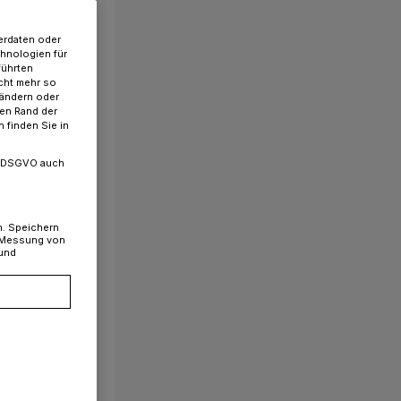
erdaten oder
chnologien für
führten
cht mehr so
 ändern oder
ren Rand der
 finden Sie in
. a DSGVO auch
n. Speichern
, Messung von
 und