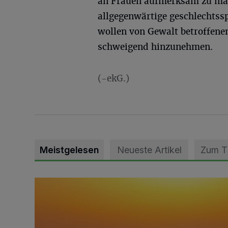
an Frauen aufmerksam zu mac
allgegenwärtige geschlechtssp
wollen von Gewalt betroffene
schweigend hinzunehmen.
(-ekG.)
Meistgelesen
Neueste Artikel
Zum 
Die schönsten Sommermomente gesucht