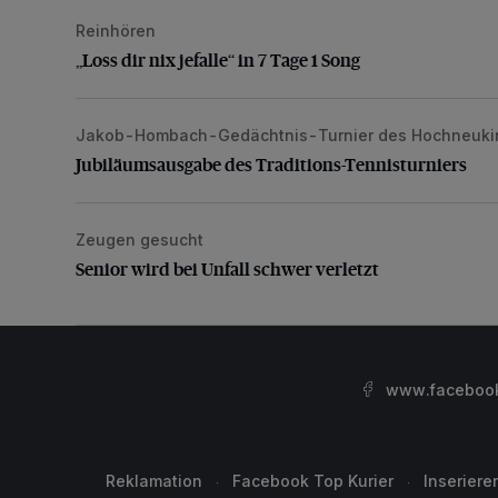
Reinhören
„Loss dir nix jefalle“ in 7 Tage 1 Song
„Loss dir nix jefalle“ in 7 Tage 1 Song
Jakob-Hombach-Gedächtnis-Turnier des Hochneuki
Jubiläumsausgabe des Traditions-Tennisturniers
Jubiläumsausgabe des Traditions-Tennisturniers
Zeugen gesucht
Senior wird bei Unfall schwer verletzt
Senior wird bei Unfall schwer verletzt
www.facebook.
Reklamation
Facebook Top Kurier
Inseriere