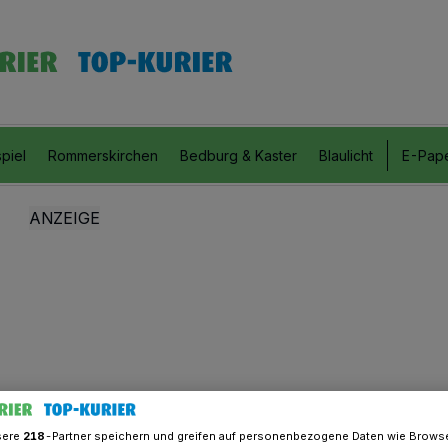
piel
Rommerskirchen
Bedburg & Kaster
Blaulicht
E-Pap
sere
218
-Partner speichern und greifen auf personenbezogene Daten wie Brows