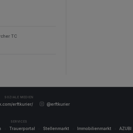
rcher TC
SOZIALE MEDIEN
com/erftkurier/
@erftkurier
SERVICES
n
Trauerportal
Stellenmarkt
Immobilienmarkt
AZUBI