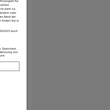
chnologien für
führten
cht mehr so
 ändern oder
ren Rand der
 finden Sie in
. a DSGVO auch
n. Speichern
, Messung von
 und