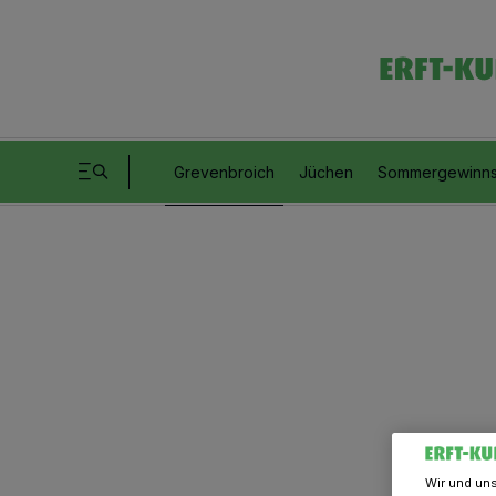
Grevenbroich
Jüchen
Sommergewinns
Wir und un