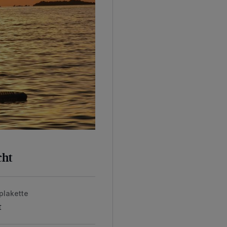
cht
plakette
t