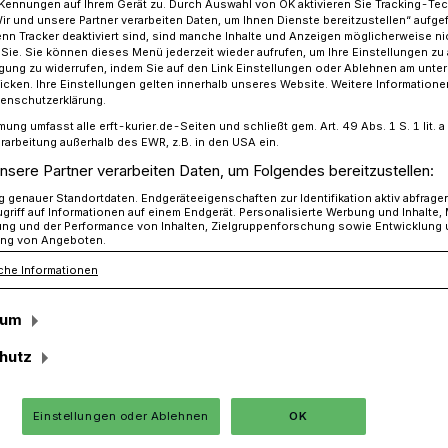
Kennungen auf Ihrem Gerät zu. Durch Auswahl von OK aktivieren Sie Tracking-Te
Wir und unsere Partner verarbeiten Daten, um Ihnen Dienste bereitzustellen“ aufge
n Tracker deaktiviert sind, sind manche Inhalte und Anzeigen möglicherweise ni
r Sie. Sie können dieses Menü jederzeit wieder aufrufen, um Ihre Einstellungen zu
ligung zu widerrufen, indem Sie auf den Link Einstellungen oder Ablehnen am unte
naler Tag gegen Gewalt an Frauen
icken. Ihre Einstellungen gelten innerhalb unseres Website. Weitere Informationen
tenschutzerklärung.
mung umfasst alle erft-kurier.de-Seiten und schließt gem. Art. 49 Abs. 1 S. 1 lit
rarbeitung außerhalb des EWR, z.B. in den USA ein.
ewalt an Frauen
nsere Partner verarbeiten Daten, um Folgendes bereitzustellen:
 Kampagne
genauer Standortdaten. Endgeräteeigenschaften zur Identifikation aktiv abfrage
griff auf Informationen auf einem Endgerät. Personalisierte Werbung und Inhalte
ung und der Performance von Inhalten, Zielgruppenforschung sowie Entwicklung
ng von Angeboten.
che Informationen
tionale Tag gegen Gewalt an Frauen findet
t. Dieser ist gleichzeitig Auftakt zur
sum
range the World“. Aus diesem Anlass
eauftragten im Rhein-Kreis mit einer
hutz
sweit ein deutliches Zeichen gegen
Einstellungen oder Ablehnen
OK