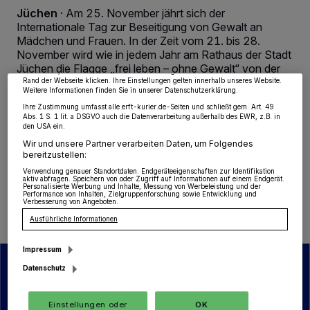
Wir und unsere
218
-Partner speichern und greifen auf personenbezogene Daten
Jüchen
·
Am 25. November jährt sich der
wie Browserdaten oder eindeutige Kennungen auf Ihrem Gerät zu. Durch Auswahl
von OK aktivieren Sie Tracking-Technologien für die unter „Wir und unsere
Internationale Tag zur Beseitigung von Gewalt an
Partner verarbeiten Daten, um Ihnen Dienste bereitzustellen“ aufgeführten
Mädchen und Frauen. In der Zeit vom 21. bis 28.
Zwecke. Wenn Tracker deaktiviert sind, sind manche Inhalte und Anzeigen
möglicherweise nicht mehr so relevant für Sie. Sie können dieses Menü jederzeit
November wird wie in jedem Jahr am Rathaus der Stadt
wieder aufrufen, um Ihre Einstellungen zu ändern oder Ihre Einwilligung zu
Jüchen die Flagge „frei leben – ohne Gewalt“ von der
widerrufen, indem Sie auf den Link Einstellungen oder Ablehnen am unteren
Gleichstellungsstelle als Zeichen gegen Gewalt gehisst
Rand der Webseite klicken. Ihre Einstellungen gelten innerhalb unseres Website.
Weitere Informationen finden Sie in unserer Datenschutzerklärung.
und deutlich betont: „Jedes Mädchen und jede Frau hat
Ihre Zustimmung umfasst alle erft-kurier.de-Seiten und schließt gem. Art. 49
ein Recht auf ein freies, gleichberechtigtes und
Abs. 1 S. 1 lit. a DSGVO auch die Datenverarbeitung außerhalb des EWR, z.B. in
selbstbestimmtes Leben.“
den USA ein.
Wir und unsere Partner verarbeiten Daten, um Folgendes
bereitzustellen:
Verwendung genauer Standortdaten. Endgeräteeigenschaften zur Identifikation
aktiv abfragen. Speichern von oder Zugriff auf Informationen auf einem Endgerät.
18.11.2022 , 11:57 Uhr
Eine Minute Lesezeit
Personalisierte Werbung und Inhalte, Messung von Werbeleistung und der
Performance von Inhalten, Zielgruppenforschung sowie Entwicklung und
Verbesserung von Angeboten.
Ausführliche Informationen
Impressum
Datenschutz
Einstellungen oder
OK