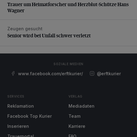
Trauer um Heimatforscher und Herzblut-Schütze Hans
Wagner
Zeugen gesucht
Senior wird bei Unfall schwer verletzt
Senior wird bei Unfall schwer verletzt
SOZIALE MEDIEN
www.facebook.com/erftkurier/
@erftkurier
SERVICES
VERLAG
Reklamation
Mediadaten
Facebook Top Kurier
Team
Inserieren
Karriere
Trauerportal
FAQ