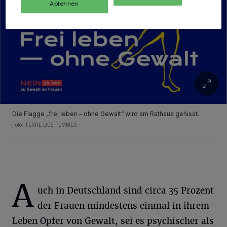
Ablehnen
Die Flagge „frei leben – ohne Gewalt“ wird am Rathaus gehisst.
Foto: TERRE DES FEMMES
A
uch in Deutschland sind circa 35 Prozent
der Frauen mindestens einmal in ihrem
Leben Opfer von Gewalt, sei es psychischer als