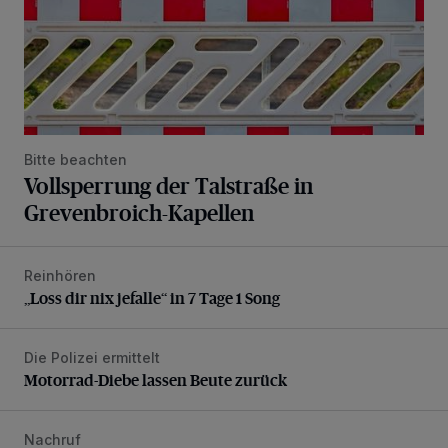
Bitte beachten
Vollsperrung der Talstraße in
Grevenbroich-Kapellen
Reinhören
„Loss dir nix jefalle“ in 7 Tage 1 Song
„Loss dir nix jefalle“ in 7 Tage 1 Song
Die Polizei ermittelt
Motorrad-Diebe lassen Beute zurück
Motorrad-Diebe lassen Beute zurück
Nachruf
Trauer um Heimatforscher und Herzblut-Schütze Hans W