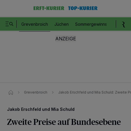
Grevenbroich
Jüchen
Sommergewinnspiel
Romm
Grevenbroich
Jakob Erschfeld und Mia Schuld: Zweite P
Jakob Erschfeld und Mia Schuld
Zweite Preise auf Bundesebene