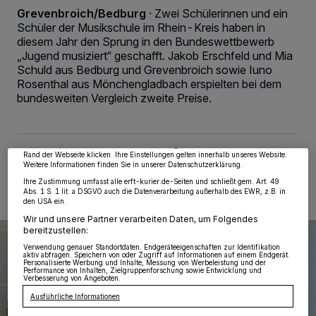
Grevenbroich/Bedburg
·
Zwei Schülerinnen und ein
Schüler der Musikschule im Rhein-Kreis haben in
diesem Jahr den Sprung in den Bundeswettbewerb
„Jugend musiziert“ geschafft. Jakob Erschfeld und Mia
Schuld aus Bedburg und Grevenbroich sowie Iuno
Wir und unsere
218
-Partner speichern und greifen auf personenbezogene Daten
Rosenthal aus Mönchengladbach erspielten bei dem
wie Browserdaten oder eindeutige Kennungen auf Ihrem Gerät zu. Durch Auswahl
bundesweiten Vergleich zweite Preise.
von OK aktivieren Sie Tracking-Technologien für die unter „Wir und unsere
Partner verarbeiten Daten, um Ihnen Dienste bereitzustellen“ aufgeführten
Zwecke. Wenn Tracker deaktiviert sind, sind manche Inhalte und Anzeigen
möglicherweise nicht mehr so relevant für Sie. Sie können dieses Menü jederzeit
wieder aufrufen, um Ihre Einstellungen zu ändern oder Ihre Einwilligung zu
widerrufen, indem Sie auf den Link Einstellungen oder Ablehnen am unteren
06.06.2024 , 15:16 Uhr
2 Minuten Lesezeit
Rand der Webseite klicken. Ihre Einstellungen gelten innerhalb unseres Website.
Weitere Informationen finden Sie in unserer Datenschutzerklärung.
Ihre Zustimmung umfasst alle erft-kurier.de-Seiten und schließt gem. Art. 49
Abs. 1 S. 1 lit. a DSGVO auch die Datenverarbeitung außerhalb des EWR, z.B. in
den USA ein.
Wir und unsere Partner verarbeiten Daten, um Folgendes
bereitzustellen:
Verwendung genauer Standortdaten. Endgeräteeigenschaften zur Identifikation
aktiv abfragen. Speichern von oder Zugriff auf Informationen auf einem Endgerät.
Personalisierte Werbung und Inhalte, Messung von Werbeleistung und der
Performance von Inhalten, Zielgruppenforschung sowie Entwicklung und
Verbesserung von Angeboten.
Ausführliche Informationen