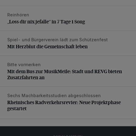
Reinhören
„Loss dir nix jefalle“ in 7 Tage 1 Song
„Loss dir nix jefalle“ in 7 Tage 1 Song
Spiel- und Bürgerverein lädt zum Schützenfest
Mit Herzblut die Gemeinschaft leben
Mit Herzblut die Gemeinschaft leben
Bitte vormerken
Mit dem Bus zur MusikMeile: Stadt und REVG bieten Zusat
Mit dem Bus zur MusikMeile: Stadt und REVG bieten
Zusatzfahrten an
Sechs Machbarkeitsstudien abgeschlossen
Rheinisches Radverkehrsrevier: Neue Projektphase gestart
Rheinisches Radverkehrsrevier: Neue Projektphase
gestartet