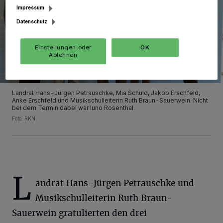
Impressum
Datenschutz
Einstellungen oder
OK
Ablehnen
Landrat Hans-Jürgen Petrauschke, Mia Schuld, Jakob Erschfeld,
Anke Erschfeld und Musikschulleiterin Ruth Braun-Sauerwein. Nicht
bei dem Termin dabei war Iuno Rosenthal.
Foto: RKN.
L
andrat Hans-Jürgen Petrauschke und
Musikschulleiterin Ruth Braun-
Sauerwein gratulierten den drei