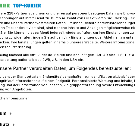
sere
218
-Partner speichern und greifen auf personenbezogene Daten wie Brows
Kennungen auf Ihrem Gerät zu. Durch Auswahl von OK aktivieren Sie Tracking-Te
Wir und unsere Partner verarbeiten Daten, um Ihnen Dienste bereitzustellen“ aufge
profitieren von der Gemeindefinanzierung 2023
n Tracker deaktiviert sind, sind manche Inhalte und Anzeigen möglicherweise ni
r Sie. Sie können dieses Menü jederzeit wieder aufrufen, um Ihre Einstellungen zu
ligung zu widerrufen, indem Sie auf den Link Einstellungen oder Ablehnen am unte
icken. Ihre Einstellungen gelten innerhalb unseres Website. Weitere Informationen
er Gemeindefinanzierung 2023
tenschutzerklärung.
mung umfasst alle erft-kurier.de-Seiten und schließt gem. Art. 49 Abs. 1 S. 1 lit
nen
rarbeitung außerhalb des EWR, z.B. in den USA ein.
nsere Partner verarbeiten Daten, um Folgendes bereitzustellen:
genauer Standortdaten. Endgeräteeigenschaften zur Identifikation aktiv abfrage
griff auf Informationen auf einem Endgerät. Personalisierte Werbung und Inhalte
igen Eckpunkte für das
ung und der Performance von Inhalten, Zielgruppenforschung sowie Entwicklung
ng von Angeboten.
tz 2023 sind von der schwarz-grünen
che Informationen
n. Nach aktueller Prognose auf
zung von Mai 2022 können die
sum
rdwert von 15,35 Milliarden Euro
er Erhöhung um 9,3 Prozent.
hutz