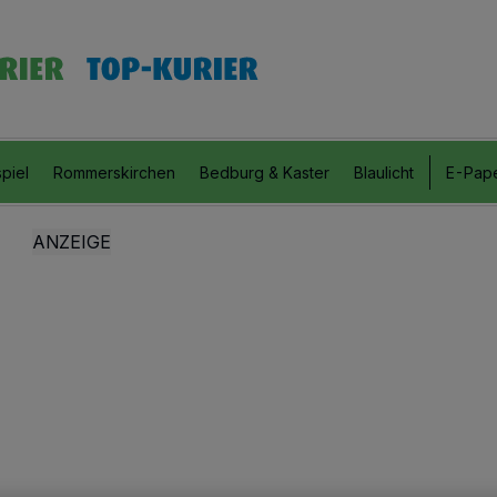
piel
Rommerskirchen
Bedburg & Kaster
Blaulicht
E-Pap