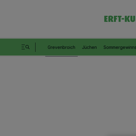
Grevenbroich
Jüchen
Sommergewinns