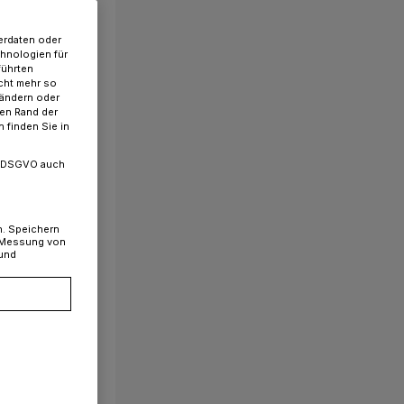
erdaten oder
chnologien für
führten
cht mehr so
 ändern oder
ren Rand der
 finden Sie in
. a DSGVO auch
n. Speichern
, Messung von
 und