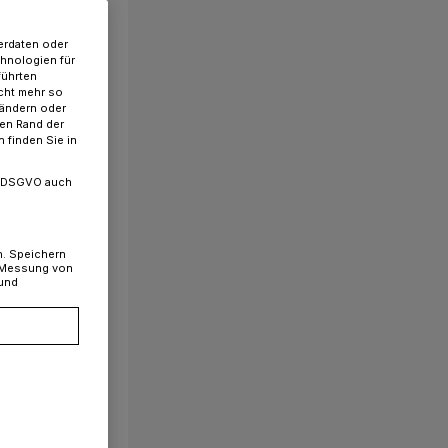
erdaten oder
chnologien für
führten
cht mehr so
 ändern oder
ren Rand der
 finden Sie in
. a DSGVO auch
n. Speichern
, Messung von
 und