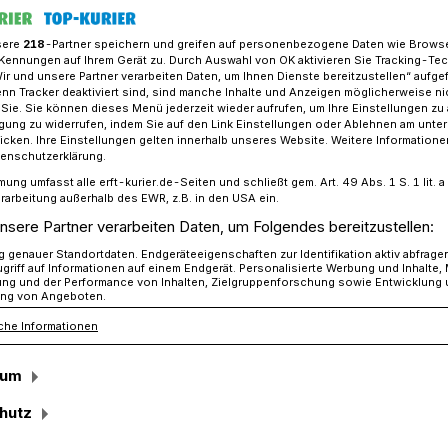
sere
218
-Partner speichern und greifen auf personenbezogene Daten wie Brows
Kennungen auf Ihrem Gerät zu. Durch Auswahl von OK aktivieren Sie Tracking-Te
Wir und unsere Partner verarbeiten Daten, um Ihnen Dienste bereitzustellen“ aufge
ltamt informiert: Reitplakette bequem online beantragen
n Tracker deaktiviert sind, sind manche Inhalte und Anzeigen möglicherweise ni
r Sie. Sie können dieses Menü jederzeit wieder aufrufen, um Ihre Einstellungen zu
ligung zu widerrufen, indem Sie auf den Link Einstellungen oder Ablehnen am unte
icken. Ihre Einstellungen gelten innerhalb unseres Website. Weitere Informationen
tenschutzerklärung.
mung umfasst alle erft-kurier.de-Seiten und schließt gem. Art. 49 Abs. 1 S. 1 lit
e bequem online
rarbeitung außerhalb des EWR, z.B. in den USA ein.
nsere Partner verarbeiten Daten, um Folgendes bereitzustellen:
genauer Standortdaten. Endgeräteeigenschaften zur Identifikation aktiv abfrage
griff auf Informationen auf einem Endgerät. Personalisierte Werbung und Inhalte
ung und der Performance von Inhalten, Zielgruppenforschung sowie Entwicklung
ng von Angeboten.
che Informationen
 Umweltschutz des Rhein-Kreises weist
en, die in der freien Landschaft oder im
sum
rd führen, ein Reitkennzeichen mit
hen.
hutz