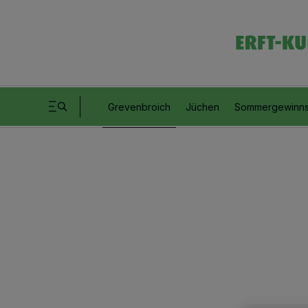
Grevenbroich
Jüchen
Sommergewinns