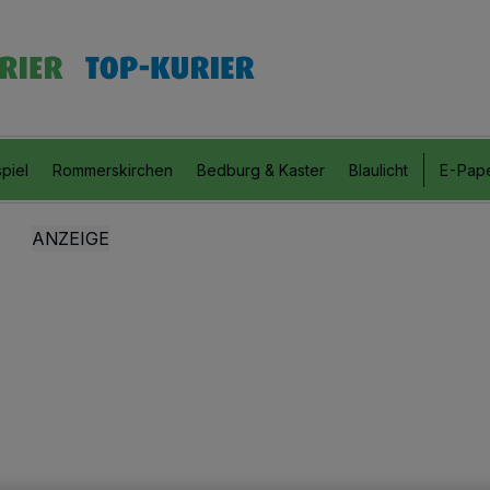
piel
Rommerskirchen
Bedburg & Kaster
Blaulicht
E-Pap