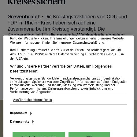
Kreises sichern
Wir und unsere
218
-Partner speichern und greifen auf personenbezogene Daten
wie Browserdaten oder eindeutige Kennungen auf Ihrem Gerät zu. Durch Auswahl
von OK aktivieren Sie Tracking-Technologien für die unter „Wir und unsere
Grevenbroich
·
Die Kreistagsfraktionen von CDU und
Partner verarbeiten Daten, um Ihnen Dienste bereitzustellen“ aufgeführten
FDP im Rhein-Kreis haben sich auf eine
Zwecke. Wenn Tracker deaktiviert sind, sind manche Inhalte und Anzeigen
möglicherweise nicht mehr so relevant für Sie. Sie können dieses Menü jederzeit
Zusammenarbeit im Kreistag verständigt. Die
wieder aufrufen, um Ihre Einstellungen zu ändern oder Ihre Einwilligung zu
Kooperation ist für die gesamte Wahlperiode angelegt
widerrufen, indem Sie auf den Link Einstellungen oder Ablehnen am unteren
Rand der Webseite klicken. Ihre Einstellungen gelten innerhalb unseres Website.
und soll eine stabile, sachorientierte Politik für den
Weitere Informationen finden Sie in unserer Datenschutzerklärung.
Rhein-Kreis gewährleisten.
Ihre Zustimmung umfasst alle erft-kurier.de-Seiten und schließt gem. Art. 49
Abs. 1 S. 1 lit. a DSGVO auch die Datenverarbeitung außerhalb des EWR, z.B. in
den USA ein.
Wir und unsere Partner verarbeiten Daten, um Folgendes
bereitzustellen:
05.01.2026 , 11:31 Uhr
Eine Minute Lesezeit
Verwendung genauer Standortdaten. Endgeräteeigenschaften zur Identifikation
aktiv abfragen. Speichern von oder Zugriff auf Informationen auf einem Endgerät.
Personalisierte Werbung und Inhalte, Messung von Werbeleistung und der
Performance von Inhalten, Zielgruppenforschung sowie Entwicklung und
Verbesserung von Angeboten.
Ausführliche Informationen
Impressum
Datenschutz