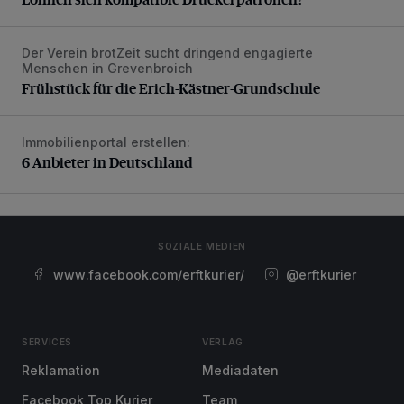
Der Verein brotZeit sucht dringend engagierte
Frühstück für die Erich-Kästner-Grundschule
Menschen in Grevenbroich
Frühstück für die Erich-Kästner-Grundschule
Immobilienportal erstellen:
6 Anbieter in Deutschland
6 Anbieter in Deutschland
SOZIALE MEDIEN
www.facebook.com/erftkurier/
@erftkurier
SERVICES
VERLAG
Reklamation
Mediadaten
Facebook Top Kurier
Team