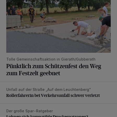
Tolle Gemeinschaftsaktion in Gierath/Gubberath
Pünktlich zum Schützenfest den Weg
zum Festzelt geebnet
Unfall auf der Straße „Auf dem Leuchtenberg“
Rollerfahrerin bei Verkehrsunfall schwer verletzt
Rollerfahrerin bei Verkehrsunfall schwer verletzt
Der große Spar-Ratgeber
Lohnen sich kompatible Druckerpatronen?
Lohnen sich kompatible Druckerpatronen?