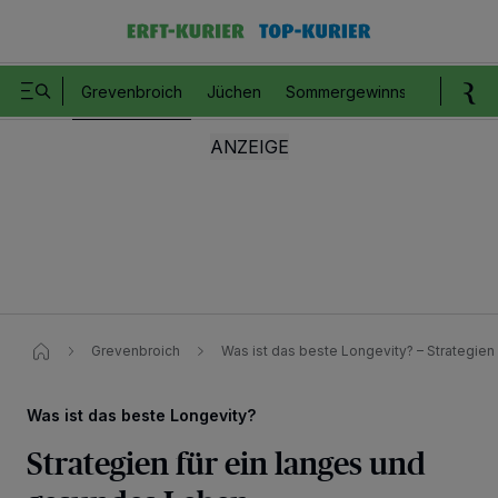
Grevenbroich
Jüchen
Sommergewinnspiel
Romm
Grevenbroich
Was ist das beste Longevity? – Strategie
Was ist das beste Longevity?
Strategien für ein langes und