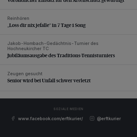
Reinhören
„Loss dir nix jefalle“ in 7 Tage 1 Song
„Loss dir nix jefalle“ in 7 Tage 1 Song
Jakob-Hombach-Gedächtnis-Turnier des
Jubiläumsausgabe des Traditions-Tennisturniers
Hochneukircher TC
Jubiläumsausgabe des Traditions-Tennisturniers
Zeugen gesucht
Senior wird bei Unfall schwer verletzt
Senior wird bei Unfall schwer verletzt
SOZIALE MEDIEN
www.facebook.com/erftkurier/
@erftkurier