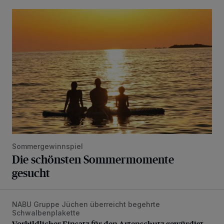
Die schönsten Sommermomente gesucht
Sommergewinnspiel
Die schönsten Sommermomente
gesucht
NABU Gruppe Jüchen überreicht begehrte
Vorbildlicher Einsatz für den Artenschutz gewürdigt
Schwalbenplakette
Vorbildlicher Einsatz für den Artenschutz gewürdigt