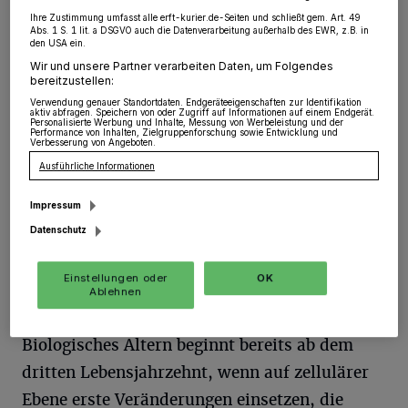
zu maximieren und chronische Erkrankungen
Ihre Zustimmung umfasst alle erft-kurier.de-Seiten und schließt gem. Art. 49
so weit wie möglich hinauszuzögern oder ganz
Abs. 1 S. 1 lit. a DSGVO auch die Datenverarbeitung außerhalb des EWR, z.B. in
den USA ein.
zu vermeiden. Die Forschung unterscheidet
Wir und unsere Partner verarbeiten Daten, um Folgendes
dabei zwischen der Lebensspanne und der
bereitzustellen:
Verwendung genauer Standortdaten. Endgeräteeigenschaften zur Identifikation
sogenannten Gesundheitsspanne. Während
aktiv abfragen. Speichern von oder Zugriff auf Informationen auf einem Endgerät.
Personalisierte Werbung und Inhalte, Messung von Werbeleistung und der
erstere die Gesamtzahl der Lebensjahre
Performance von Inhalten, Zielgruppenforschung sowie Entwicklung und
Verbesserung von Angeboten.
beschreibt, bezieht sich letztere auf den
Ausführliche Informationen
Zeitraum, in dem Menschen ohne gravierende
Impressum
gesundheitliche Einschränkungen leben.
Datenschutz
Der Unterschied zwischen Altern und
Einstellungen oder
OK
Ablehnen
gesundem Altern
Biologisches Altern beginnt bereits ab dem
dritten Lebensjahrzehnt, wenn auf zellulärer
Ebene erste Veränderungen einsetzen, die