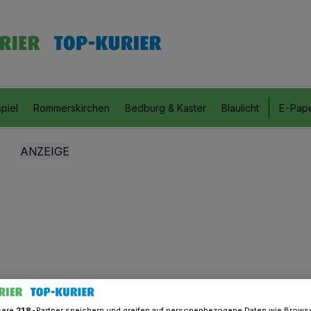
piel
Rommerskirchen
Bedburg & Kaster
Blaulicht
E-Pap
sere
218
-Partner speichern und greifen auf personenbezogene Daten wie Brows