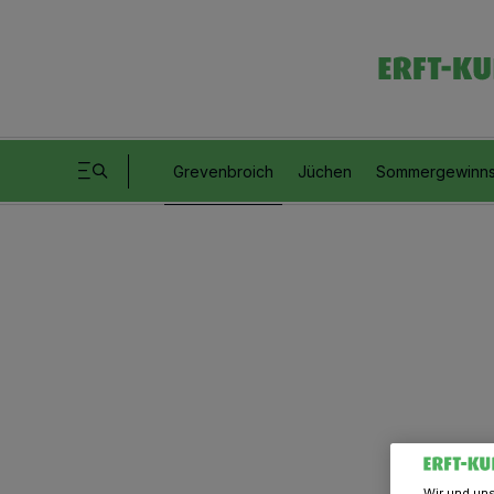
Grevenbroich
Jüchen
Sommergewinns
Wir und un