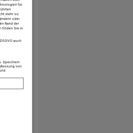
chnologien für
führten
cht mehr so
 ändern oder
ren Rand der
 finden Sie in
. a DSGVO auch
n. Speichern
, Messung von
 und