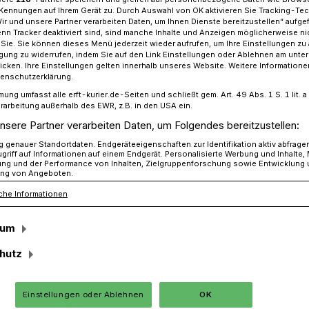
Kennungen auf Ihrem Gerät zu. Durch Auswahl von OK aktivieren Sie Tracking-Te
Wir und unsere Partner verarbeiten Daten, um Ihnen Dienste bereitzustellen“ aufge
n Tracker deaktiviert sind, sind manche Inhalte und Anzeigen möglicherweise ni
r Sie. Sie können dieses Menü jederzeit wieder aufrufen, um Ihre Einstellungen zu
 der neuen Rettungswache: „Gute Investition in Sicherheit“
ligung zu widerrufen, indem Sie auf den Link Einstellungen oder Ablehnen am unte
icken. Ihre Einstellungen gelten innerhalb unseres Website. Weitere Informationen
tenschutzerklärung.
mung umfasst alle erft-kurier.de-Seiten und schließt gem. Art. 49 Abs. 1 S. 1 lit
rarbeitung außerhalb des EWR, z.B. in den USA ein.
ngswache
nsere Partner verarbeiten Daten, um Folgendes bereitzustellen:
tion in Sicherheit“
genauer Standortdaten. Endgeräteeigenschaften zur Identifikation aktiv abfrage
griff auf Informationen auf einem Endgerät. Personalisierte Werbung und Inhalte
ung und der Performance von Inhalten, Zielgruppenforschung sowie Entwicklung
ng von Angeboten.
ung der neuen Feuer- und Rettungswache
che Informationen
 Landrat Hans-Jürgen Petrauschke und
sum
chdezernent des Rhein-Kreises. Bei ihrem
ie jetzt vom Team des Deutschen Roten
hutz
Vorstand Michael Vucinaj.
Einstellungen oder Ablehnen
OK