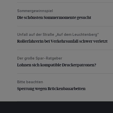
Sommergewinnspiel
Die schönsten Sommermomente gesucht
Die schönsten Sommermomente gesucht
Unfall auf der Straße „Auf dem Leuchtenberg“
Rollerfahrerin bei Verkehrsunfall schwer verletzt
Rollerfahrerin bei Verkehrsunfall schwer verletzt
Der große Spar-Ratgeber
Lohnen sich kompatible Druckerpatronen?
Lohnen sich kompatible Druckerpatronen?
Bitte beachten
Sperrung wegen Brückenbauarbeiten
Sperrung wegen Brückenbauarbeiten