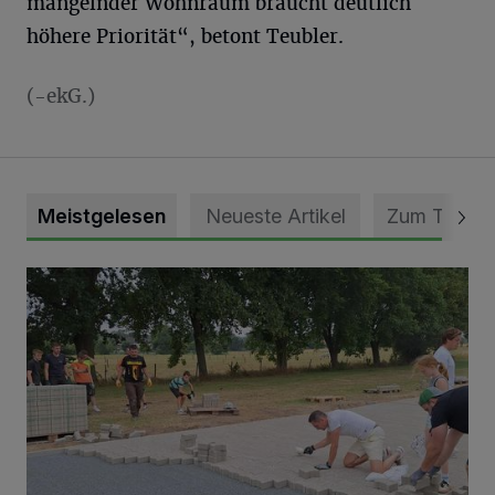
mangelnder Wohnraum braucht deutlich
höhere Priorität“, betont Teubler.
(-ekG.)
Meistgelesen
Neueste Artikel
Zum Thema
Pünktlich zum Schützenfest den Weg zum Festzelt geebne