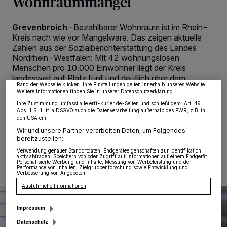
Wohnraummangel
Grevenbroich
·
Bezahlbarer Wohnraum ist im Rhein-
Wir und unsere
218
-Partner speichern und greifen auf personenbezogene Daten
wie Browserdaten oder eindeutige Kennungen auf Ihrem Gerät zu. Durch Auswahl
Kreis nach wie vor Mangelware. Das zeigen aktuelle
von OK aktivieren Sie Tracking-Technologien für die unter „Wir und unsere
Zahlen aus der Sozialberichterstattung des Landes
Partner verarbeiten Daten, um Ihnen Dienste bereitzustellen“ aufgeführten
Nordrhein-Westfalen: Mit 42 wohnungslosen
Zwecke. Wenn Tracker deaktiviert sind, sind manche Inhalte und Anzeigen
möglicherweise nicht mehr so relevant für Sie. Sie können dieses Menü jederzeit
Menschen pro 10.000 Einwohner liegt der Kreis
wieder aufrufen, um Ihre Einstellungen zu ändern oder Ihre Einwilligung zu
landesweit auf Platz fünf und deutlich über dem
widerrufen, indem Sie auf den Link Einstellungen oder Ablehnen am unteren
Rand der Webseite klicken. Ihre Einstellungen gelten innerhalb unseres Website.
Landes-Durchschnitt von 28 Wohnungslosen pro
Weitere Informationen finden Sie in unserer Datenschutzerklärung.
10.000 Einwohner.
Ihre Zustimmung umfasst alle erft-kurier.de-Seiten und schließt gem. Art. 49
Abs. 1 S. 1 lit. a DSGVO auch die Datenverarbeitung außerhalb des EWR, z.B. in
den USA ein.
Wir und unsere Partner verarbeiten Daten, um Folgendes
bereitzustellen:
21.04.2022 , 16:08 Uhr
Eine Minute Lesezeit
Verwendung genauer Standortdaten. Endgeräteeigenschaften zur Identifikation
aktiv abfragen. Speichern von oder Zugriff auf Informationen auf einem Endgerät.
Personalisierte Werbung und Inhalte, Messung von Werbeleistung und der
Performance von Inhalten, Zielgruppenforschung sowie Entwicklung und
Verbesserung von Angeboten.
Ausführliche Informationen
Impressum
Datenschutz