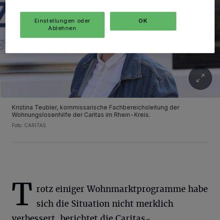
Einstellungen oder
OK
Ablehnen
Kristina Teubler, kommissarische Fachbereichsleitung der
Wohnungslosenhilfe der Caritas im Rhein-Kreis.
Foto: CARITAS
T
rotz einiger Wohnmarktprogramme habe
sich die Situation nicht merklich
verbessert, berichtet die Caritas-