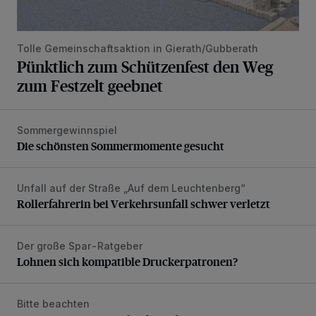
Tolle Gemeinschaftsaktion in Gierath/Gubberath
Pünktlich zum Schützenfest den Weg
zum Festzelt geebnet
Sommergewinnspiel
Die schönsten Sommermomente gesucht
Die schönsten Sommermomente gesucht
Unfall auf der Straße „Auf dem Leuchtenberg“
Rollerfahrerin bei Verkehrsunfall schwer verletzt
Rollerfahrerin bei Verkehrsunfall schwer verletzt
Der große Spar-Ratgeber
Lohnen sich kompatible Druckerpatronen?
Lohnen sich kompatible Druckerpatronen?
Bitte beachten
Sperrung wegen Brückenbauarbeiten