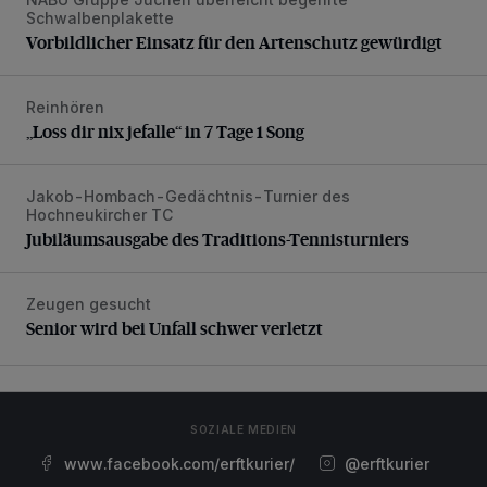
Vorbildlicher Einsatz für den Artenschutz gewürdigt
Schwalbenplakette
Vorbildlicher Einsatz für den Artenschutz gewürdigt
Reinhören
„Loss dir nix jefalle“ in 7 Tage 1 Song
„Loss dir nix jefalle“ in 7 Tage 1 Song
Jakob-Hombach-Gedächtnis-Turnier des
Jubiläumsausgabe des Traditions-Tennisturniers
Hochneukircher TC
Jubiläumsausgabe des Traditions-Tennisturniers
Zeugen gesucht
Senior wird bei Unfall schwer verletzt
Senior wird bei Unfall schwer verletzt
SOZIALE MEDIEN
www.facebook.com/erftkurier/
@erftkurier