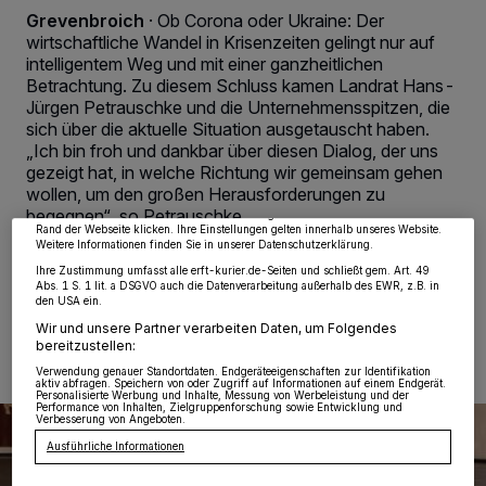
Grevenbroich
·
Ob Corona oder Ukraine: Der
wirtschaftliche Wandel in Krisenzeiten gelingt nur auf
intelligentem Weg und mit einer ganzheitlichen
Betrachtung. Zu diesem Schluss kamen Landrat Hans-
Jürgen Petrauschke und die Unternehmensspitzen, die
Wir und unsere
218
-Partner speichern und greifen auf personenbezogene Daten
wie Browserdaten oder eindeutige Kennungen auf Ihrem Gerät zu. Durch Auswahl
sich über die aktuelle Situation ausgetauscht haben.
von OK aktivieren Sie Tracking-Technologien für die unter „Wir und unsere
„Ich bin froh und dankbar über diesen Dialog, der uns
Partner verarbeiten Daten, um Ihnen Dienste bereitzustellen“ aufgeführten
gezeigt hat, in welche Richtung wir gemeinsam gehen
Zwecke. Wenn Tracker deaktiviert sind, sind manche Inhalte und Anzeigen
möglicherweise nicht mehr so relevant für Sie. Sie können dieses Menü jederzeit
wollen, um den großen Herausforderungen zu
wieder aufrufen, um Ihre Einstellungen zu ändern oder Ihre Einwilligung zu
begegnen“, so Petrauschke.
widerrufen, indem Sie auf den Link Einstellungen oder Ablehnen am unteren
Rand der Webseite klicken. Ihre Einstellungen gelten innerhalb unseres Website.
Weitere Informationen finden Sie in unserer Datenschutzerklärung.
Ihre Zustimmung umfasst alle erft-kurier.de-Seiten und schließt gem. Art. 49
Abs. 1 S. 1 lit. a DSGVO auch die Datenverarbeitung außerhalb des EWR, z.B. in
den USA ein.
20.04.2022 , 13:42 Uhr
2 Minuten Lesezeit
Wir und unsere Partner verarbeiten Daten, um Folgendes
bereitzustellen:
Verwendung genauer Standortdaten. Endgeräteeigenschaften zur Identifikation
aktiv abfragen. Speichern von oder Zugriff auf Informationen auf einem Endgerät.
Personalisierte Werbung und Inhalte, Messung von Werbeleistung und der
Performance von Inhalten, Zielgruppenforschung sowie Entwicklung und
Verbesserung von Angeboten.
Ausführliche Informationen