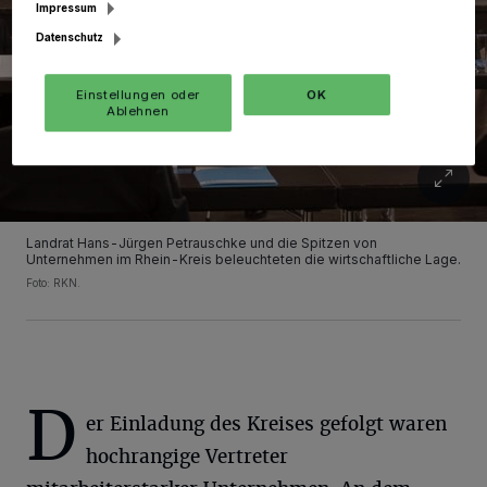
Impressum
Datenschutz
Einstellungen oder
OK
Ablehnen
Landrat Hans-Jürgen Petrauschke und die Spitzen von
Unternehmen im Rhein-Kreis beleuchteten die wirtschaftliche Lage.
Foto: RKN.
D
er Einladung des Kreises gefolgt waren
hochrangige Vertreter