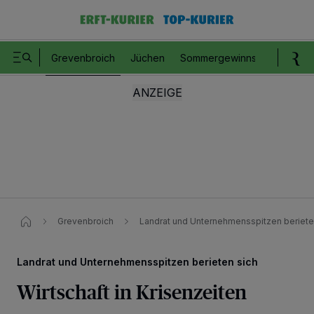
Grevenbroich
Jüchen
Sommergewinnspiel
Romm
Grevenbroich
Landrat und Unternehmensspitzen berieten
Landrat und Unternehmensspitzen berieten sich
Wirtschaft in Krisenzeiten