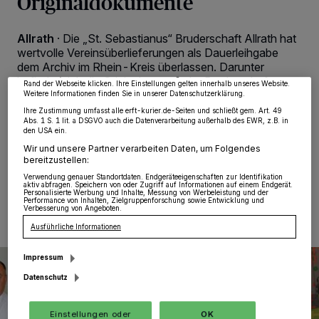
Originaldokumente
Wir und unsere
218
-Partner speichern und greifen auf personenbezogene Daten
wie Browserdaten oder eindeutige Kennungen auf Ihrem Gerät zu. Durch Auswahl
von OK aktivieren Sie Tracking-Technologien für die unter „Wir und unsere
Partner verarbeiten Daten, um Ihnen Dienste bereitzustellen“ aufgeführten
Allrath
·
Die „St. Sebastianus“ Bruderschaft Allrath hat
Zwecke. Wenn Tracker deaktiviert sind, sind manche Inhalte und Anzeigen
wertvolle Vereinsüberlieferungen als Dauerleihgabe
möglicherweise nicht mehr so relevant für Sie. Sie können dieses Menü jederzeit
dem Archiv im Rhein-Kreis überlassen. Darunter
wieder aufrufen, um Ihre Einstellungen zu ändern oder Ihre Einwilligung zu
widerrufen, indem Sie auf den Link Einstellungen oder Ablehnen am unteren
befindet sich die Originalsatzung der Bruderschaft aus
Rand der Webseite klicken. Ihre Einstellungen gelten innerhalb unseres Website.
dem Jahre 1630. Sie wurde bisher – ebenso wie die
Weitere Informationen finden Sie in unserer Datenschutzerklärung.
weiteren Dokumente aus dem 17. bis 19. Jahrhundert –
Ihre Zustimmung umfasst alle erft-kurier.de-Seiten und schließt gem. Art. 49
von Ehrenbrudermeister Ulrich Hassels verwahrt.
Abs. 1 S. 1 lit. a DSGVO auch die Datenverarbeitung außerhalb des EWR, z.B. in
den USA ein.
Wir und unsere Partner verarbeiten Daten, um Folgendes
bereitzustellen:
Verwendung genauer Standortdaten. Endgeräteeigenschaften zur Identifikation
01.07.2022 , 12:29 Uhr
Eine Minute Lesezeit
aktiv abfragen. Speichern von oder Zugriff auf Informationen auf einem Endgerät.
Personalisierte Werbung und Inhalte, Messung von Werbeleistung und der
Performance von Inhalten, Zielgruppenforschung sowie Entwicklung und
Verbesserung von Angeboten.
Ausführliche Informationen
Impressum
Datenschutz
Einstellungen oder
OK