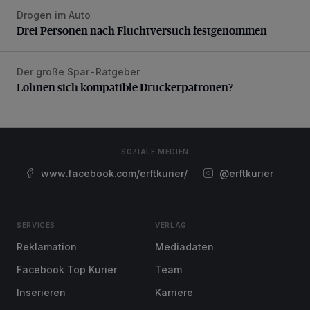
Drogen im Auto
Drei Personen nach Fluchtversuch festgenommen
Drei Personen nach Fluchtversuch festgenommen
Der große Spar-Ratgeber
Lohnen sich kompatible Druckerpatronen?
Lohnen sich kompatible Druckerpatronen?
SOZIALE MEDIEN
www.facebook.com/erftkurier/
@erftkurier
SERVICES
VERLAG
Reklamation
Mediadaten
Facebook Top Kurier
Team
Inserieren
Karriere