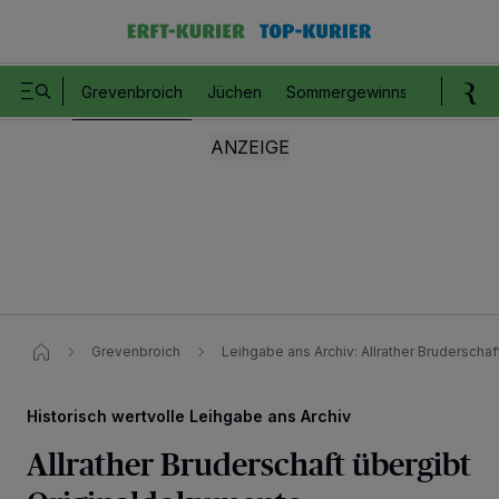
Grevenbroich
Jüchen
Sommergewinnspiel
Romm
Grevenbroich
Leihgabe ans Archiv​: Allrather Bruderscha
Historisch wertvolle Leihgabe ans Archiv
Allrather Bruderschaft übergibt