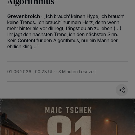
Algorithmus“
Grevenbroich
·
„Ich brauch‘ keinen Hype, ich brauch‘
keine Trends. Ich brauch‘ nur mein Herz, denn wenn
mehr hinter als vor dir liegt, fängst du an zu leben (…)
Ihr jagt den nächsten Trend, ich den nächsten Sinn.
Kein Content für den Algorithmus, nur ein Mann der
ehrlich kling…“
01.06.2026 , 00:28 Uhr
3 Minuten Lesezeit
Wir und unsere
218
-Partner speichern und greifen auf personenbezogene Daten
wie Browserdaten oder eindeutige Kennungen auf Ihrem Gerät zu. Durch Auswahl