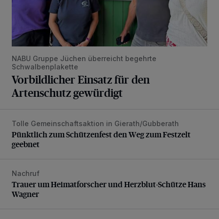
NABU Gruppe Jüchen überreicht begehrte
Schwalbenplakette
Vorbildlicher Einsatz für den
Artenschutz gewürdigt
Tolle Gemeinschaftsaktion in Gierath/Gubberath
Pünktlich zum Schützenfest den Weg zum Festzelt geebne
Pünktlich zum Schützenfest den Weg zum Festzelt
geebnet
Nachruf
Trauer um Heimatforscher und Herzblut-Schütze Hans W
Trauer um Heimatforscher und Herzblut-Schütze Hans
Wagner