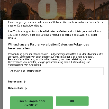
von OK aktivieren Sie Tracking-Technologien für die unter „Wir und unsere Partner
verarbeiten Daten, um Ihnen Dienste bereitzustellen“ aufgeführten Zwecke. Wenn
Tracker deaktiviert sind, sind manche Inhalte und Anzeigen möglicherweise nicht
mehr so relevant für Sie. Sie können dieses Menü jederzeit wieder aufrufen, um Ihre
Einstellungen zu ändern oder Ihre Einwilligung zu widerrufen, indem Sie auf den
Link Einstellungen oder Ablehnen am unteren Rand der Webseite klicken. Ihre
Einstellungen gelten innerhalb unseres Website. Weitere Informationen finden Sie in
unserer Datenschutzerklärung.
Ihre Zustimmung umfasst alle erft-kurier.de-Seiten und schließt gem. Art. 49 Abs.
1 S. 1 lit. a DSGVO auch die Datenverarbeitung außerhalb des EWR, z.B. in den
USA ein.
Maic Tschek rappt seit vielen Jahren über sein Leben
Wir und unsere Partner verarbeiten Daten, um Folgendes
bereitzustellen:
Foto: Palmeri
Verwendung genauer Standortdaten. Endgeräteeigenschaften zur Identifikation aktiv
abfragen. Speichern von oder Zugriff auf Informationen auf einem Endgerät.
Personalisierte Werbung und Inhalte, Messung von Werbeleistung und der
Performance von Inhalten, Zielgruppenforschung sowie Entwicklung und
Verbesserung von Angeboten.
Ausführliche Informationen
Von Nicole Palmeri
Impressum
Datenschutz
D
ieser Textauszug aus dem Song „Zu real
für euren Hype“ stammt aus der Feder
Einstellungen oder
OK
Ablehnen
des Grevenbroicher Künstlers und Rappers