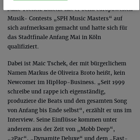
Maic Tschek. Zuletzt hat er beim europaweiten
Musik- Contests „SPH Music Masters“ auf
sich aufmerksam gemacht und hatte sich für
das Stadtfinale Anfang Mai in Köln
qualifiziert.
Dabei ist Maic Tschek, der mit bürgerlichem
Namen Markus de Oliveira Broto heißt, kein
Newcomer im HipHop-Business. „Seit 1999
schreibe und rappe ich eigenständig,
produziere die Beats und den gesamten Song
von Anfang bis Ende selbst“, erzählt er uns im
Interview. Seine Einflüsse kommen unter
anderem aus der Zeit von „Mobb Deep“,
„2Pac“, „Dynamite Deluxe“ und dem „East-