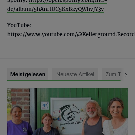
Spotify:
https://open.spotify.com/intl-
de/album/5hAnrtUC5KxB27QWhvJY3v
YouTube:
https://www.youtube.com/@Kellerground.Record
Meistgelesen
Neueste Artikel
Zum Thema
Vorbildlicher Einsatz für den Artenschutz gewürdigt