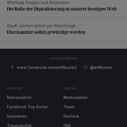
Wichtige Fragen und Antworten
Die Rolle der Digitalisierung in unserer heutigen Welt
Die Rolle der Digitalisierung in unserer heutigen Welt
Stadt Jüchen bittet um Vorschläge
Ehrenamtler sollen gewürdigt werden
Ehrenamtler sollen gewürdigt werden
SOZIALE MEDIEN
www.facebook.com/erftkurier/
@erftkurier
SERVICES
VERLAG
Reklamation
Mediadaten
Facebook Top Kurier
Team
Inserieren
Karriere
Trauerportal
FAQ