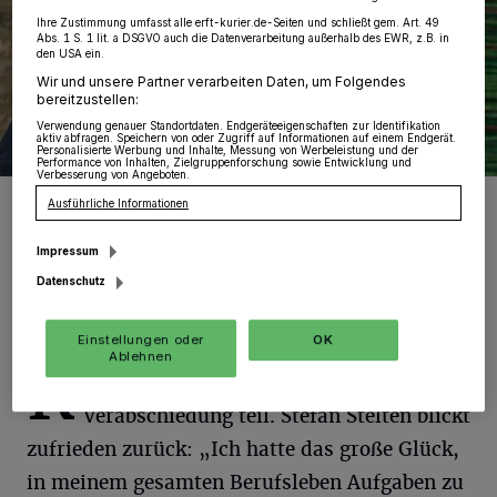
Ihre Zustimmung umfasst alle erft-kurier.de-Seiten und schließt gem. Art. 49
Abs. 1 S. 1 lit. a DSGVO auch die Datenverarbeitung außerhalb des EWR, z.B. in
den USA ein.
Wir und unsere Partner verarbeiten Daten, um Folgendes
bereitzustellen:
Verwendung genauer Standortdaten. Endgeräteeigenschaften zur Identifikation
aktiv abfragen. Speichern von oder Zugriff auf Informationen auf einem Endgerät.
Personalisierte Werbung und Inhalte, Messung von Werbeleistung und der
Performance von Inhalten, Zielgruppenforschung sowie Entwicklung und
Verbesserung von Angeboten.
Landrätin Katharina Reinhold verabschiedete Kreiswerke-
Ausführliche Informationen
Geschäftsführer Stefan Stelten in den Ruhestand.
Foto: RKN.
Impressum
Datenschutz
Einstellungen oder
OK
Ablehnen
R
und 130 Gäste nahmen an der
Verabschiedung teil. Stefan Stelten blickt
zufrieden zurück: „Ich hatte das große Glück,
in meinem gesamten Berufsleben Aufgaben zu