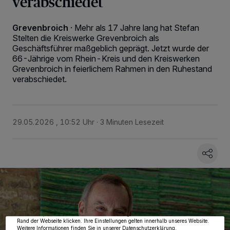
verabschiedet
Grevenbroich
·
Mehr als 17 Jahre lang hat Stefan
Stelten die Kreiswerke Grevenbroich als
Geschäftsführer maßgeblich geprägt. Jetzt wurde der
66-Jährige vom Rhein-Kreis und den Kreiswerken
Grevenbroich in feierlichem Rahmen in den Ruhestand
verabschiedet.
29.05.2026 , 10:52 Uhr
3 Minuten Lesezeit
Wir und unsere
218
-Partner speichern und greifen auf personenbezogene Daten
wie Browserdaten oder eindeutige Kennungen auf Ihrem Gerät zu. Durch Auswahl
von OK aktivieren Sie Tracking-Technologien für die unter „Wir und unsere
Partner verarbeiten Daten, um Ihnen Dienste bereitzustellen“ aufgeführten
Zwecke. Wenn Tracker deaktiviert sind, sind manche Inhalte und Anzeigen
möglicherweise nicht mehr so relevant für Sie. Sie können dieses Menü jederzeit
wieder aufrufen, um Ihre Einstellungen zu ändern oder Ihre Einwilligung zu
widerrufen, indem Sie auf den Link Einstellungen oder Ablehnen am unteren
Rand der Webseite klicken. Ihre Einstellungen gelten innerhalb unseres Website.
Weitere Informationen finden Sie in unserer Datenschutzerklärung.