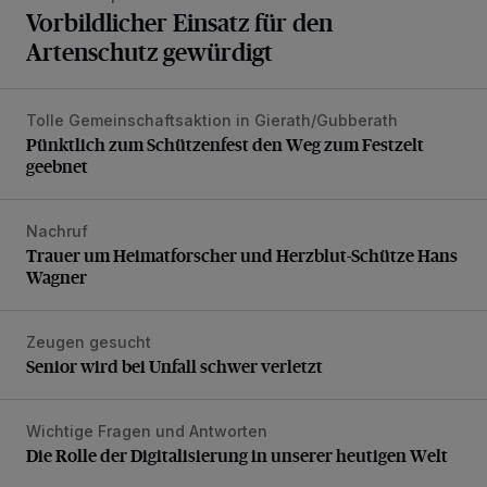
Vorbildlicher Einsatz für den
Artenschutz gewürdigt
Tolle Gemeinschaftsaktion in Gierath/Gubberath
Pünktlich zum Schützenfest den Weg zum Festzelt geebne
Pünktlich zum Schützenfest den Weg zum Festzelt
geebnet
Nachruf
Trauer um Heimatforscher und Herzblut-Schütze Hans W
Trauer um Heimatforscher und Herzblut-Schütze Hans
Wagner
Zeugen gesucht
Senior wird bei Unfall schwer verletzt
Senior wird bei Unfall schwer verletzt
Wichtige Fragen und Antworten
Die Rolle der Digitalisierung in unserer heutigen Welt
Die Rolle der Digitalisierung in unserer heutigen Welt