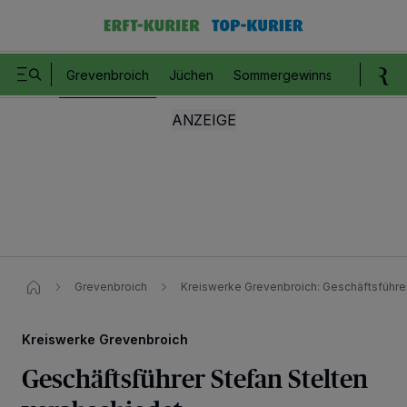
Grevenbroich
Jüchen
Sommergewinnspiel
Romm
Grevenbroich
Kreiswerke Grevenbroich: Geschäftsführer
Kreiswerke Grevenbroich
Geschäftsführer Stefan Stelten